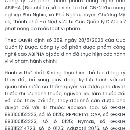
Công ty Cổ phần dược phẩm công nghệ cao
ABIPHA (Địa chỉ trụ sở chính: Lô đất CN-2 Khu công
nghiệp Phú Nghĩa, xã Phú Nghĩa, huyện Chương Mỹ
cũ, thành phố Hà Nội) vừa bị Cục Quản lý Dược xử
phạt nặng do mắc loạt vi phạm.
Theo Quyết định số 389, ngày 28/5/2026 của Cục
Quản lý Dược, Công ty cổ phần dược phẩm công
nghệ cao ABIPHA bị xác định đã thực hiện các hành
vi vi phạm hành chính:
Hành vi thứ nhất: Không thực hiện thủ tục đăng ký
thay đổi, bổ sung giấy đăng ký lưu hành với cơ
quan nhà nước có thẩm quyền và được phê duyệt
trước khi lưu hành thuốc, nguyên liệu làm thuốc đối
với các thay đổi lớn, thay đổi nhỏ cần được phê
duyệt đối với 10 thuốc: Repixon tab, số GĐKLH
893100152223, số lô 0125; REPICETYL CAP, số GĐKLH
893100152223, số lô 0125; Nymax, số GĐKLH
893115214723, số lô 0125; Aduzotil 20/6, số GĐKLH