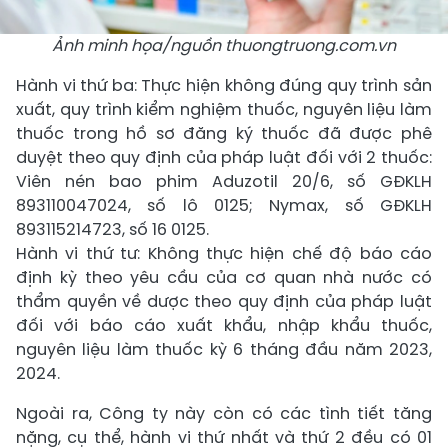
Ảnh minh họa/nguồn thuongtruong.com.vn
Hành vi thứ ba: Thực hiện không đúng quy trình sản
xuất, quy trình kiểm nghiệm thuốc, nguyên liệu làm
thuốc trong hồ sơ đăng ký thuốc đã được phê
duyệt theo quy định của pháp luật đối với 2 thuốc:
Viên nén bao phim Aduzotil 20/6, số GĐKLH
893110047024, số lô 0125; Nymax, số GĐKLH
893115214723, số 16 0125.
Hành vi thứ tư: Không thực hiện chế độ báo cáo
định kỳ theo yêu cầu của cơ quan nhà nước có
thẩm quyền về dược theo quy định của pháp luật
đối với báo cáo xuất khẩu, nhập khẩu thuốc,
nguyên liệu làm thuốc kỳ 6 tháng đầu năm 2023,
2024.
Ngoài ra, Công ty này còn có các tình tiết tăng
nặng, cụ thể, hành vi thứ nhất và thứ 2 đều có 01