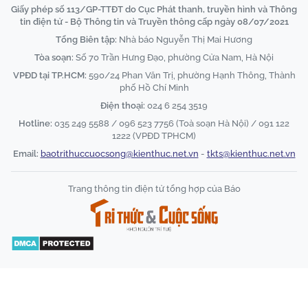
Giấy phép số 113/GP-TTĐT do Cục Phát thanh, truyền hình và Thông
tin điện tử - Bộ Thông tin và Truyền thông cấp ngày 08/07/2021
Tổng Biên tập:
Nhà báo Nguyễn Thị Mai Hương
Tòa soạn:
Số 70 Trần Hưng Đạo, phường Cửa Nam, Hà Nội
VPĐD tại TP.HCM:
590/24 Phan Văn Trị, phường Hạnh Thông, Thành
phố Hồ Chí Minh
Điện thoại:
024 6 254 3519
Hotline:
035 249 5588 / 096 523 7756 (Toà soạn Hà Nội) / 091 122
1222 (VPĐD TPHCM)
Email:
baotrithuccuocsong@kienthuc.net.vn
-
tkts@kienthuc.net.vn
Trang thông tin điện tử tổng hợp của Báo