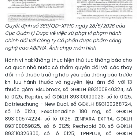
Quyết định số 389/QĐ-XPHC ngày 28/5/2026 của
Cục Quản lý Dược về việc xử phạt vi phạm hành
chính đối với Công ty Cổ phần dược phẩm công
nghệ cao ABIPHA. Ảnh chụp màn hình
Hành vi hai: Không thực hiện thủ tục thông báo cho
cơ quan nhà nước có thẩm quyền đối với các thay
đổi nhỏ thuộc trường hợp yêu cầu thông báo trước
khi lưu hành thuốc và nguyên liệu làm đối với 13
thuốc gồm: Bisubmax, số GĐKLH 893100940324, số
lô 0125; Repitin, số GĐKLH 893100199023, số lô 0125;
Datrieuchung - New Dual, số GĐKLH 893100268724,
số lô 0124; Fexofenadine 180 mg, số GĐKLH
893100574224, số lô 0125; ZENPARA EXTRA, GĐKLH
893100059825, số lô 0125; Rechopid 30, số GĐKLH
893110326300, số lô 0125; TPHPLUS, số GĐKLH