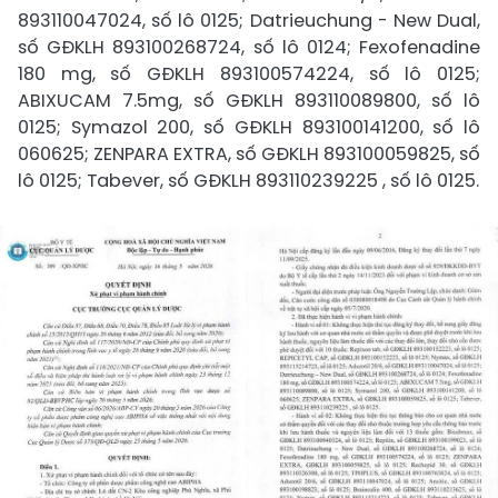
893110047024, số lô 0125; Datrieuchung - New Dual,
số GĐKLH 893100268724, số lô 0124; Fexofenadine
180 mg, số GĐKLH 893100574224, số lô 0125;
ABIXUCAM 7.5mg, số GĐKLH 893110089800, số lô
0125; Symazol 200, số GĐKLH 893100141200, số lô
060625; ZENPARA EXTRA, số GĐKLH 893100059825, số
lô 0125; Tabever, số GĐKLH 893110239225 , số lô 0125.