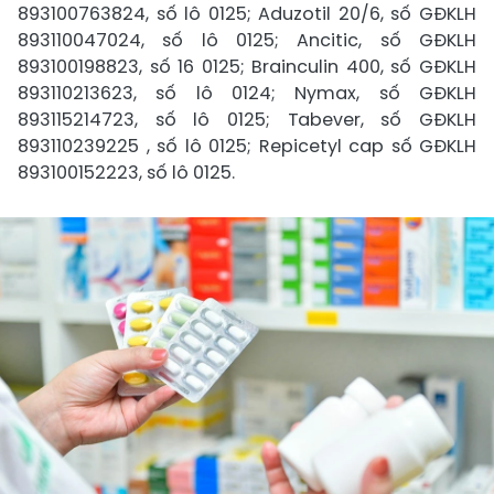
893100763824, số lô 0125; Aduzotil 20/6, số GĐKLH
893110047024, số lô 0125; Ancitic, số GĐKLH
893100198823, số 16 0125; Brainculin 400, số GĐKLH
893110213623, số lô 0124; Nymax, số GĐKLH
893115214723, số lô 0125; Tabever, số GĐKLH
893110239225 , số lô 0125; Repicetyl cap số GĐKLH
893100152223, số lô 0125.