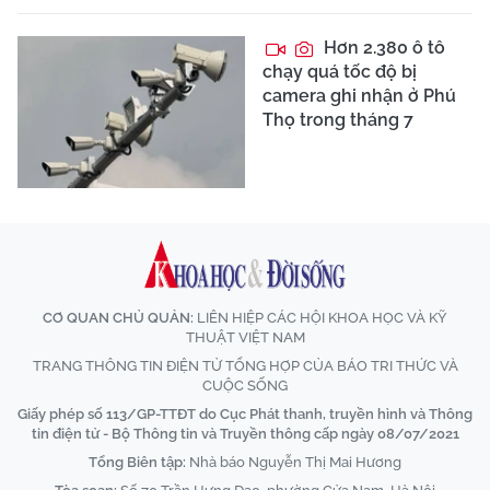
Hơn 2.380 ô tô
chạy quá tốc độ bị
camera ghi nhận ở Phú
Thọ trong tháng 7
CƠ QUAN CHỦ QUẢN:
LIÊN HIỆP CÁC HỘI KHOA HỌC VÀ KỸ
THUẬT VIỆT NAM
TRANG THÔNG TIN ĐIỆN TỬ TỔNG HỢP CỦA BÁO TRI THỨC VÀ
CUỘC SỐNG
Giấy phép số 113/GP-TTĐT do Cục Phát thanh, truyền hình và Thông
tin điện tử - Bộ Thông tin và Truyền thông cấp ngày 08/07/2021
Tổng Biên tập:
Nhà báo Nguyễn Thị Mai Hương