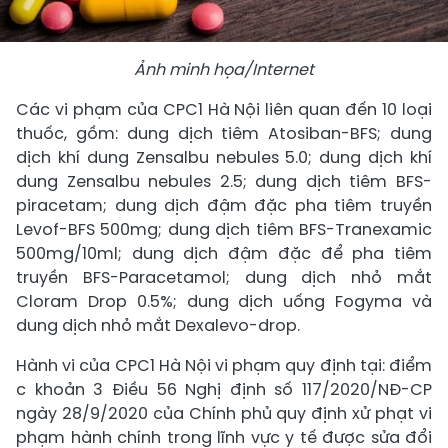
Ảnh minh họa/Internet
Các vi phạm của CPC1 Hà Nội liên quan đến 10 loại
thuốc, gồm: dung dịch tiêm Atosiban-BFS; dung
dịch khí dung Zensalbu nebules 5.0; dung dịch khí
dung Zensalbu nebules 2.5; dung dịch tiêm BFS-
piracetam; dung dịch đậm đặc pha tiêm truyền
Levof-BFS 500mg; dung dịch tiêm BFS-Tranexamic
500mg/10ml; dung dịch đậm đặc để pha tiêm
truyền BFS-Paracetamol; dung dịch nhỏ mắt
Cloram Drop 0.5%; dung dịch uống Fogyma và
dung dịch nhỏ mắt Dexalevo-drop.
Hành vi của CPC1 Hà Nội vi phạm quy định tại: điểm
c khoản 3 Điều 56 Nghị định số 117/2020/NĐ-CP
ngày 28/9/2020 của Chính phủ quy định xử phạt vi
phạm hành chính trong lĩnh vực y tế được sửa đổi