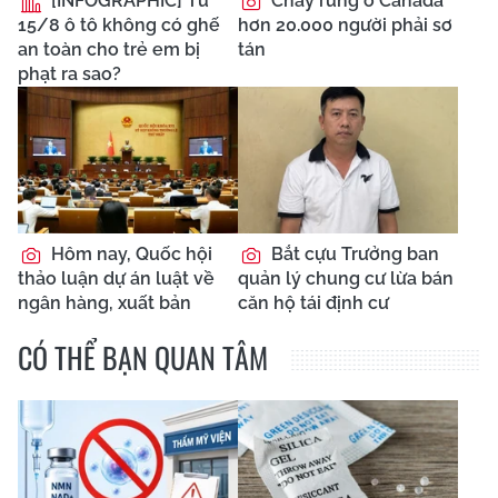
[INFOGRAPHIC] Từ
Cháy rừng ở Canada
15/8 ô tô không có ghế
hơn 20.000 người phải sơ
an toàn cho trẻ em bị
tán
phạt ra sao?
Hôm nay, Quốc hội
Bắt cựu Trưởng ban
thảo luận dự án luật về
quản lý chung cư lừa bán
ngân hàng, xuất bản
căn hộ tái định cư
CÓ THỂ BẠN QUAN TÂM