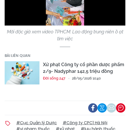
Video
Mời độc giả xem video TPHCM: Lao động trung niên ồ ạt
tìm việc
BÀI LIÊN QUAN
Xử phạt Công ty cổ phần dược phẩm
2/9- Nadyphar 142,5 triệu đồng
Đời sống 247
28/05/2026 10:40
#Cục Quản lý Dược
#Công ty CPC1 Hà Nội
#vi phạm thuốc
#xử phạt
#lưu hành thuốc