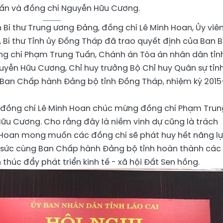
ấn và đồng chí Nguyễn Hữu Cương.
n Bí thư Trung ương Đảng, đồng chí Lê Minh Hoan, Ủy viê
Bí thư Tỉnh ủy Đồng Tháp đã trao quyết định của Ban B
ng chí Phạm Trung Tuấn, Chánh án Tòa án nhân dân tỉn
uyễn Hữu Cương, Chỉ huy trưởng Bộ Chỉ huy Quân sự tỉn
Ban Chấp hành Đảng bộ tỉnh Đồng Tháp, nhiệm kỳ 2015
, đồng chí Lê Minh Hoan chúc mừng đồng chí Phạm Trun
ữu Cương. Cho rằng đây là niềm vinh dự cũng là trách
 Hoan mong muốn các đồng chí sẽ phát huy hết năng l
 sức cùng Ban Chấp hành Đảng bộ tỉnh hoàn thành các
 thúc đẩy phát triển kinh tế - xã hội Đất Sen hồng.