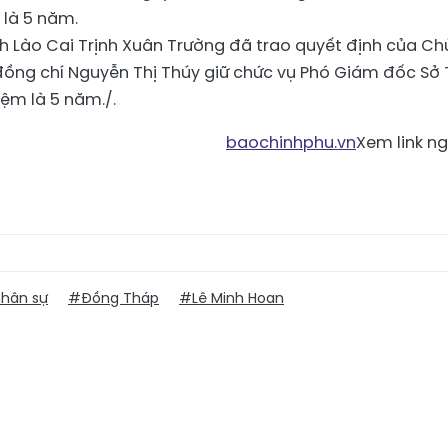
 là 5 năm.
h Lào Cai Trịnh Xuân Trường đã trao quyết định của Ch
đồng chí Nguyễn Thị Thúy giữ chức vụ Phó Giám đốc Sở 
iệm là 5 năm./.
baochinhphu.vn
Xem link n
hân sự
#Đồng Tháp
#Lê Minh Hoan