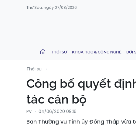
Thứ Sáu, ngày 07/08/2026
THỜI SỰ
KHOA HỌC & CÔNG NGHỆ
ĐỜI 
Thời sự
Công bố quyết địn
tác cán bộ
PV
04/06/2020 09:16
Ban Thường vụ Tỉnh ủy Đồng Tháp vừa tổ