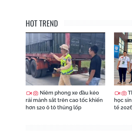
HOT TREND
Niêm phong xe đầu kéo
T
rải mảnh sắt trên cao tốc khiến
học sin
hơn 120 ô tô thủng lốp
tế 202