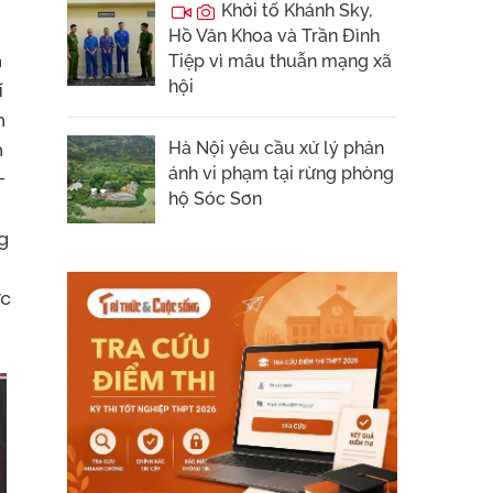
Khởi tố Khánh Sky,
Hồ Văn Khoa và Trần Đình
n
Tiệp vì mâu thuẫn mạng xã
hội
í
h
h
Hà Nội yêu cầu xử lý phản
ánh vi phạm tại rừng phòng
-
hộ Sóc Sơn
g
ực