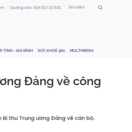
om
Quảng cáo: 024.627.32.632
ỚI TÍNH - GIA ĐÌNH
SỨC KHOẺ 360
MULTIMEDIA
ương Đảng về công
 Bí thư Trung ương Đảng về cán bộ.