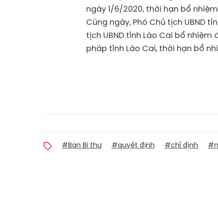
ngày 1/6/2020, thời hạn bổ nhiệm
Cùng ngày, Phó Chủ tịch UBND tỉn
tịch UBND tỉnh Lào Cai bổ nhiệm 
pháp tỉnh Lào Cai, thời hạn bổ nh
#Ban Bí thư
#quyết định
#chỉ định
#n