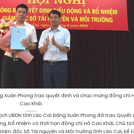
ng Xuân Phong trao quyết định và chúc mừng đồng chí 
Cao Khải.
ủ tịch UBDN tỉnh Lào Cai Đặng Xuân Phong đã trao Quyết 
g, bổ nhiệm có thời hạn đồng chí Hồ Cao Khải, Chủ tịc
iám đốc Sở Tài nguyên và Môi trường tỉnh Lào Cai, kể t