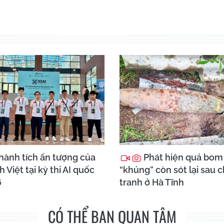
hành tích ấn tượng của
Phát hiện quả bom
h Việt tại kỳ thi AI quốc
“khủng” còn sót lại sau 
6
tranh ở Hà Tĩnh
CÓ THỂ BẠN QUAN TÂM