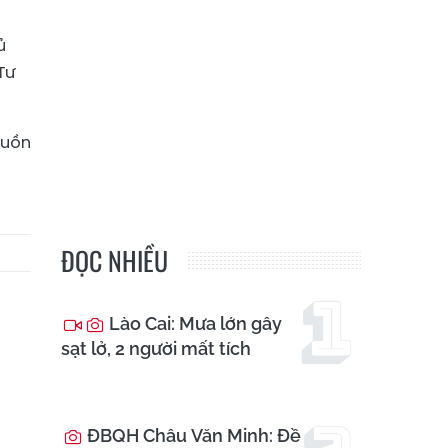
ủ
Tư
guồn
ĐỌC NHIỀU
Lào Cai: Mưa lớn gây
sạt lở, 2 người mất tích
ĐBQH Châu Văn Minh: Đề