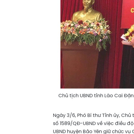
Chủ tịch UBND tỉnh Lào Cai Đặ
Ngày 3/6, Phó Bí thư Tỉnh ủy, Ch
số 1589/QĐ-UBND về việc điều độn
UBND huyện Bảo Yên giữ chức vụ G