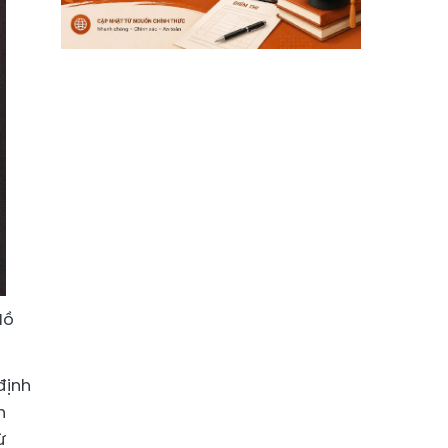
Hồ
định
h
ừ