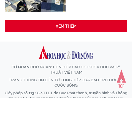
XEM THÊM
CƠ QUAN CHỦ QUẢN:
LIÊN HIỆP CÁC HỘI KHOA HỌC VÀ KỸ
THUẬT VIỆT NAM
TRANG THÔNG TIN ĐIỆN TỬ TỔNG HỢP CỦA BÁO TRI THỨC VÀ
CUỘC SỐNG
Giấy phép số 113/GP-TTĐT do Cục Phát thanh, truyền hình và Thông
tin điện tử - Bộ Thông tin và Truyền thông cấp ngày 08/07/2021
Tổng Biên tập:
Nhà báo Nguyễn Thị Mai Hương
Tòa soạn:
Số 70 Trần Hưng Đạo, phường Cửa Nam, Hà Nội
VPĐD tại TP.HCM:
590/24 Phan Văn Trị, phường Hạnh Thông, Thành
phố Hồ Chí Minh