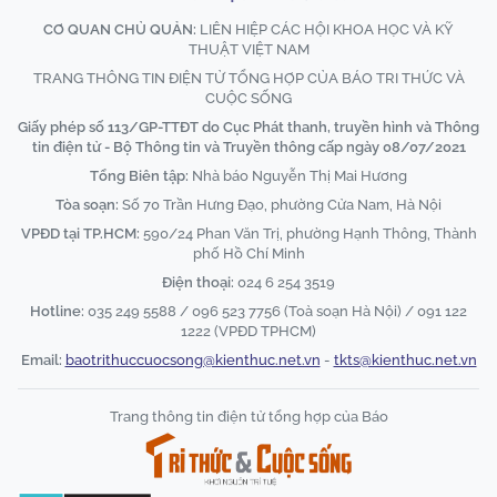
CƠ QUAN CHỦ QUẢN:
LIÊN HIỆP CÁC HỘI KHOA HỌC VÀ KỸ
THUẬT VIỆT NAM
TRANG THÔNG TIN ĐIỆN TỬ TỔNG HỢP CỦA BÁO TRI THỨC VÀ
CUỘC SỐNG
Giấy phép số 113/GP-TTĐT do Cục Phát thanh, truyền hình và Thông
tin điện tử - Bộ Thông tin và Truyền thông cấp ngày 08/07/2021
Tổng Biên tập:
Nhà báo Nguyễn Thị Mai Hương
Tòa soạn:
Số 70 Trần Hưng Đạo, phường Cửa Nam, Hà Nội
VPĐD tại TP.HCM:
590/24 Phan Văn Trị, phường Hạnh Thông, Thành
phố Hồ Chí Minh
Điện thoại:
024 6 254 3519
Hotline:
035 249 5588 / 096 523 7756 (Toà soạn Hà Nội) / 091 122
1222 (VPĐD TPHCM)
Email:
baotrithuccuocsong@kienthuc.net.vn
-
tkts@kienthuc.net.vn
Trang thông tin điện tử tổng hợp của Báo