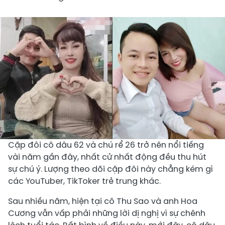
Cặp đôi cô dâu 62 và chú rể 26 trở nên nổi tiếng
vài năm gần đây, nhất cử nhất động đều thu hút
sự chú ý. Lượng theo dõi cặp đôi này chẳng kém gì
các YouTuber, TikToker trẻ trung khác.
Sau nhiều năm, hiện tại cô Thu Sao và anh Hoa
Cương vẫn vấp phải những lời dị nghị vì sự chênh