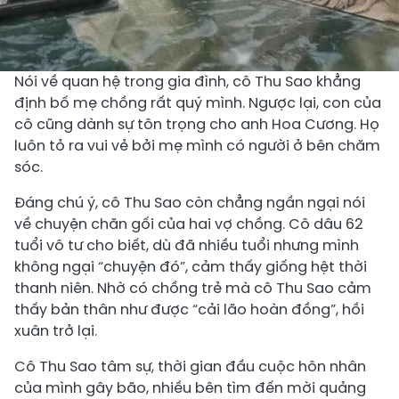
Nói về quan hệ trong gia đình, cô Thu Sao khẳng
định bố mẹ chồng rất quý mình. Ngược lại, con của
cô cũng dành sự tôn trọng cho anh Hoa Cương. Họ
luôn tỏ ra vui vẻ bởi mẹ mình có người ở bên chăm
sóc.
Đáng chú ý, cô Thu Sao còn chẳng ngần ngại nói
về chuyện chăn gối của hai vợ chồng. Cô dâu 62
tuổi vô tư cho biết, dù đã nhiều tuổi nhưng mình
không ngại “chuyện đó”, cảm thấy giống hệt thời
thanh niên. Nhờ có chồng trẻ mà cô Thu Sao cảm
thấy bản thân như được “cải lão hoàn đồng”, hồi
xuân trở lại.
Cô Thu Sao tâm sự, thời gian đầu cuộc hôn nhân
của mình gây bão, nhiều bên tìm đến mời quảng