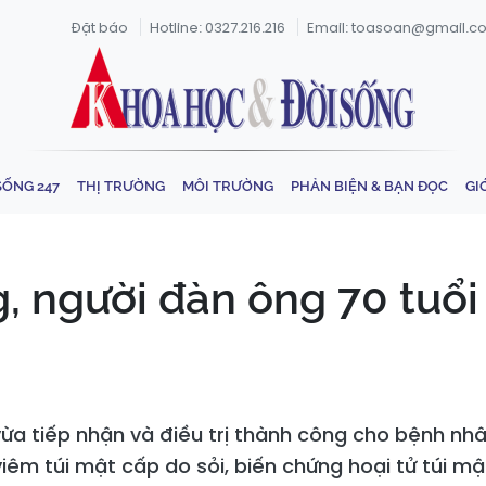
Đặt báo
Hotline: 0327.216.216
Email: toasoan@gmail.c
SỐNG 247
THỊ TRƯỜNG
MÔI TRƯỜNG
PHẢN BIỆN & BẠN ĐỌC
GI
 người đàn ông 70 tuổi n
vừa tiếp nhận và điều trị thành công cho bệnh nhâ
viêm túi mật cấp do sỏi, biến chứng hoại tử túi mậ