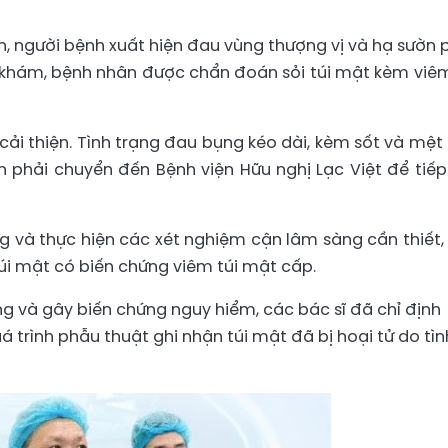
n, người bệnh xuất hiện đau vùng thượng vị và hạ sườn p
 khám, bệnh nhân được chẩn đoán sỏi túi mật kèm viêm
 cải thiện. Tình trạng đau bụng kéo dài, kèm sốt và mệt
 phải chuyển đến Bệnh viện Hữu nghị Lạc Việt để tiếp
 và thực hiện các xét nghiệm cận lâm sàng cần thiết,
túi mật có biến chứng viêm túi mật cấp.
g và gây biến chứng nguy hiểm, các bác sĩ đã chỉ định
uá trình phẫu thuật ghi nhận túi mật đã bị hoại tử do tìn