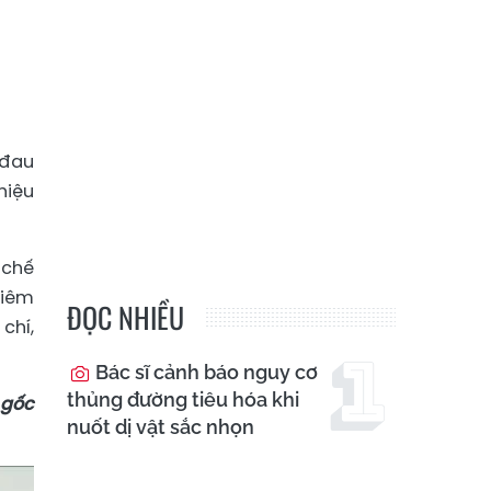
 đau
hiệu
 chế
viêm
ĐỌC NHIỀU
chí,
Bác sĩ cảnh báo nguy cơ
thủng đường tiêu hóa khi
 gốc
nuốt dị vật sắc nhọn