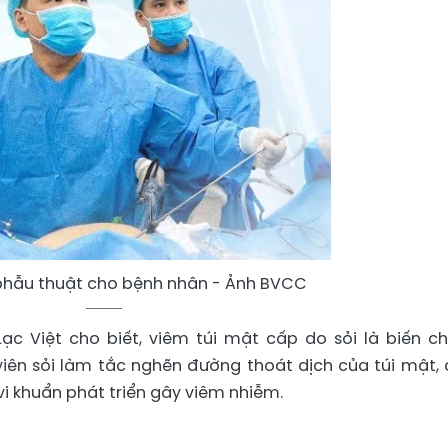
phẫu thuật cho bệnh nhân - Ảnh BVCC
ạc Việt cho biết, viêm túi mật cấp do sỏi là biến c
viên sỏi làm tắc nghẽn đường thoát dịch của túi mật, 
vi khuẩn phát triển gây viêm nhiễm.