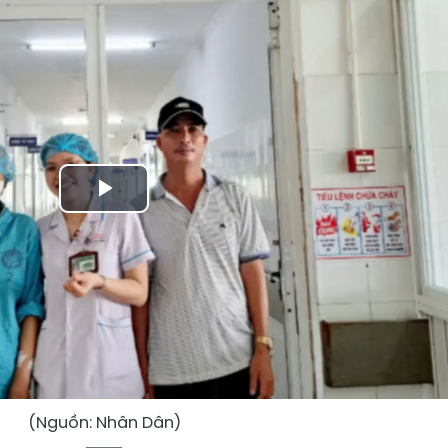
Play
Video
(Nguồn: Nhân Dân)