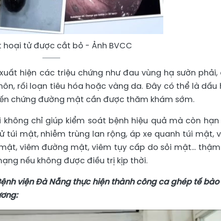
t hoại tử được cắt bỏ - Ảnh BVCC
 xuất hiện các triệu chứng như đau vùng hạ sườn phải,
 nôn, rối loạn tiêu hóa hoặc vàng da. Đây có thể là dấu 
biến chứng đường mật cần được thăm khám sớm.
hời không chỉ giúp kiểm soát bệnh hiệu quả mà còn hạn
ử túi mật, nhiễm trùng lan rộng, áp xe quanh túi mật, 
mật, viêm đường mật, viêm tụy cấp do sỏi mật... thậm 
ạng nếu không được điều trị kịp thời.
ệnh viện Đà Nẵng thực hiện thành công ca ghép tế bào
ương: