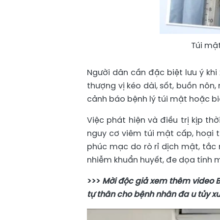
Túi mậ
Người dân cần đặc biệt lưu ý khi
thượng vị kéo dài, sốt, buồn nôn,
cảnh báo bệnh lý túi mật hoặc 
Việc phát hiện và điều trị kịp t
nguy cơ viêm túi mật cấp, hoại t
phúc mạc do rò rỉ dịch mật, tắc 
nhiễm khuẩn huyết, đe dọa tính m
>>>
Mời độc giả xem thêm video B
tự thân cho bệnh nhân đa u tủy x