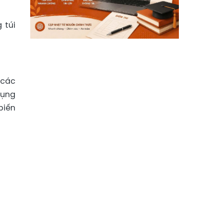
 túi
 các
bụng
biến