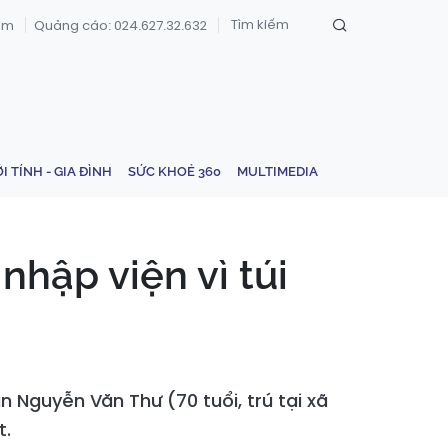
om
Quảng cáo: 024.627.32.632
ỚI TÍNH - GIA ĐÌNH
SỨC KHOẺ 360
MULTIMEDIA
hập viện vì túi
n Nguyễn Văn Thư (70 tuổi, trú tại xã
t.