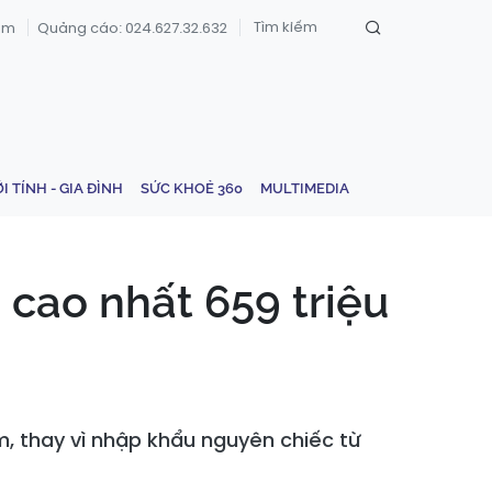
om
Quảng cáo: 024.627.32.632
ỚI TÍNH - GIA ĐÌNH
SỨC KHOẺ 360
MULTIMEDIA
 cao nhất 659 triệu
, thay vì nhập khẩu nguyên chiếc từ