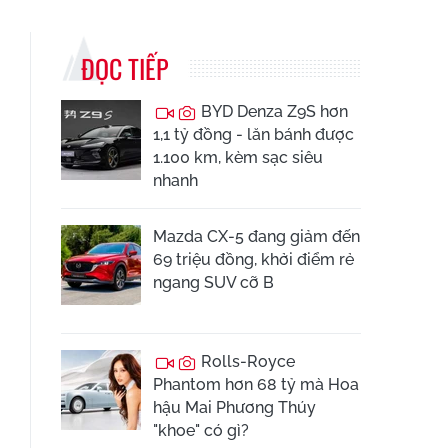
ĐỌC TIẾP
BYD Denza Z9S hơn
1,1 tỷ đồng - lăn bánh được
1.100 km, kèm sạc siêu
nhanh
Mazda CX-5 đang giảm đến
69 triệu đồng, khởi điểm rẻ
ngang SUV cỡ B
Rolls-Royce
Phantom hơn 68 tỷ mà Hoa
hậu Mai Phương Thúy
"khoe" có gì?