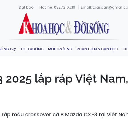
Đặt báo
Hotline: 0327.216.216
Email: toasoan@gmail.c
SỐNG 247
THỊ TRƯỜNG
MÔI TRƯỜNG
PHẢN BIỆN & BẠN ĐỌC
GI
3 2025 lắp ráp Việt Nam,
ráp mẫu crossover cỡ B Mazda CX-3 tại Việt Nam