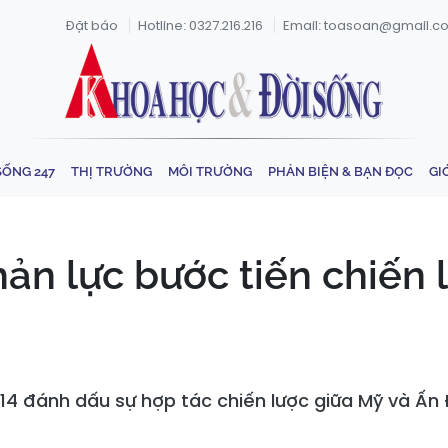
Đặt báo
Hotline: 0327.216.216
Email: toasoan@gmail.c
SỐNG 247
THỊ TRƯỜNG
MÔI TRƯỜNG
PHẢN BIỆN & BẠN ĐỌC
GI
ản lực bước tiến chiến 
4 đánh dấu sự hợp tác chiến lược giữa Mỹ và Ấn 