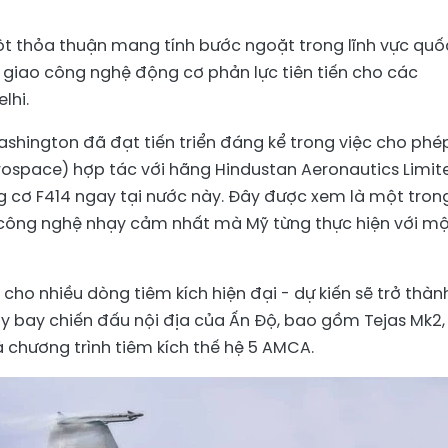
ột thỏa thuận mang tính bước ngoặt trong lĩnh vực quố
 giao công nghệ động cơ phản lực tiên tiến cho các
lhi.
shington đã đạt tiến triển đáng kể trong việc cho phé
rospace) hợp tác với hãng Hindustan Aeronautics Limit
g cơ F414 ngay tại nước này. Đây được xem là một tron
 công nghệ nhạy cảm nhất mà Mỹ từng thực hiện với m
cho nhiều dòng tiêm kích hiện đại - dự kiến sẽ trở thàn
áy bay chiến đấu nội địa của Ấn Độ, bao gồm Tejas Mk2,
à chương trình tiêm kích thế hệ 5 AMCA.