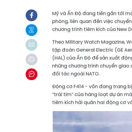
Mỹ và Ấn Độ đang tiến gần tới m
phòng, liên quan đến việc chuyển
chương trình tiêm kích của New De
Theo Military Watch Magazine, Wa
tập đoàn General Electric (GE Ae
(HAL) của Ấn Độ để sản xuất độn
những chương trình chuyển giao
đối tác ngoài NATO.
Động cơ F414 - vốn đang trang bị 
“trái tim” của hàng loạt dự án m
tiêm kích hải quân hai động cơ v