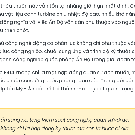
 thỏa thuận này vẫn tồn tại những giới hạn nhất định. 
ư vật liệu cánh turbine chịu nhiệt độ cao, nhiều khả nă
 đồng nghĩa với việc Ấn Độ vẫn cần phụ thuộc vào ngu
u then chốt.
chủ công nghệ động cơ phản lực không chỉ phụ thuộc và
 lực công nghiệp, chuỗi cung ứng và trình độ kỹ thuật c
 ngành công nghiệp quốc phòng Ấn Độ trong giai đoạn tớ
cơ F414 không chỉ là một hợp đồng quân sự đơn thuần, 
rúc chuỗi cung ứng quốc phòng toàn cầu. Trong bối cả
ợp tác Mỹ - Ấn có thể trở thành một trụ cột quan trọng
ẵn sàng nới lỏng kiểm soát công nghệ quân sự với đối
 không chỉ là hợp đồng kỹ thuật mà còn là bước đi địa