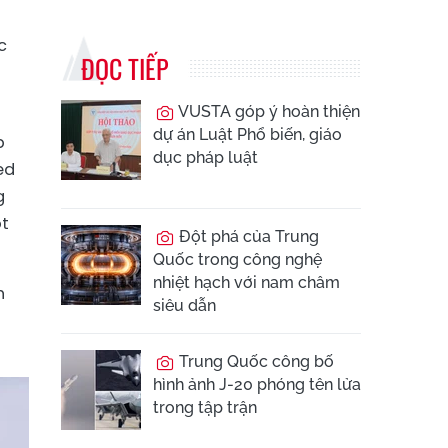
c
ĐỌC TIẾP
VUSTA góp ý hoàn thiện
dự án Luật Phổ biến, giáo
p
dục pháp luật
ed
g
ột
Đột phá của Trung
Quốc trong công nghệ
nhiệt hạch với nam châm
h
siêu dẫn
Trung Quốc công bố
hình ảnh J-20 phóng tên lửa
trong tập trận