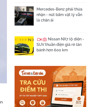
Mercedes-Benz phải thừa
nhận - nút bấm vật lý vẫn
là chân ái
Nissan NX7 lộ diện -
SUV thuần điện giá rẻ lăn
bánh hơn 600 km
ản