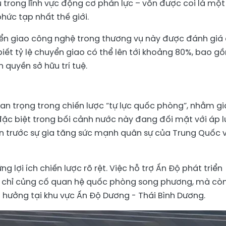
ủ trong lĩnh vực động cơ phản lực – vốn được coi là một
ức tạp nhất thế giới.
ển giao công nghệ trong thương vụ này được đánh giá
iết tỷ lệ chuyển giao có thể lên tới khoảng 80%, bao g
 quyền sở hữu trí tuệ.
quan trọng trong chiến lược “tự lực quốc phòng”, nhằm g
đặc biệt trong bối cảnh nước này đang đối mặt với áp l
ân trước sự gia tăng sức mạnh quân sự của Trung Quốc 
g lợi ích chiến lược rõ rệt. Việc hỗ trợ Ấn Độ phát triển
g chỉ củng cố quan hệ quốc phòng song phương, mà cò
hưởng tại khu vực Ấn Độ Dương - Thái Bình Dương.