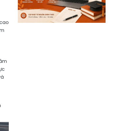
 cao
ồm
iảm
ực
và
n