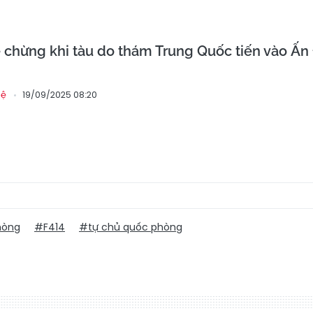
 chừng khi tàu do thám Trung Quốc tiến vào Ấn
19/09/2025 08:20
hệ
hòng
#F414
#tự chủ quốc phòng