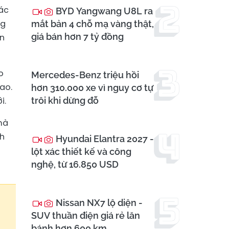
Các
BYD Yangwang U8L ra
ng
mắt bản 4 chỗ mạ vàng thật,
giá bán hơn 7 tỷ đồng
ồn
o
Mercedes-Benz triệu hồi
ao.
hơn 310.000 xe vì nguy cơ tự
i.
trôi khi dừng đỗ
mà
nh
Hyundai Elantra 2027 -
lột xác thiết kế và công
nghệ, từ 16.850 USD
Nissan NX7 lộ diện -
SUV thuần điện giá rẻ lăn
bánh hơn 600 km