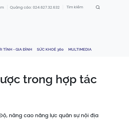
om
Quảng cáo: 024.627.32.632
ỚI TÍNH - GIA ĐÌNH
SỨC KHOẺ 360
MULTIMEDIA
lược trong hợp tác
Độ, nâng cao năng lực quân sự nội địa