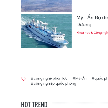
Mỹ - Ấn Độ dè
Dương
Khoa học & Công ng
#công nghệ phản lực
#Mỹ-Ấn
#quốc p
#công nghiệp quốc phòng
HOT TREND