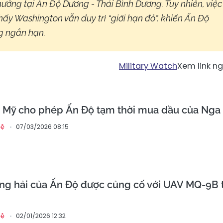
ưởng tại Ấn Độ Dương - Thái Bình Dương. Tuy nhiên, việc
thấy Washington vẫn duy trì “giới hạn đỏ”, khiến Ấn Độ
g ngắn hạn.
Military Watch
Xem link n
c Mỹ cho phép Ấn Độ tạm thời mua dầu của Nga
07/03/2026 08:15
hệ
ng hải của Ấn Độ được củng cố với UAV MQ-9B 
02/01/2026 12:32
hệ