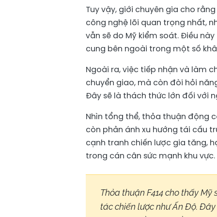
Tuy vậy, giới chuyên gia cho rằng
công nghệ lõi quan trọng nhất, nh
vẫn sẽ do Mỹ kiểm soát. Điều này
cung bên ngoài trong một số khâ
Ngoài ra, việc tiếp nhận và làm 
chuyển giao, mà còn đòi hỏi năng
Đây sẽ là thách thức lớn đối với
Nhìn tổng thể, thỏa thuận động 
còn phản ánh xu hướng tái cấu t
cạnh tranh chiến lược gia tăng, h
trong cán cân sức mạnh khu vực.
Thỏa thuận F414 cho thấy Mỹ s
tác chiến lược như Ấn Độ. Đây