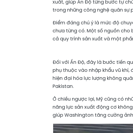
xuất, giúp Ấn Độ từng bước tự ch
trong những công nghệ quân sự ph
Điểm đáng chú ý là mức độ chuy
chưa từng có. Một số nguồn cho b
cả quy trình sản xuất và một phần
Đối với Ấn Độ, đây là bước tiến 
phụ thuộc vào nhập khẩu vũ khí, 
hiện đại hóa lực lượng không qu
Pakistan.
Ở chiều ngược lại, Mỹ cũng có nhữn
năng lực sản xuất động cơ khôn
giúp Washington tăng cường ảnh 