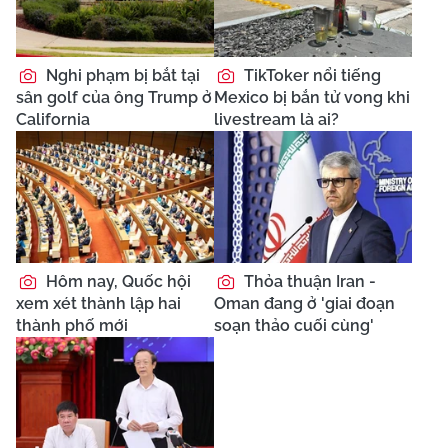
Nghi phạm bị bắt tại
TikToker nổi tiếng
sân golf của ông Trump ở
Mexico bị bắn tử vong khi
California
livestream là ai?
Hôm nay, Quốc hội
Thỏa thuận Iran -
xem xét thành lập hai
Oman đang ở 'giai đoạn
thành phố mới
soạn thảo cuối cùng'