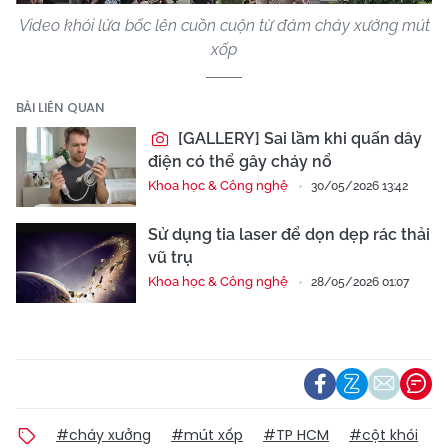
Video khói lửa bốc lên cuồn cuộn từ đám cháy xưởng mút
xốp
BÀI LIÊN QUAN
[GALLERY] Sai lầm khi quấn dây
điện có thể gây cháy nổ
Khoa học & Công nghệ
30/05/2026 13:42
Sử dụng tia laser để dọn dẹp rác thải
vũ trụ
Khoa học & Công nghệ
28/05/2026 01:07
#cháy xưởng
#mút xốp
#TP HCM
#cột khói