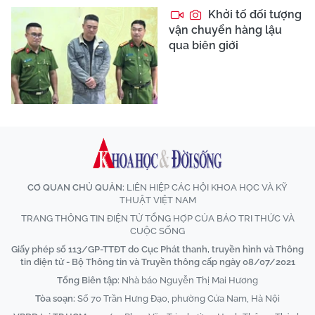
Khởi tố đối tượng
vận chuyển hàng lậu
qua biên giới
CƠ QUAN CHỦ QUẢN:
LIÊN HIỆP CÁC HỘI KHOA HỌC VÀ KỸ
THUẬT VIỆT NAM
TRANG THÔNG TIN ĐIỆN TỬ TỔNG HỢP CỦA BÁO TRI THỨC VÀ
CUỘC SỐNG
Giấy phép số 113/GP-TTĐT do Cục Phát thanh, truyền hình và Thông
tin điện tử - Bộ Thông tin và Truyền thông cấp ngày 08/07/2021
Tổng Biên tập:
Nhà báo Nguyễn Thị Mai Hương
Tòa soạn:
Số 70 Trần Hưng Đạo, phường Cửa Nam, Hà Nội