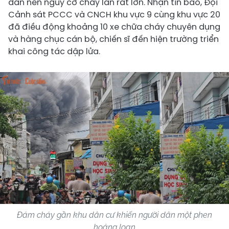
dân nên nguy cơ cháy lan rất lớn. Nhận tin báo, Đội
Cảnh sát PCCC và CNCH khu vực 9 cùng khu vực 20
đã điều động khoảng 10 xe chữa cháy chuyên dụng
và hàng chục cán bộ, chiến sĩ đến hiện trường triển
khai công tác dập lửa.
Đám cháy gần khu dân cư khiến người dân một phen
hoảng loạn