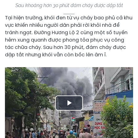
Sau khoảng hơn 30 phút đám cháy được dập tắt
Tại hiện trường, khói đen từ vụ cháy bao phủ cả khu
vực khiến nhiều người dân phải rời khỏi nhà để
tránh ngạt. Đường Hương Lộ 2 cùng một số tuyến
hẻm xung quanh được phong tỏa phục vụ công
tác chữa cháy. Sau hơn 30 phút, đám cháy được
dập tắt nhưng khói vẫn còn bốc lên âm ỉ.
Play
Video