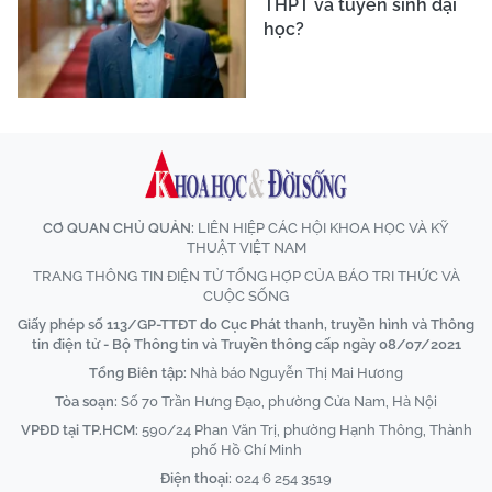
THPT và tuyển sinh đại
học?
CƠ QUAN CHỦ QUẢN:
LIÊN HIỆP CÁC HỘI KHOA HỌC VÀ KỸ
THUẬT VIỆT NAM
TRANG THÔNG TIN ĐIỆN TỬ TỔNG HỢP CỦA BÁO TRI THỨC VÀ
CUỘC SỐNG
Giấy phép số 113/GP-TTĐT do Cục Phát thanh, truyền hình và Thông
tin điện tử - Bộ Thông tin và Truyền thông cấp ngày 08/07/2021
Tổng Biên tập:
Nhà báo Nguyễn Thị Mai Hương
Tòa soạn:
Số 70 Trần Hưng Đạo, phường Cửa Nam, Hà Nội
VPĐD tại TP.HCM:
590/24 Phan Văn Trị, phường Hạnh Thông, Thành
phố Hồ Chí Minh
Điện thoại:
024 6 254 3519