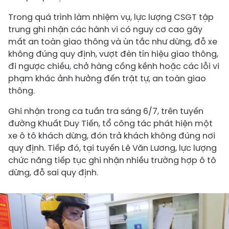
Trong quá trình làm nhiệm vụ, lực lượng CSGT tập
trung ghi nhận các hành vi có nguy cơ cao gây
mất an toàn giao thông và ùn tắc như dừng, đỗ xe
không đúng quy định, vượt đèn tín hiệu giao thông,
đi ngược chiều, chở hàng cồng kềnh hoặc các lỗi vi
phạm khác ảnh hưởng đến trật tự, an toàn giao
thông.
Ghi nhận trong ca tuần tra sáng 6/7, trên tuyến
đường Khuất Duy Tiến, tổ công tác phát hiện một
xe ô tô khách dừng, đón trả khách không đúng nơi
quy định. Tiếp đó, tại tuyến Lê Văn Lương, lực lượng
chức năng tiếp tục ghi nhận nhiều trường hợp ô tô
dừng, đỗ sai quy định.