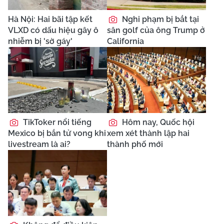
Hà Nội: Hai bãi tập kết
Nghi phạm bị bắt tại
VLXD có dấu hiệu gây ô
sân golf của ông Trump ở
nhiễm bị 'sờ gáy'
California
TikToker nổi tiếng
Hôm nay, Quốc hội
Mexico bị bắn tử vong khi
xem xét thành lập hai
livestream là ai?
thành phố mới