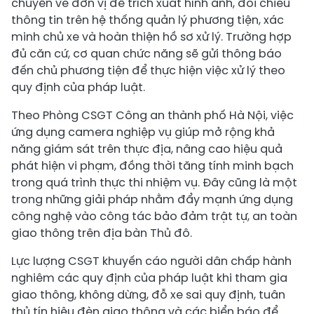
chuyển về đơn vị để trích xuất hình ảnh, đối chiếu
thông tin trên hệ thống quản lý phương tiện, xác
minh chủ xe và hoàn thiện hồ sơ xử lý. Trường hợp
đủ căn cứ, cơ quan chức năng sẽ gửi thông báo
đến chủ phương tiện để thực hiện việc xử lý theo
quy định của pháp luật.
Theo Phòng CSGT Công an thành phố Hà Nội, việc
ứng dụng camera nghiệp vụ giúp mở rộng khả
năng giám sát trên thực địa, nâng cao hiệu quả
phát hiện vi phạm, đồng thời tăng tính minh bạch
trong quá trình thực thi nhiệm vụ. Đây cũng là một
trong những giải pháp nhằm đẩy mạnh ứng dụng
công nghệ vào công tác bảo đảm trật tự, an toàn
giao thông trên địa bàn Thủ đô.
Lực lượng CSGT khuyến cáo người dân chấp hành
nghiêm các quy định của pháp luật khi tham gia
giao thông, không dừng, đỗ xe sai quy định, tuân
thủ tín hiệu đèn giao thông và các biển báo để