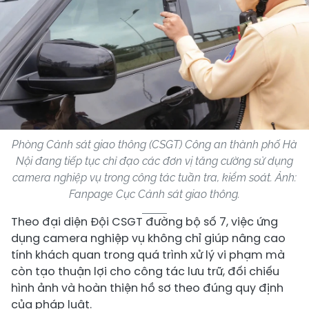
Phòng Cảnh sát giao thông (CSGT) Công an thành phố Hà
Nội đang tiếp tục chỉ đạo các đơn vị tăng cường sử dụng
camera nghiệp vụ trong công tác tuần tra, kiểm soát. Ảnh:
Fanpage Cục Cảnh sát giao thông.
Theo đại diện Đội CSGT đường bộ số 7, việc ứng
dụng camera nghiệp vụ không chỉ giúp nâng cao
tính khách quan trong quá trình xử lý vi phạm mà
còn tạo thuận lợi cho công tác lưu trữ, đối chiếu
hình ảnh và hoàn thiện hồ sơ theo đúng quy định
của pháp luật.