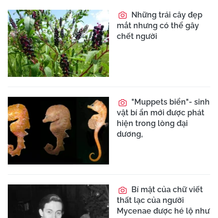
Những trái cây đẹp
mắt nhưng có thể gây
chết người
"Muppets biển"- sinh
vật bí ẩn mới được phát
hiện trong lòng đại
dương,
Bí mật của chữ viết
thất lạc của người
Mycenae được hé lộ như