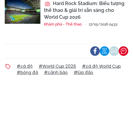
Hard Rock Stadium: Biểu tượng
thể thao & giải trí sẵn sàng cho
World Cup 2026
Khám phá - Thể thao
17/05/2026 04:52
#cá độ
#World Cup 2026
#cá độ World Cup
#bóng đá
#cảnh báo
#lừa đảo