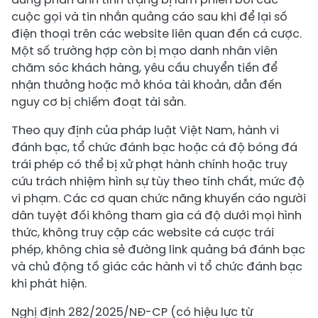
cuộc gọi và tin nhắn quảng cáo sau khi để lại số
điện thoại trên các website liên quan đến cá cược.
Một số trường hợp còn bị mạo danh nhân viên
chăm sóc khách hàng, yêu cầu chuyển tiền để
nhận thưởng hoặc mở khóa tài khoản, dẫn đến
nguy cơ bị chiếm đoạt tài sản.
Theo quy định của pháp luật Việt Nam, hành vi
đánh bạc, tổ chức đánh bạc hoặc cá độ bóng đá
trái phép có thể bị xử phạt hành chính hoặc truy
cứu trách nhiệm hình sự tùy theo tính chất, mức độ
vi phạm. Các cơ quan chức năng khuyến cáo người
dân tuyệt đối không tham gia cá độ dưới mọi hình
thức, không truy cập các website cá cược trái
phép, không chia sẻ đường link quảng bá đánh bạc
và chủ động tố giác các hành vi tổ chức đánh bạc
khi phát hiện.
Nghị định 282/2025/NĐ-CP (có hiệu lực từ