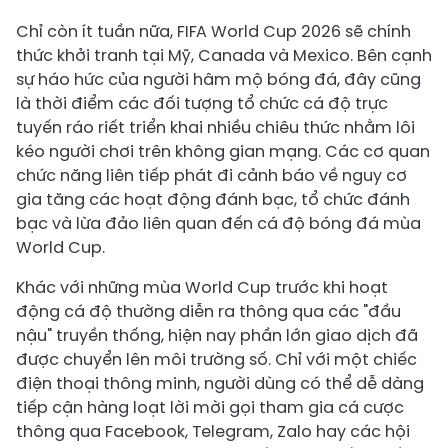
Chỉ còn ít tuần nữa, FIFA World Cup 2026 sẽ chính
thức khởi tranh tại Mỹ, Canada và Mexico. Bên cạnh
sự háo hức của người hâm mộ bóng đá, đây cũng
là thời điểm các đối tượng tổ chức cá độ trực
tuyến ráo riết triển khai nhiều chiêu thức nhằm lôi
kéo người chơi trên không gian mạng. Các cơ quan
chức năng liên tiếp phát đi cảnh báo về nguy cơ
gia tăng các hoạt động đánh bạc, tổ chức đánh
bạc và lừa đảo liên quan đến cá độ bóng đá mùa
World Cup.
Khác với những mùa World Cup trước khi hoạt
động cá độ thường diễn ra thông qua các "đầu
nậu" truyền thống, hiện nay phần lớn giao dịch đã
được chuyển lên môi trường số. Chỉ với một chiếc
điện thoại thông minh, người dùng có thể dễ dàng
tiếp cận hàng loạt lời mời gọi tham gia cá cược
thông qua Facebook, Telegram, Zalo hay các hội