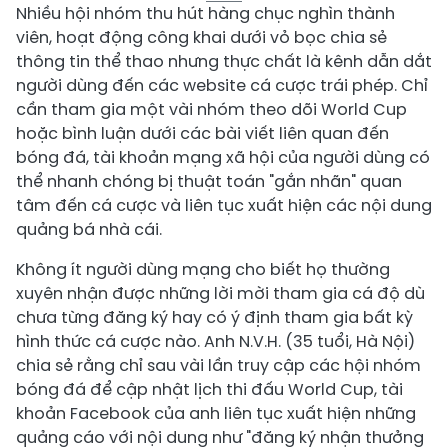
Nhiều hội nhóm thu hút hàng chục nghìn thành
viên, hoạt động công khai dưới vỏ bọc chia sẻ
thông tin thể thao nhưng thực chất là kênh dẫn dắt
người dùng đến các website cá cược trái phép. Chỉ
cần tham gia một vài nhóm theo dõi World Cup
hoặc bình luận dưới các bài viết liên quan đến
bóng đá, tài khoản mạng xã hội của người dùng có
thể nhanh chóng bị thuật toán "gắn nhãn" quan
tâm đến cá cược và liên tục xuất hiện các nội dung
quảng bá nhà cái.
Không ít người dùng mạng cho biết họ thường
xuyên nhận được những lời mời tham gia cá độ dù
chưa từng đăng ký hay có ý định tham gia bất kỳ
hình thức cá cược nào. Anh N.V.H. (35 tuổi, Hà Nội)
chia sẻ rằng chỉ sau vài lần truy cập các hội nhóm
bóng đá để cập nhật lịch thi đấu World Cup, tài
khoản Facebook của anh liên tục xuất hiện những
quảng cáo với nội dung như "đăng ký nhận thưởng