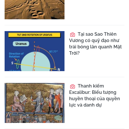
Tại sao Sao Thiên
Vương có quỹ đạo như
trái bóng lăn quanh Mặt
Trời?
Thanh kiếm
Excalibur: Biểu tượng
huyền thoại của quyền
lực và danh dự