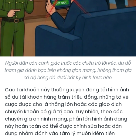
Người dân cần cảnh giác trước các chiêu trò lôi kéo, dụ dỗ
tham gia đánh bạc trên không gian mạng, không tham gia
cá độ bóng đá dưới bất kỳ hình thức nào.
Các tài khoản này thường xuyên đăng tải hình ảnh
số dư tài khoản hàng trăm triệu đồng, những tờ vé
cược được cho là thắng lớn hoặc các giao dịch
chuyển khoản có giá trị cao. Tuy nhiên, theo các
chuyên gia an ninh mạng, phần lớn hình ảnh dạng
này hoàn toàn có thể được chỉnh sửa hoặc dàn
dựng nhằm đánh vào tâm lý muốn kiếm tiền