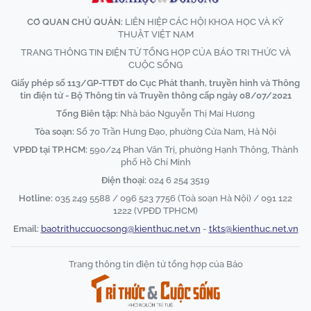
CƠ QUAN CHỦ QUẢN:
LIÊN HIỆP CÁC HỘI KHOA HỌC VÀ KỸ
THUẬT VIỆT NAM
TRANG THÔNG TIN ĐIỆN TỬ TỔNG HỢP CỦA BÁO TRI THỨC VÀ
CUỘC SỐNG
Giấy phép số 113/GP-TTĐT do Cục Phát thanh, truyền hình và Thông
tin điện tử - Bộ Thông tin và Truyền thông cấp ngày 08/07/2021
Tổng Biên tập:
Nhà báo Nguyễn Thị Mai Hương
Tòa soạn:
Số 70 Trần Hưng Đạo, phường Cửa Nam, Hà Nội
VPĐD tại TP.HCM:
590/24 Phan Văn Trị, phường Hạnh Thông, Thành
phố Hồ Chí Minh
Điện thoại:
024 6 254 3519
Hotline:
035 249 5588 / 096 523 7756 (Toà soạn Hà Nội) / 091 122
1222 (VPĐD TPHCM)
Email:
baotrithuccuocsong@kienthuc.net.vn
-
tkts@kienthuc.net.vn
Trang thông tin điện tử tổng hợp của Báo