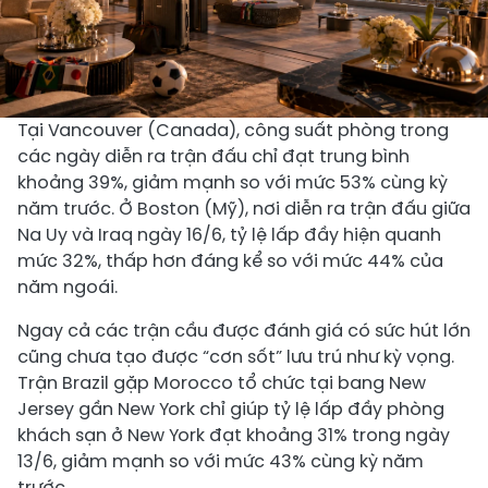
Tại Vancouver (Canada), công suất phòng trong
các ngày diễn ra trận đấu chỉ đạt trung bình
khoảng 39%, giảm mạnh so với mức 53% cùng kỳ
năm trước. Ở Boston (Mỹ), nơi diễn ra trận đấu giữa
Na Uy và Iraq ngày 16/6, tỷ lệ lấp đầy hiện quanh
mức 32%, thấp hơn đáng kể so với mức 44% của
năm ngoái.
Ngay cả các trận cầu được đánh giá có sức hút lớn
cũng chưa tạo được “cơn sốt” lưu trú như kỳ vọng.
Trận Brazil gặp Morocco tổ chức tại bang New
Jersey gần New York chỉ giúp tỷ lệ lấp đầy phòng
khách sạn ở New York đạt khoảng 31% trong ngày
13/6, giảm mạnh so với mức 43% cùng kỳ năm
trước.