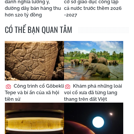
danh nghĩa lương y,
cơ sở giáo dục công lập
đường dây bán hàng thu
cả nước trước thềm 2026
hơn 120 tỷ đồng
-2027
CÓ THỂ BẠN QUAN TÂM
Công trình cổ Göbekli
Khám phá những loài
Tepe và bí ẩn của xã hội
voi cổ xưa đã từng lang
tiền sử
thang trên đất Việt