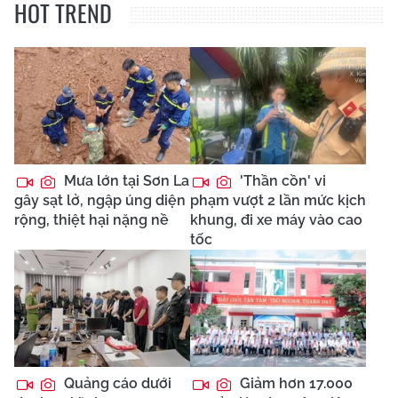
HOT TREND
Mưa lớn tại Sơn La
'Thần cồn' vi
gây sạt lở, ngập úng diện
phạm vượt 2 lần mức kịch
rộng, thiệt hại nặng nề
khung, đi xe máy vào cao
tốc
Quảng cáo dưới
Giảm hơn 17.000