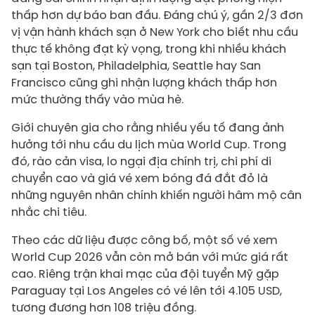
thấp hơn dự báo ban đầu. Đáng chú ý, gần 2/3 đơn
vị vận hành khách sạn ở New York cho biết nhu cầu
thực tế không đạt kỳ vọng, trong khi nhiều khách
sạn tại Boston, Philadelphia, Seattle hay San
Francisco cũng ghi nhận lượng khách thấp hơn
mức thường thấy vào mùa hè.
Giới chuyên gia cho rằng nhiều yếu tố đang ảnh
hưởng tới nhu cầu du lịch mùa World Cup. Trong
đó, rào cản visa, lo ngại địa chính trị, chi phí di
chuyển cao và giá vé xem bóng đá đắt đỏ là
những nguyên nhân chính khiến người hâm mộ cân
nhắc chi tiêu.
Theo các dữ liệu được công bố, một số vé xem
World Cup 2026 vẫn còn mở bán với mức giá rất
cao. Riêng trận khai mạc của đội tuyển Mỹ gặp
Paraguay tại Los Angeles có vé lên tới 4.105 USD,
tương đương hơn 108 triệu đồng.