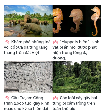
Khám phá những loài
"Muppets biển"- sinh
voi cổ xưa đã từng lang
vật bí ẩn mới được phát
thang trên đất Việt
hiện trong lòng đại
dương,
Cầu Trajan: Công
Các loài cây gây hại
trình 2.000 tuổi gây kinh
từng bị cấm trồng trên
ngạc cho kỹ sư hiện đại
toàn thế giới