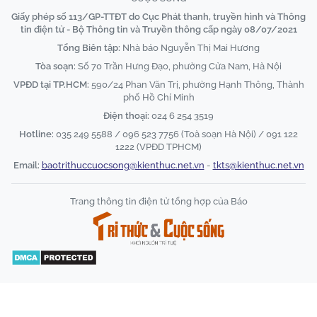
Giấy phép số 113/GP-TTĐT do Cục Phát thanh, truyền hình và Thông
tin điện tử - Bộ Thông tin và Truyền thông cấp ngày 08/07/2021
Tổng Biên tập:
Nhà báo Nguyễn Thị Mai Hương
Tòa soạn:
Số 70 Trần Hưng Đạo, phường Cửa Nam, Hà Nội
VPĐD tại TP.HCM:
590/24 Phan Văn Trị, phường Hạnh Thông, Thành
phố Hồ Chí Minh
Điện thoại:
024 6 254 3519
Hotline:
035 249 5588 / 096 523 7756 (Toà soạn Hà Nội) / 091 122
1222 (VPĐD TPHCM)
Email:
baotrithuccuocsong@kienthuc.net.vn
-
tkts@kienthuc.net.vn
Trang thông tin điện tử tổng hợp của Báo