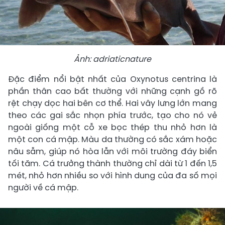
Ảnh: adriaticnature
Đặc điểm nổi bật nhất của Oxynotus centrina là
phần thân cao bất thường với những cạnh gồ rõ
rệt chạy dọc hai bên cơ thể. Hai vây lưng lớn mang
theo các gai sắc nhọn phía trước, tạo cho nó vẻ
ngoài giống một cỗ xe bọc thép thu nhỏ hơn là
một con cá mập. Màu da thường có sắc xám hoặc
nâu sẫm, giúp nó hòa lẫn với môi trường đáy biển
tối tăm. Cá trưởng thành thường chỉ dài từ 1 đến 1,5
mét, nhỏ hơn nhiều so với hình dung của đa số mọi
người về cá mập.