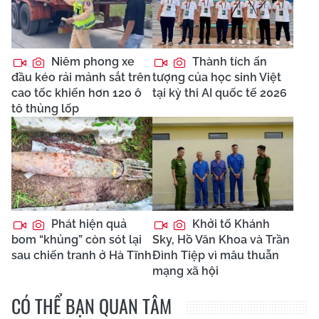
Niêm phong xe
Thành tích ấn
đầu kéo rải mảnh sắt trên
tượng của học sinh Việt
cao tốc khiến hơn 120 ô
tại kỳ thi AI quốc tế 2026
tô thủng lốp
Phát hiện quả
Khởi tố Khánh
bom “khủng” còn sót lại
Sky, Hồ Văn Khoa và Trần
sau chiến tranh ở Hà Tĩnh
Đình Tiệp vì mâu thuẫn
mạng xã hội
CÓ THỂ BẠN QUAN TÂM