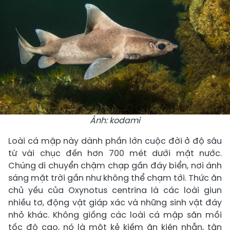
Ảnh: kodami
Loài cá mập này dành phần lớn cuộc đời ở độ sâu
từ vài chục đến hơn 700 mét dưới mặt nước.
Chúng di chuyển chậm chạp gần đáy biển, nơi ánh
sáng mặt trời gần như không thể chạm tới. Thức ăn
chủ yếu của Oxynotus centrina là các loài giun
nhiều tơ, động vật giáp xác và những sinh vật đáy
nhỏ khác. Không giống các loài cá mập săn mồi
tốc độ cao, nó là một kẻ kiếm ăn kiên nhẫn, tận