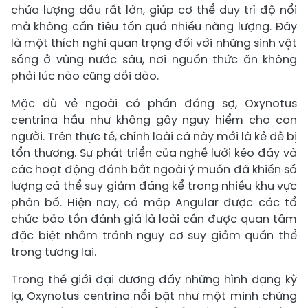
chứa lượng dầu rất lớn, giúp cơ thể duy trì độ nổi
mà không cần tiêu tốn quá nhiều năng lượng. Đây
là một thích nghi quan trọng đối với những sinh vật
sống ở vùng nước sâu, nơi nguồn thức ăn không
phải lúc nào cũng dồi dào.
Mặc dù vẻ ngoài có phần đáng sợ, Oxynotus
centrina hầu như không gây nguy hiểm cho con
người. Trên thực tế, chính loài cá này mới là kẻ dễ bị
tổn thương. Sự phát triển của nghề lưới kéo đáy và
các hoạt động đánh bắt ngoài ý muốn đã khiến số
lượng cá thể suy giảm đáng kể trong nhiều khu vực
phân bố. Hiện nay, cá mập Angular được các tổ
chức bảo tồn đánh giá là loài cần được quan tâm
đặc biệt nhằm tránh nguy cơ suy giảm quần thể
trong tương lai.
Trong thế giới đại dương đầy những hình dạng kỳ
lạ, Oxynotus centrina nổi bật như một minh chứng