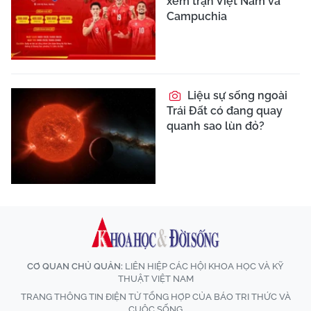
xem trận Việt Nam và
Campuchia
Liệu sự sống ngoài
Trái Đất có đang quay
quanh sao lùn đỏ?
CƠ QUAN CHỦ QUẢN:
LIÊN HIỆP CÁC HỘI KHOA HỌC VÀ KỸ
THUẬT VIỆT NAM
TRANG THÔNG TIN ĐIỆN TỬ TỔNG HỢP CỦA BÁO TRI THỨC VÀ
CUỘC SỐNG