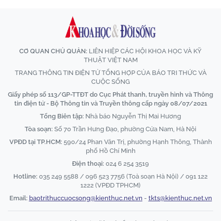
CƠ QUAN CHỦ QUẢN:
LIÊN HIỆP CÁC HỘI KHOA HỌC VÀ KỸ
THUẬT VIỆT NAM
TRANG THÔNG TIN ĐIỆN TỬ TỔNG HỢP CỦA BÁO TRI THỨC VÀ
CUỘC SỐNG
Giấy phép số 113/GP-TTĐT do Cục Phát thanh, truyền hình và Thông
tin điện tử - Bộ Thông tin và Truyền thông cấp ngày 08/07/2021
Tổng Biên tập:
Nhà báo Nguyễn Thị Mai Hương
Tòa soạn:
Số 70 Trần Hưng Đạo, phường Cửa Nam, Hà Nội
VPĐD tại TP.HCM:
590/24 Phan Văn Trị, phường Hạnh Thông, Thành
phố Hồ Chí Minh
Điện thoại:
024 6 254 3519
Hotline:
035 249 5588 / 096 523 7756 (Toà soạn Hà Nội) / 091 122
1222 (VPĐD TPHCM)
Email:
baotrithuccuocsong@kienthuc.net.vn
-
tkts@kienthuc.net.vn