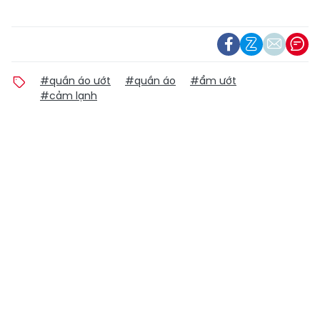
#quần áo ướt
#quần áo
#ẩm ướt
#cảm lạnh