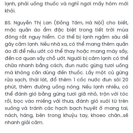
lạnh, phải uống thuốc và nghỉ ngơi mấy hôm mới
khỏi.
BS. Nguyễn Thị Lan (Đồng Tâm, Hà Nội) cho biết,
mặc quần áo ẩm đặc biệt trong tiết trời mùa
đông rất nguy hiểm. Cơ thể bị lạnh ngấm sâu dễ
gây cảm lạnh. Nếu nhà xa, có thể mang thêm quần
áo đi để nếu ướt có thể thay hoặc mang máy sấy,
đến cơ quan sấy chỗ ướt. Người bị cảm lạnh có thể
chữa nhanh bằng cách, đun nước gừng tươi uống
mà không cần dùng đến thuốc. Lấy một củ gừng
rửa sạch, thái lát, đổ thêm 1 cốc nước đun sôi 20
phút, thêm đường uống nóng. Nếu lạnh nhiều, có
thể đánh gió bằng gừng tươi giã nhỏ, trộn với tóc
rối, bọc vào miếng vải thưa, đánh gió xuôi từ trên
xuống và tránh các hạch bạch huyết ở mang tai,
nách, háng, bên trong khuỷu tay, khoeo chân…sẽ
nhanh giải cảm.