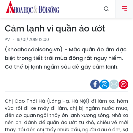
Cảm lạnh vì quần áo ướt
PV
16/01/2019 12:00
(khoahocdoisong.vn) - Mặc quần áo ẩm đặc
biệt trong tiết trời mùa đông rất nguy hiểm.
Cơ thể bị lạnh ngấm sâu dễ gây cảm lạnh.
Chị Cao Thái Hà (Láng Hạ, Hà Nội) đi làm xa, hôm
vừa rồi đi xe máy đi làm, chị bị ngấm nước mưa,
đến cơ quan ngồi thấy ớn lạnh xương sống. Nhà xa
nên chị đành để quần áo ướt tự khô, chiều về mới
thay. Tối đến chị thấy nhức đầu, người đau ê ẩm, sợ