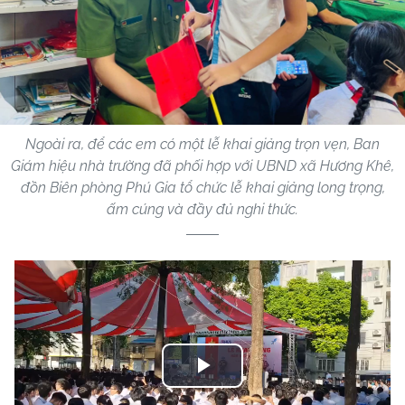
Ngoài ra, để các em có một lễ khai giảng trọn vẹn, Ban
Giám hiệu nhà trường đã phối hợp với UBND xã Hương Khê,
đồn Biên phòng Phú Gia tổ chức lễ khai giảng long trọng,
ấm cúng và đầy đủ nghi thức.
Play