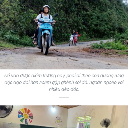
Để vào được điểm trường này, phải đi theo con đường rừng
độc đạo dài hơn 20km gập ghềnh sỏi đá, ngoằn ngoèo với
nhiều đèo dốc.