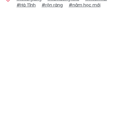
#Hà Tĩnh
#rộn ràng
#năm học mới