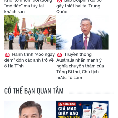
Khởi tố nhóm đối tượng
Bão Dolphin đổ bộ
“mở tiệc” ma túy tại
gây thiệt hại tại Trung
khách sạn
Quốc
Hành trình “500 ngày
Truyền thông
đêm” đón các anh trở về
Australia nhấn mạnh ý
ở Hà Tĩnh
nghĩa chuyến thăm của
Tổng Bí thư, Chủ tịch
nước Tô Lâm
CÓ THỂ BẠN QUAN TÂM