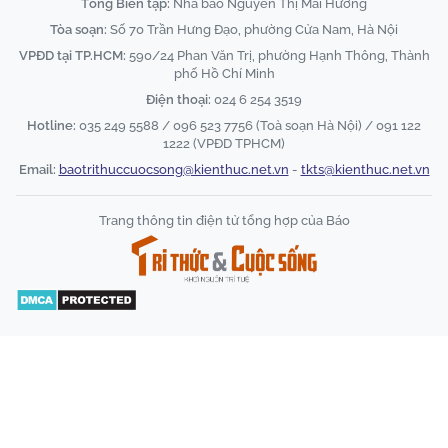
Tổng Biên tập:
Nhà báo Nguyễn Thị Mai Hương
Tòa soạn:
Số 70 Trần Hưng Đạo, phường Cửa Nam, Hà Nội
VPĐD tại TP.HCM:
590/24 Phan Văn Trị, phường Hạnh Thông, Thành
phố Hồ Chí Minh
Điện thoại:
024 6 254 3519
Hotline:
035 249 5588 / 096 523 7756 (Toà soạn Hà Nội) / 091 122
1222 (VPĐD TPHCM)
Email:
baotrithuccuocsong@kienthuc.net.vn
-
tkts@kienthuc.net.vn
Trang thông tin điện tử tổng hợp của Báo