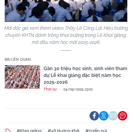
Video
Mời độc giả xem thêm video Thầy Lê Công Lợi, Hiệu trưởng
chuyên KHTN đánh trống khai trường trong Lẽ Khai giảng,
mở đầu năm học mới 2025-2026.
BÀI LIÊN QUAN
Gần 30 triệu học sinh, sinh viên tham
dự Lễ khai giảng đặc biệt năm học
2025-2026
Thời sự
04/09/2025 23:02
#Khia giảng
#xã Hương Khê
#miền núi