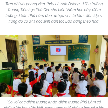
Trao đổi với phóng viên, thầy Lê Ánh Dương - Hiệu trưởng
Trường Tiểu học Phú Gia, cho biết: “Năm học này, điểm
trường ở bản Phú Lâm đón 34 học sinh từ lớp 1 đến lớp 5,
trong đó có 2/3 học sinh dân tộc Lào đang theo học".
“So với các điểm trường khác, điểm trường Phú Lâm có
những lớp học đặc biệt, cùng trong một phòng học có 2 lớp