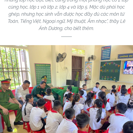
cùng học, lớp 1 và lớp 2; lớp 4 và lớp 5. Mặc dù phải học
ghép, nhưng học sinh vẫn được học đầy đủ các môn từ
Toán, Tiếng Việt, Ngoại ngữ, Mỹ thuật, Âm nhạc”, thầy Lê
Ánh Dương, cho biết thêm.