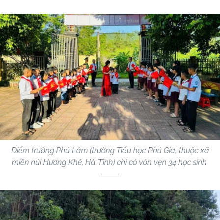
Điểm trường Phú Lâm (trường Tiểu học Phú Gia, thuộc xã
miền núi Hương Khê, Hà Tĩnh) chỉ có vỏn vẹn 34 học sinh.