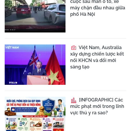
cuộc sau màn ô tô, xe
máy chặn đầu nhau giữa
phố Hà Nội
Việt Nam, Australia
xây dựng chiến lược kết
nối KHCN và đổi mới
sáng tạo
[INFOGRAPHIC] Các
mức phạt mới trong lĩnh
vực thú y ra sao?