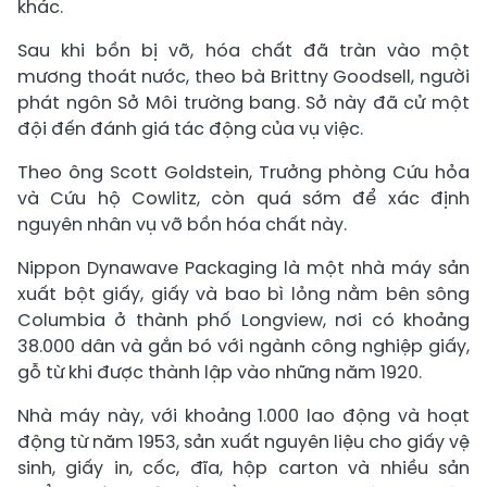
khác.
Sau khi bồn bị vỡ, hóa chất đã tràn vào một
mương thoát nước, theo bà Brittny Goodsell, người
phát ngôn Sở Môi trường bang. Sở này đã cử một
đội đến đánh giá tác động của vụ việc.
Theo ông Scott Goldstein, Trưởng phòng Cứu hỏa
và Cứu hộ Cowlitz, còn quá sớm để xác định
nguyên nhân vụ vỡ bồn hóa chất này.
Nippon Dynawave Packaging là một nhà máy sản
xuất bột giấy, giấy và bao bì lỏng nằm bên sông
Columbia ở thành phố Longview, nơi có khoảng
38.000 dân và gắn bó với ngành công nghiệp giấy,
gỗ từ khi được thành lập vào những năm 1920.
Nhà máy này, với khoảng 1.000 lao động và hoạt
động từ năm 1953, sản xuất nguyên liệu cho giấy vệ
sinh, giấy in, cốc, đĩa, hộp carton và nhiều sản