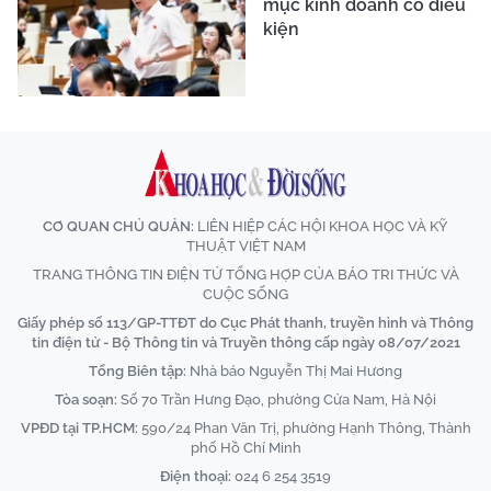
mục kinh doanh có điều
kiện
CƠ QUAN CHỦ QUẢN:
LIÊN HIỆP CÁC HỘI KHOA HỌC VÀ KỸ
THUẬT VIỆT NAM
TRANG THÔNG TIN ĐIỆN TỬ TỔNG HỢP CỦA BÁO TRI THỨC VÀ
CUỘC SỐNG
Giấy phép số 113/GP-TTĐT do Cục Phát thanh, truyền hình và Thông
tin điện tử - Bộ Thông tin và Truyền thông cấp ngày 08/07/2021
Tổng Biên tập:
Nhà báo Nguyễn Thị Mai Hương
Tòa soạn:
Số 70 Trần Hưng Đạo, phường Cửa Nam, Hà Nội
VPĐD tại TP.HCM:
590/24 Phan Văn Trị, phường Hạnh Thông, Thành
phố Hồ Chí Minh
Điện thoại:
024 6 254 3519