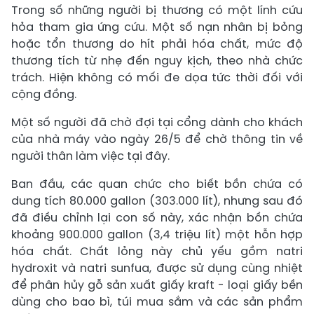
Trong số những người bị thương có một lính cứu
hỏa tham gia ứng cứu. Một số nạn nhân bị bỏng
hoặc tổn thương do hít phải hóa chất, mức độ
thương tích từ nhẹ đến nguy kịch, theo nhà chức
trách. Hiện không có mối đe dọa tức thời đối với
cộng đồng.
Một số người đã chờ đợi tại cổng dành cho khách
của nhà máy vào ngày 26/5 để chờ thông tin về
người thân làm việc tại đây.
Ban đầu, các quan chức cho biết bồn chứa có
dung tích 80.000 gallon (303.000 lít), nhưng sau đó
đã điều chỉnh lại con số này, xác nhận bồn chứa
khoảng 900.000 gallon (3,4 triệu lít) một hỗn hợp
hóa chất. Chất lỏng này chủ yếu gồm natri
hydroxit và natri sunfua, được sử dụng cùng nhiệt
để phân hủy gỗ sản xuất giấy kraft - loại giấy bền
dùng cho bao bì, túi mua sắm và các sản phẩm