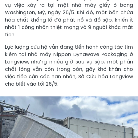
vụ việc xảy ra tại một nhà máy giấy ở bang
Washington, Mỹ, ngày 26/5. Khi đó, một bồn chứa
hóa chất khổng lồ đã phát nổ và đổ sập, khiến ít
nhất 1 công nhân thiệt mạng và 9 người khác mất
tích.
Lực lượng cứu hộ vẫn đang tiến hành công tác tìm
kiếm tại nhà máy Nippon Dynawave Packaging ở
Longview, nhưng nhiều giờ sau vụ sập, một phần
chất lỏng vẫn còn trong bồn, gây khó khăn cho
việc tiếp cận các nạn nhân, Sở Cứu hỏa Longview
cho biết vào tối 26/5.