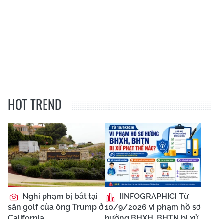
HOT TREND
Nghi phạm bị bắt tại
[INFOGRAPHIC] Từ
sân golf của ông Trump ở
10/9/2026 vi phạm hồ sơ
California
hưởng BHXH, BHTN bị xử