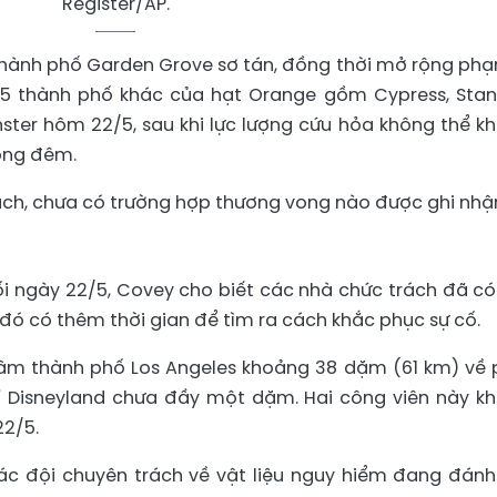
Register/AP.
 thành phố Garden Grove sơ tán, đồng thời mở rộng phạ
 5 thành phố khác của hạt Orange gồm Cypress, Stan
ter hôm 22/5, sau khi lực lượng cứu hỏa không thể k
rong đêm.
ch, chưa có trường hợp thương vong nào được ghi nhậ
 ngày 22/5, Covey cho biết các nhà chức trách đã có
 đó có thêm thời gian để tìm ra cách khắc phục sự cố.
âm thành phố Los Angeles khoảng 38 dặm (61 km) về 
rí Disneyland chưa đầy một dặm. Hai công viên này k
22/5.
c đội chuyên trách về vật liệu nguy hiểm đang đánh