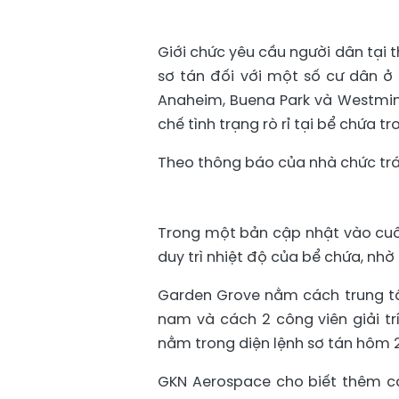
Giới chức yêu cầu người dân tại
sơ tán đối với một số cư dân ở
Anaheim, Buena Park và Westmins
chế tình trạng rò rỉ tại bể chứa t
Theo thông báo của nhà chức trá
Trong một bản cập nhật vào cuối
duy trì nhiệt độ của bể chứa, nhờ
Garden Grove nằm cách trung t
nam và cách 2 công viên giải t
nằm trong diện lệnh sơ tán hôm 
GKN Aerospace cho biết thêm cá