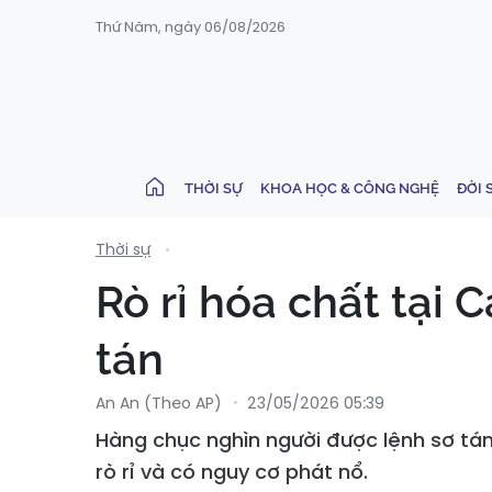
Thứ Năm, ngày 06/08/2026
THỜI SỰ
KHOA HỌC & CÔNG NGHỆ
ĐỜI 
Thời sự
Rò rỉ hóa chất tại 
tán
An An (Theo AP)
23/05/2026 05:39
Hàng chục nghìn người được lệnh sơ tán
rò rỉ và có nguy cơ phát nổ.