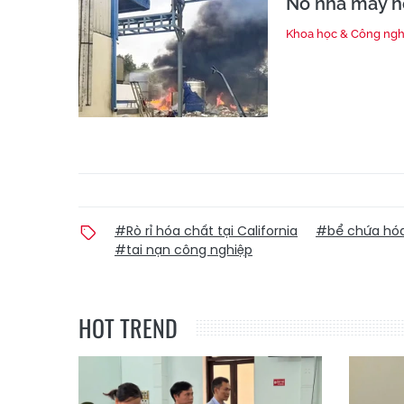
Nổ nhà máy hó
Khoa học & Công ng
#Rò rỉ hóa chất tại California
#bể chứa hóa 
#tai nạn công nghiệp
HOT TREND