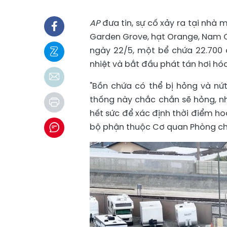
AP
đưa tin, sự cố xảy ra tại nh
Garden Grove, hạt Orange, Nam C
ngày 22/5, một bể chứa 22.700 
nhiệt và bắt đầu phát tán hơi hóa
"Bồn chứa có thể bị hỏng và nứt
thống này chắc chắn sẽ hỏng, nh
hết sức để xác định thời điểm h
bộ phận thuộc Cơ quan Phòng chá