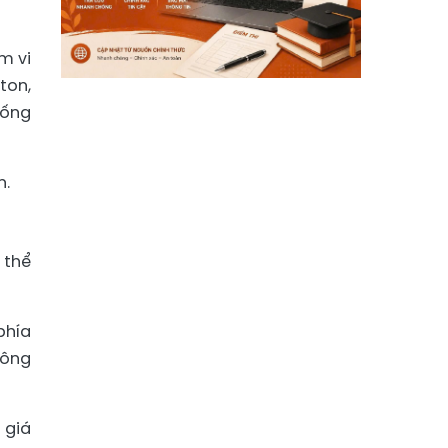
m vi
ton,
hống
n.
 thể
phía
hông
 giá