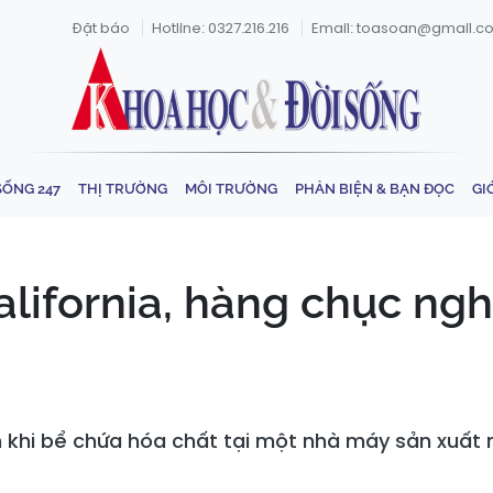
Đặt báo
Hotline: 0327.216.216
Email: toasoan@gmail.c
SỐNG 247
THỊ TRƯỜNG
MÔI TRƯỜNG
PHẢN BIỆN & BẠN ĐỌC
GI
California, hàng chục ng
 khi bể chứa hóa chất tại một nhà máy sản xuất n