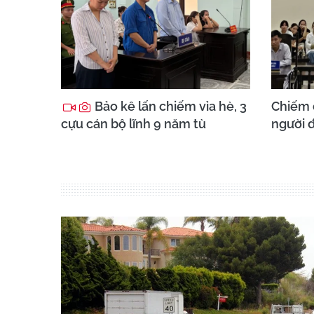
Bảo kê lấn chiếm vỉa hè, 3
Chiếm 
cựu cán bộ lĩnh 9 năm tù
người đ