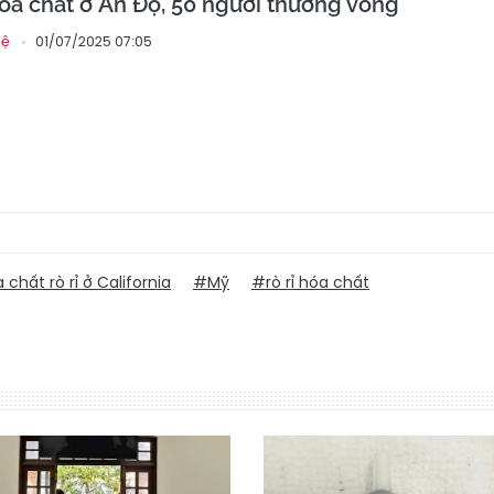
a chất ở Ấn Độ, 50 người thương vong
01/07/2025 07:05
hệ
chất rò rỉ ở California
#Mỹ
#rò rỉ hóa chất