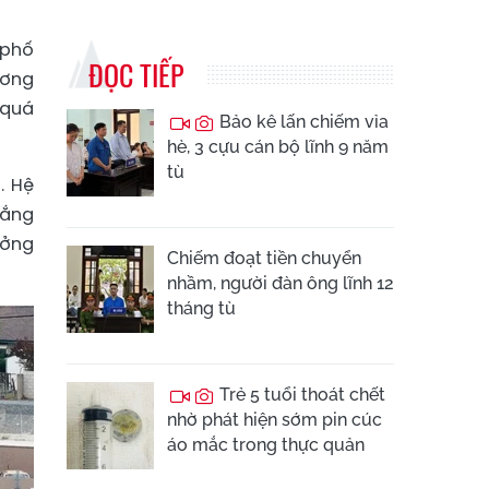
 phố
ĐỌC TIẾP
ương
 quá
Bảo kê lấn chiếm vỉa
hè, 3 cựu cán bộ lĩnh 9 năm
tù
. Hệ
gắng
ưởng
Chiếm đoạt tiền chuyển
nhầm, người đàn ông lĩnh 12
tháng tù
Trẻ 5 tuổi thoát chết
nhờ phát hiện sớm pin cúc
áo mắc trong thực quản