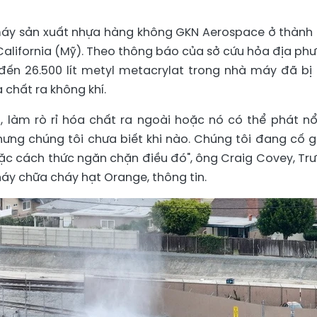
à máy sản xuất nhựa hàng không GKN Aerospace ở thành
alifornia (Mỹ). Theo thông báo của sở cứu hỏa địa ph
đến 26.500 lít metyl metacrylat trong nhà máy đã bị
 chất ra không khí.
, làm rò rỉ hóa chất ra ngoài hoặc nó có thể phát nổ
ưng chúng tôi chưa biết khi nào. Chúng tôi đang cố 
oặc cách thức ngăn chặn điều đó", ông Craig Covey, Tr
y chữa cháy hạt Orange, thông tin.