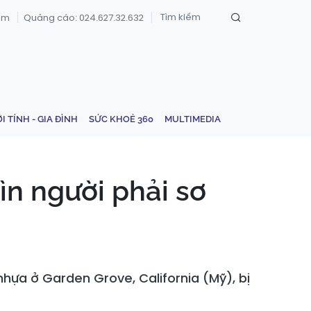
om
Quảng cáo: 024.627.32.632
ỚI TÍNH - GIA ĐÌNH
SỨC KHOẺ 360
MULTIMEDIA
hìn người phải sơ
hựa ở Garden Grove, California (Mỹ), bị