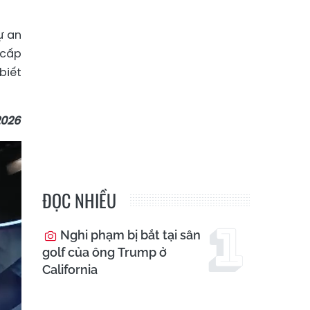
ự an
 cấp
biết
2026
ĐỌC NHIỀU
Nghi phạm bị bắt tại sân
golf của ông Trump ở
California