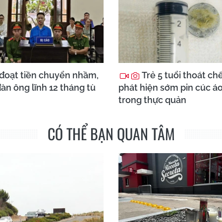
đoạt tiền chuyển nhầm,
Trẻ 5 tuổi thoát ch
àn ông lĩnh 12 tháng tù
phát hiện sớm pin cúc á
trong thực quản
CÓ THỂ BẠN QUAN TÂM