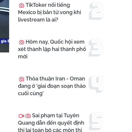
TikToker nổi tiếng
Mexico bị bắn tử vong khi
livestream là ai?
Hôm nay, Quốc hội xem
xét thành lập hai thành phố
mới
Thỏa thuận Iran - Oman
đang ở 'giai đoạn soạn thảo
cuối cùng'
Sai phạm tại Tuyên
Quang dẫn đến quyết định
thi lại toàn bộ các môn thi