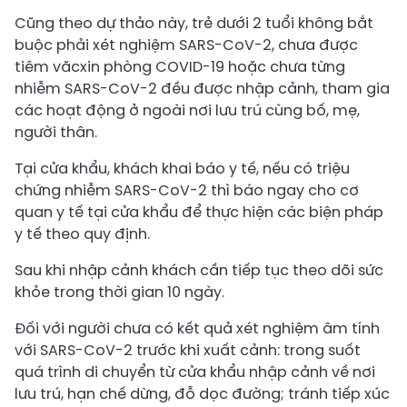
Cũng theo dự thảo này, trẻ dưới 2 tuổi không bắt
buộc phải xét nghiệm SARS-CoV-2, chưa được
tiêm văcxin phòng COVID-19 hoặc chưa từng
nhiễm SARS-CoV-2 đều được nhập cảnh, tham gia
các hoạt động ở ngoài nơi lưu trú cùng bố, mẹ,
người thân.
Tại cửa khẩu, khách khai báo y tế, nếu có triệu
chứng nhiễm SARS-CoV-2 thì báo ngay cho cơ
quan y tế tại cửa khẩu để thực hiện các biện pháp
y tế theo quy định.
Sau khi nhập cảnh khách cần tiếp tục theo dõi sức
khỏe trong thời gian 10 ngày.
Đối với người chưa có kết quả xét nghiệm âm tính
với SARS-CoV-2 trước khi xuất cảnh: trong suốt
quá trình di chuyển từ cửa khẩu nhập cảnh về nơi
lưu trú, hạn chế dừng, đỗ dọc đường; tránh tiếp xúc