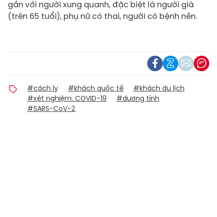
gần với người xung quanh, đặc biệt là người già
(trên 65 tuổi), phụ nữ có thai, người có bệnh nền.
#cách ly
#khách quốc tế
#khách du lịch
#xét nghiệm. COVID-19
#dương tính
#SARS-CoV-2