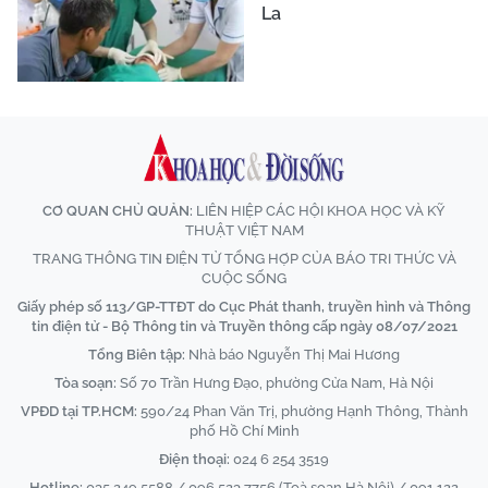
La
CƠ QUAN CHỦ QUẢN:
LIÊN HIỆP CÁC HỘI KHOA HỌC VÀ KỸ
THUẬT VIỆT NAM
TRANG THÔNG TIN ĐIỆN TỬ TỔNG HỢP CỦA BÁO TRI THỨC VÀ
CUỘC SỐNG
Giấy phép số 113/GP-TTĐT do Cục Phát thanh, truyền hình và Thông
tin điện tử - Bộ Thông tin và Truyền thông cấp ngày 08/07/2021
Tổng Biên tập:
Nhà báo Nguyễn Thị Mai Hương
Tòa soạn:
Số 70 Trần Hưng Đạo, phường Cửa Nam, Hà Nội
VPĐD tại TP.HCM:
590/24 Phan Văn Trị, phường Hạnh Thông, Thành
phố Hồ Chí Minh
Điện thoại:
024 6 254 3519
Hotline:
035 249 5588 / 096 523 7756 (Toà soạn Hà Nội) / 091 122