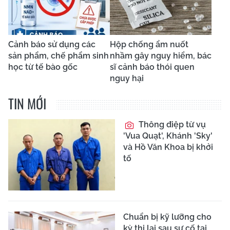
Cảnh báo sử dụng các
Hộp chống ẩm nuốt
sản phẩm, chế phẩm sinh
nhầm gây nguy hiểm, bác
học từ tế bào gốc
sĩ cảnh báo thói quen
nguy hại
TIN MỚI
Thông điệp từ vụ
'Vua Quạt', Khánh 'Sky'
và Hồ Văn Khoa bị khởi
tố
Chuẩn bị kỹ lưỡng cho
kỳ thi lại sau sự cố tại