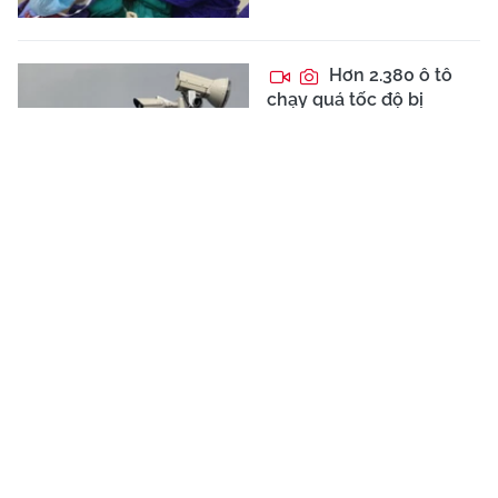
Hơn 2.380 ô tô
chạy quá tốc độ bị
camera ghi nhận ở Phú
Thọ trong tháng 7
CƠ QUAN CHỦ QUẢN:
LIÊN HIỆP CÁC HỘI KHOA HỌC VÀ KỸ
THUẬT VIỆT NAM
TRANG THÔNG TIN ĐIỆN TỬ TỔNG HỢP CỦA BÁO TRI THỨC VÀ
CUỘC SỐNG
Giấy phép số 113/GP-TTĐT do Cục Phát thanh, truyền hình và Thông
tin điện tử - Bộ Thông tin và Truyền thông cấp ngày 08/07/2021
Tổng Biên tập:
Nhà báo Nguyễn Thị Mai Hương