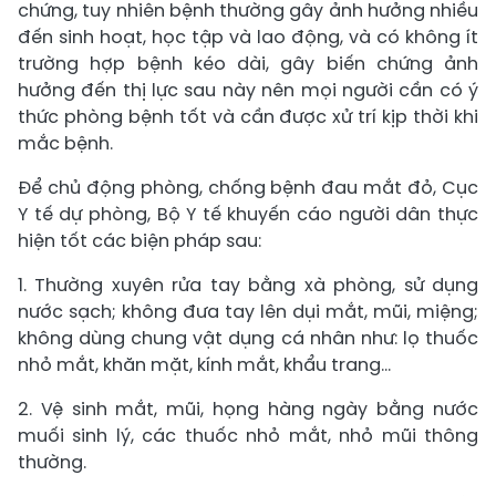
chứng, tuy nhiên bệnh thường gây ảnh hưởng nhiều
đến sinh hoạt, học tập và lao động, và có không ít
trường hợp bệnh kéo dài, gây biến chứng ảnh
hưởng đến thị lực sau này nên mọi người cần có ý
thức phòng bệnh tốt và cần được xử trí kịp thời khi
mắc bệnh.
Để chủ động phòng, chống bệnh đau mắt đỏ, Cục
Y tế dự phòng, Bộ Y tế khuyến cáo người dân thực
hiện tốt các biện pháp sau:
1. Thường xuyên rửa tay bằng xà phòng, sử dụng
nước sạch; không đưa tay lên dụi mắt, mũi, miệng;
không dùng chung vật dụng cá nhân như: lọ thuốc
nhỏ mắt, khăn mặt, kính mắt, khẩu trang…
2. Vệ sinh mắt, mũi, họng hàng ngày bằng nước
muối sinh lý, các thuốc nhỏ mắt, nhỏ mũi thông
thường.