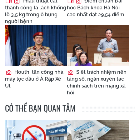
Phẫu thuật cắt
Điểm chuẩn Đại
thành công lá lách khổng
học Bách khoa Hà Nội
lồ 3,5 kg trong ổ bụng
cao nhất đạt 29,54 điểm
người bệnh
Houthi tấn công nhà
Siết trách nhiệm nền
máy lọc dầu ở Ả Rập Xê
tảng số, ngăn xuyên tạc
Út
chính sách trên mạng xã
hội
CÓ THỂ BẠN QUAN TÂM