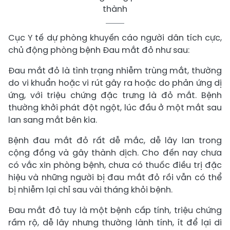
thành
Cục Y tế dự phòng khuyến cáo người dân tích cực,
chủ động phòng bệnh Đau mắt đỏ như sau:
Đau mắt đỏ là tình trạng nhiễm trùng mắt, thường
do vi khuẩn hoặc vi rút gây ra hoặc do phản ứng dị
ứng, với triệu chứng đặc trưng là đỏ mắt. Bệnh
thường khởi phát đột ngột, lúc đầu ở một mắt sau
lan sang mắt bên kia.
Bệnh đau mắt đỏ rất dễ mắc, dễ lây lan trong
cộng đồng và gây thành dịch. Cho đến nay chưa
có vắc xin phòng bệnh, chưa có thuốc điều trị đặc
hiệu và những người bị đau mắt đỏ rồi vẫn có thể
bị nhiễm lại chỉ sau vài tháng khỏi bệnh.
Đau mắt đỏ tuy là một bệnh cấp tính, triệu chứng
rầm rộ, dễ lây nhưng thường lành tính, ít để lại di