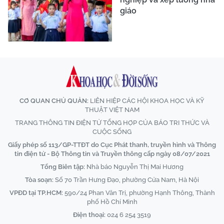
giáo
CƠ QUAN CHỦ QUẢN:
LIÊN HIỆP CÁC HỘI KHOA HỌC VÀ KỸ
THUẬT VIỆT NAM
TRANG THÔNG TIN ĐIỆN TỬ TỔNG HỢP CỦA BÁO TRI THỨC VÀ
CUỘC SỐNG
Giấy phép số 113/GP-TTĐT do Cục Phát thanh, truyền hình và Thông
tin điện tử - Bộ Thông tin và Truyền thông cấp ngày 08/07/2021
Tổng Biên tập:
Nhà báo Nguyễn Thị Mai Hương
Tòa soạn:
Số 70 Trần Hưng Đạo, phường Cửa Nam, Hà Nội
VPĐD tại TP.HCM:
590/24 Phan Văn Trị, phường Hạnh Thông, Thành
phố Hồ Chí Minh
Điện thoại:
024 6 254 3519