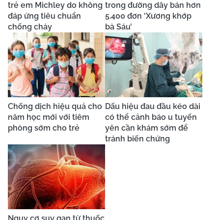
trẻ em Michley do không
trong đường dây bán hơn
đáp ứng tiêu chuẩn
5.400 đơn ‘Xương khớp
chống cháy
bà Sáu’
Chống dịch hiệu quả cho
Dấu hiệu đau đầu kéo dài
năm học mới với tiêm
có thể cảnh báo u tuyến
phòng sớm cho trẻ
yên cần khám sớm để
tránh biến chứng
Nguy cơ suy gan từ thuốc