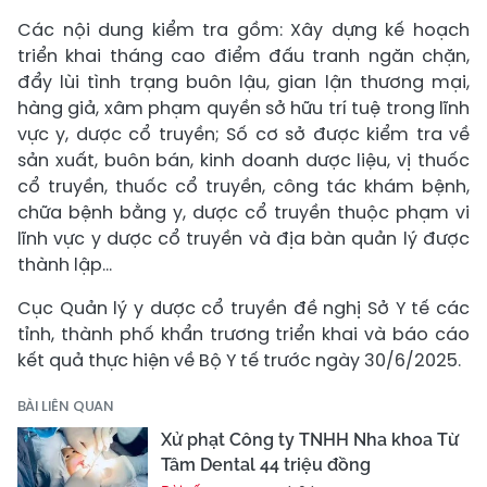
Các nội dung kiểm tra gồm: Xây dựng kế hoạch
triển khai tháng cao điểm đấu tranh ngăn chặn,
đẩy lùi tình trạng buôn lậu, gian lận thương mại,
hàng giả, xâm phạm quyền sở hữu trí tuệ trong lĩnh
vực y, dược cổ truyền; Số cơ sở được kiểm tra về
sản xuất, buôn bán, kinh doanh dược liệu, vị thuốc
cổ truyền, thuốc cổ truyền, công tác khám bệnh,
chữa bệnh bằng y, dược cổ truyền thuộc phạm vi
lĩnh vực y dược cổ truyền và địa bàn quản lý được
thành lập...
Cục Quản lý y dược cổ truyền đề nghị Sở Y tế các
tỉnh, thành phố khẩn trương triển khai và báo cáo
kết quả thực hiện về Bộ Y tế trước ngày 30/6/2025.
BÀI LIÊN QUAN
Xử phạt Công ty TNHH Nha khoa Từ
Tâm Dental 44 triệu đồng