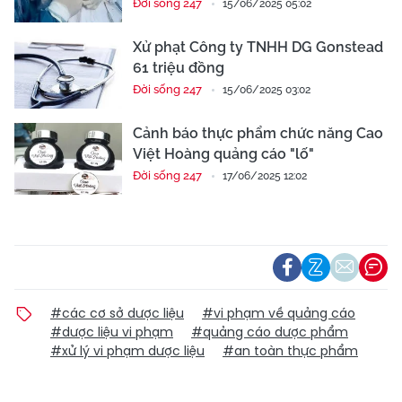
Đời sống 247
15/06/2025 05:02
Xử phạt Công ty TNHH DG Gonstead
61 triệu đồng
Đời sống 247
15/06/2025 03:02
Cảnh báo thực phẩm chức năng Cao
Việt Hoàng quảng cáo "lố"
Đời sống 247
17/06/2025 12:02
#các cơ sở dược liệu
#vi phạm về quảng cáo
#dược liệu vi phạm
#quảng cáo dược phẩm
#xử lý vi phạm dược liệu
#an toàn thực phẩm