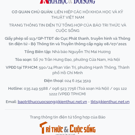
CƠ QUAN CHỦ QUẢN:
LIÊN HIỆP CÁC HỘI KHOA HỌC VÀ KỸ
THUẬT VIỆT NAM
TRANG THÔNG TIN ĐIỆN TỬ TỔNG HỢP CỦA BÁO TRI THỨC VÀ
CUỘC SỐNG
Giấy phép số 113/GP-TTĐT do Cục Phát thanh, truyền hình và Thông
tin điện tử - Bộ Thông tin và Truyền thông cấp ngày 08/07/2021
Tổng Biên tập:
Nhà báo Nguyễn Thị Mai Hương
Tòa soạn:
Số 70 Trần Hưng Đạo, phường Cửa Nam, Hà Nội
VPĐD tại TP.HCM:
590/24 Phan Văn Trị, phường Hạnh Thông, Thành
phố Hồ Chí Minh
Điện thoại:
024 6 254 3519
Hotline:
035 249 5588 / 096 523 7756 (Toà soạn Hà Nội) / 091 122
1222 (VPĐD TPHCM)
Email:
baotrithuccuocsong@kienthuc.net.vn
-
tkts@kienthuc.net.vn
Trang thông tin điện tử tổng hợp của Báo