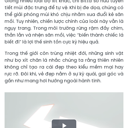
Giống nhiều loài bọ xít khác, chi Bitta sở hữu tuyến
tiết mùi đặc trưng để tự vệ. Khi bị đe dọa, chúng có
thể giải phóng mùi khó chịu nhằm xua đuổi kẻ săn
mồi. Tuy nhiên, chiến lược chính của loài này vẫn là
ngụy trang. Trong môi trường rừng rậm đầy chim,
thằn lằn và nhện săn mồi, việc “biến thành chiếc lá
biết đi” là lợi thế sinh tồn cực kỳ hiệu quả.
Trong thế giới côn trùng nhiệt đới, những sinh vật
như bọ xít chân lá nhắc chúng ta rằng thiên nhiên
không chỉ tạo ra cái đẹp theo kiểu mềm mại hay
rực rỡ. Đôi khi, vẻ đẹp nằm ở sự kỳ quái, gai góc và
gần như mang hơi hướng ngoài hành tinh.