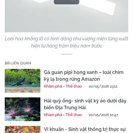
Play
Video
Loài hoa khổng lồ có hình dáng như vương miện từng xuất
hiện từ hàng trăm triệu năm trước
BÀI LIÊN QUAN
Gà guan pipi họng xanh – loài chim
kỳ lạ trong rừng Amazon
Khám phá - Thể thao
20/05/2026 23:12
Hải quỳ ống- sinh vật kỳ ảo dưới đáy
biển Địa Trung Hải
Khám phá - Thể thao
20/05/2026 10:47
Vi khuẩn - Sinh vật thống trị thực sự