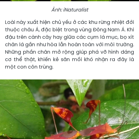
Ảnh: iNaturalist
Loài này xuất hiện chủ yếu ở các khu rừng nhiệt đới
thuộc châu Á, đặc biệt trong vùng Đông Nam Á. Khi
đậu trên cành cây hay giữa các cụm lá mục, bọ xít
chân lá gần như hòa lẫn hoàn toàn với môi trường.
Những phần chân mở rộng giúp phá vỡ hình dáng
cơ thể thật, khiến kẻ săn mồi khó nhận ra đây là
một con côn trùng.