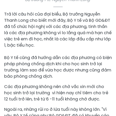
Trả lời câu hỏi của đại biểu, Bộ trưởng Nguyễn
Thanh Long cho biết mới đây, Bộ Y tế và Bộ GD&ĐT
đã tổ chức hội nghị với các địa phương, tinh thần
là các địa phương không vì lo lắng quá mà hạn chế
việc trẻ em đi học, nhất là các lớp đầu cấp như lớp
1, bậc tiểu học.
Bộ Y tế cũng đã hướng dẫn các địa phương có biện
pháp phòng chống dịch khi cho học sinh trở lại
trường, làm sao để vừa học được nhưng cũng đảm
bảo phòng chống dịch.
Các địa phương không nên chờ vắc xin mới cho
học sinh trở lại trường vì hiện nay chỉ tiêm cho trẻ
12 tuổi trở lên, trẻ từ 6 -11 tuổi không chờ được.
Ngoài ra, những rủi ro ở lứa tuổi này không lớn. "Vì
vậy, Bộ Y tế cũng như Bộ GD&ĐT đã có khuyến cáo