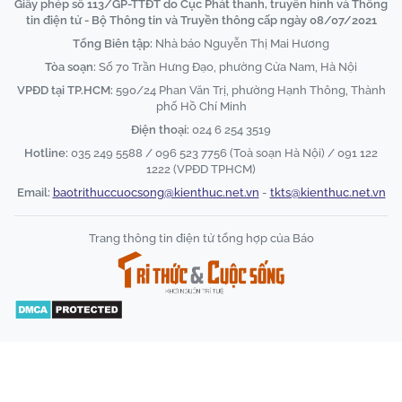
Giấy phép số 113/GP-TTĐT do Cục Phát thanh, truyền hình và Thông
tin điện tử - Bộ Thông tin và Truyền thông cấp ngày 08/07/2021
Tổng Biên tập:
Nhà báo Nguyễn Thị Mai Hương
Tòa soạn:
Số 70 Trần Hưng Đạo, phường Cửa Nam, Hà Nội
VPĐD tại TP.HCM:
590/24 Phan Văn Trị, phường Hạnh Thông, Thành
phố Hồ Chí Minh
Điện thoại:
024 6 254 3519
Hotline:
035 249 5588 / 096 523 7756 (Toà soạn Hà Nội) / 091 122
1222 (VPĐD TPHCM)
Email:
baotrithuccuocsong@kienthuc.net.vn
-
tkts@kienthuc.net.vn
Trang thông tin điện tử tổng hợp của Báo