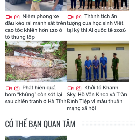
Niêm phong xe
Thành tích ấn
đầu kéo rải mảnh sắt trên
tượng của học sinh Việt
cao tốc khiến hơn 120 ô
tại kỳ thi AI quốc tế 2026
tô thủng lốp
Phát hiện quả
Khởi tố Khánh
bom “khủng” còn sót lại
Sky, Hồ Văn Khoa và Trần
sau chiến tranh ở Hà Tĩnh
Đình Tiệp vì mâu thuẫn
mạng xã hội
CÓ THỂ BẠN QUAN TÂM