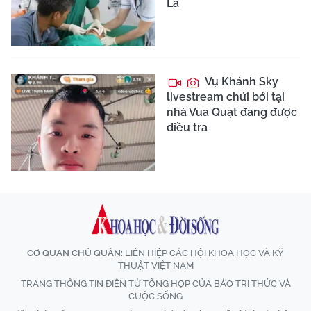
La
Vụ Khánh Sky
livestream chửi bới tại
nhà Vua Quạt đang được
điều tra
CƠ QUAN CHỦ QUẢN:
LIÊN HIỆP CÁC HỘI KHOA HỌC VÀ KỸ
THUẬT VIỆT NAM
TRANG THÔNG TIN ĐIỆN TỬ TỔNG HỢP CỦA BÁO TRI THỨC VÀ
CUỘC SỐNG