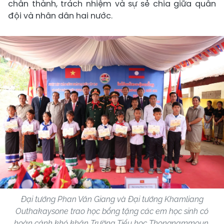
chân thành, trách nhiệm và sự sẻ chia giữa quân
đội và nhân dân hai nước.
Đại tướng Phan Văn Giang và Đại tướng Khamliang
Outhakaysone trao học bổng tặng các em học sinh có
hoàn cảnh khó khăn Trường Tiểu học Thongnammoun.