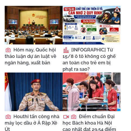
Hôm nay, Quốc hội
[INFOGRAPHIC] Từ
thảo luận dự án luật về
15/8 ô tô không có ghế
ngân hàng, xuất bản
an toàn cho trẻ em bị
phạt ra sao?
Houthi tấn công nhà
Điểm chuẩn Đại
máy lọc dầu ở Ả Rập Xê
học Bách khoa Hà Nội
Út
cao nhất đạt 29,54 điểm