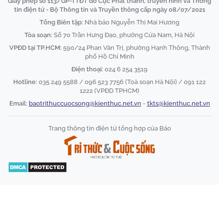
Giấy phép số 113/GP-TTĐT do Cục Phát thanh, truyền hình và Thông
tin điện tử - Bộ Thông tin và Truyền thông cấp ngày 08/07/2021
Tổng Biên tập:
Nhà báo Nguyễn Thị Mai Hương
Tòa soạn:
Số 70 Trần Hưng Đạo, phường Cửa Nam, Hà Nội
VPĐD tại TP.HCM:
590/24 Phan Văn Trị, phường Hạnh Thông, Thành
phố Hồ Chí Minh
Điện thoại:
024 6 254 3519
Hotline:
035 249 5588 / 096 523 7756 (Toà soạn Hà Nội) / 091 122
1222 (VPĐD TPHCM)
Email:
baotrithuccuocsong@kienthuc.net.vn
-
tkts@kienthuc.net.vn
Trang thông tin điện tử tổng hợp của Báo