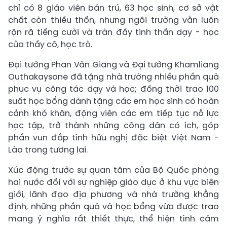
chỉ có 8 giáo viên bán trú, 63 học sinh, cơ sở vật
chất còn thiếu thốn, nhưng ngôi trường vẫn luôn
rộn rã tiếng cười và tràn đầy tinh thần dạy - học
của thầy cô, học trò.
Đại tướng Phan Văn Giang và Đại tướng Khamliang
Outhakaysone đã tặng nhà trường nhiều phần quà
phục vụ công tác dạy và học; đồng thời trao 100
suất học bổng dành tặng các em học sinh có hoàn
cảnh khó khăn, động viên các em tiếp tục nỗ lực
học tập, trở thành những công dân có ích, góp
phần vun đắp tình hữu nghị đặc biệt Việt Nam -
Lào trong tương lai.
Xúc động trước sự quan tâm của Bộ Quốc phòng
hai nước đối với sự nghiệp giáo dục ở khu vực biên
giới, lãnh đạo địa phương và nhà trường khẳng
định, những phần quà và học bổng vừa được trao
mang ý nghĩa rất thiết thực, thể hiện tình cảm