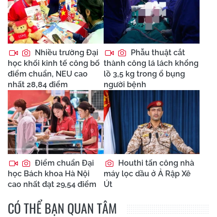
Nhiều trường Đại
Phẫu thuật cắt
học khối kinh tế công bố
thành công lá lách khổng
điểm chuẩn, NEU cao
lồ 3,5 kg trong ổ bụng
nhất 28,84 điểm
người bệnh
Điểm chuẩn Đại
Houthi tấn công nhà
học Bách khoa Hà Nội
máy lọc dầu ở Ả Rập Xê
cao nhất đạt 29,54 điểm
Út
CÓ THỂ BẠN QUAN TÂM