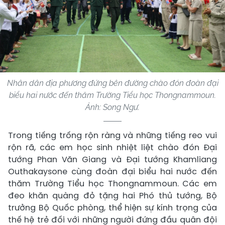
Nhân dân địa phương đứng bên đường chào đón đoàn đại
biểu hai nước đến thăm Trường Tiểu học Thongnammoun.
Ảnh: Song Ngư.
Trong tiếng trống rộn ràng và những tiếng reo vui
rộn rã, các em học sinh nhiệt liệt chào đón Đại
tướng Phan Văn Giang và Đại tướng Khamliang
Outhakaysone cùng đoàn đại biểu hai nước đến
thăm Trường Tiểu học Thongnammoun. Các em
đeo khăn quàng đỏ tặng hai Phó thủ tướng, Bộ
trưởng Bộ Quốc phòng, thể hiện sự kính trọng của
thế hệ trẻ đối với những người đứng đầu quân đội