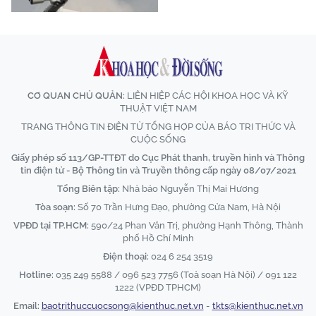
CƠ QUAN CHỦ QUẢN:
LIÊN HIỆP CÁC HỘI KHOA HỌC VÀ KỸ
THUẬT VIỆT NAM
TRANG THÔNG TIN ĐIỆN TỬ TỔNG HỢP CỦA BÁO TRI THỨC VÀ
CUỘC SỐNG
Giấy phép số 113/GP-TTĐT do Cục Phát thanh, truyền hình và Thông
tin điện tử - Bộ Thông tin và Truyền thông cấp ngày 08/07/2021
Tổng Biên tập:
Nhà báo Nguyễn Thị Mai Hương
Tòa soạn:
Số 70 Trần Hưng Đạo, phường Cửa Nam, Hà Nội
VPĐD tại TP.HCM:
590/24 Phan Văn Trị, phường Hạnh Thông, Thành
phố Hồ Chí Minh
Điện thoại:
024 6 254 3519
Hotline:
035 249 5588 / 096 523 7756 (Toà soạn Hà Nội) / 091 122
1222 (VPĐD TPHCM)
Email:
baotrithuccuocsong@kienthuc.net.vn
-
tkts@kienthuc.net.vn