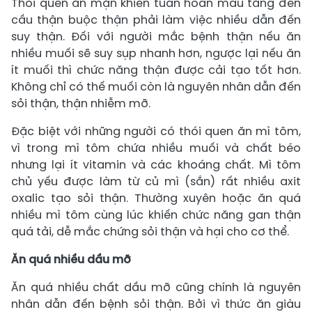
Thói quen ăn mặn khiến tuần hoàn máu tăng đến
cầu thận buộc thận phải làm việc nhiều dẫn đến
suy thận. Đối với người mắc bệnh thận nếu ăn
nhiều muối sẽ suy sụp nhanh hơn, ngược lại nếu ăn
ít muối thì chức năng thận được cải tạo tốt hơn.
Không chỉ có thế muối còn là nguyên nhân dẫn đến
sỏi thận, thận nhiễm mỡ.
Đặc biệt với những người có thói quen ăn mì tôm,
vì trong mì tôm chứa nhiều muối và chất béo
nhưng lại ít vitamin và các khoáng chất. Mì tôm
chủ yếu được làm từ củ mì (sắn) rất nhiều axit
oxalic tạo sỏi thận. Thường xuyên hoặc ăn quá
nhiều mì tôm cùng lúc khiến chức năng gan thận
quá tải, dễ mắc chứng sỏi thận và hại cho cơ thể.
Ăn quá nhiều dầu mỡ
Ăn quá nhiều chất dầu mỡ cũng chính là nguyên
nhân dẫn đến bệnh sỏi thận. Bởi vì thức ăn giàu