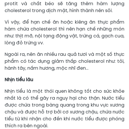
protit và chất béo sẽ tăng thêm hàm lượng
cholesterol trong dịch mật, hình thành nên sỏi.
Vì vậy, để hạn chế ăn hoặc kiêng ăn thực phẩm
hàm chứa cholesterol thì nên hạn chế những món
như: thịt mỡ, nội tạng động vật, trứng cá, gạch cua,
lòng đỏ trứng vv.
Ngoài ra, nên ăn nhiều rau quả tươi và một số thực
phẩm có tác dụng giảm thấp cholesterol như: tỏi,
hành tây, nấm hương, mộc nhĩ đen...
Nhịn tiểu lâu
Nhịn tiểu là một thói quen không tốt cho sức khỏe
nhất là có thể gây ra nguy hại cho thận. Nước tiểu
được chứa trong bàng quang trong khu vực xương
chậu và được hỗ trợ bởi cơ xương chậu, chứa nước
tiểu từ khi nhận cho đến khi nước tiểu được phóng
thích ra bên ngoài.