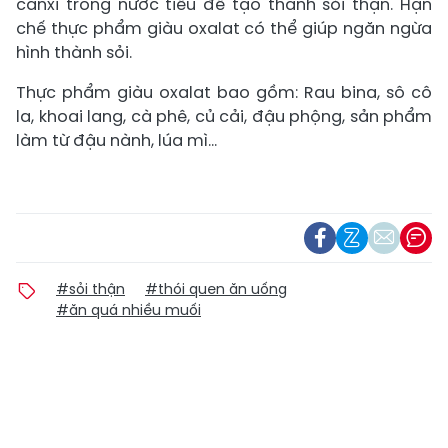
canxi trong nước tiểu để tạo thành sỏi thận. Hạn
chế thực phẩm giàu oxalat có thể giúp ngăn ngừa
hình thành sỏi.
Thực phẩm giàu oxalat bao gồm: Rau bina, sô cô
la, khoai lang, cà phê, củ cải, đậu phộng, sản phẩm
làm từ đậu nành, lúa mì...
#sỏi thận
#thói quen ăn uống
#ăn quá nhiều muối