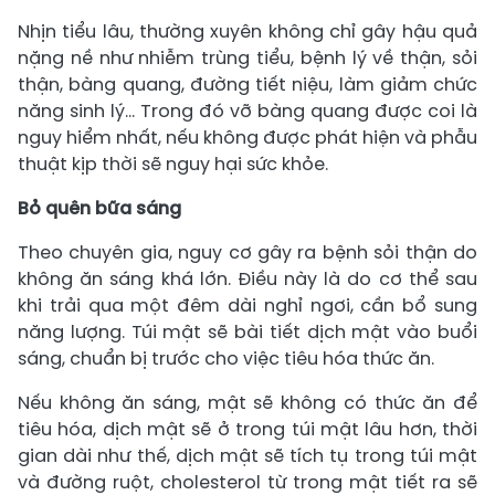
Nhịn tiểu lâu, thường xuyên không chỉ gây hậu quả
nặng nề như nhiễm trùng tiểu, bệnh lý về thận, sỏi
thận, bàng quang, đường tiết niệu, làm giảm chức
năng sinh lý… Trong đó vỡ bàng quang được coi là
nguy hiểm nhất, nếu không được phát hiện và phẫu
thuật kịp thời sẽ nguy hại sức khỏe.
Bỏ quên bữa sáng
Theo chuyên gia, nguy cơ gây ra bệnh sỏi thận do
không ăn sáng khá lớn. Điều này là do cơ thể sau
khi trải qua một đêm dài nghỉ ngơi, cần bổ sung
năng lượng. Túi mật sẽ bài tiết dịch mật vào buổi
sáng, chuẩn bị trước cho việc tiêu hóa thức ăn.
Nếu không ăn sáng, mật sẽ không có thức ăn để
tiêu hóa, dịch mật sẽ ở trong túi mật lâu hơn, thời
gian dài như thế, dịch mật sẽ tích tụ trong túi mật
và đường ruột, cholesterol từ trong mật tiết ra sẽ