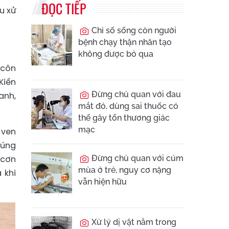
ĐỌC TIẾP
u xử
Chỉ số sống còn người
bệnh chạy thận nhân tạo
không được bỏ qua
 côn
Kiến
Đừng chủ quan với đau
anh,
mắt đỏ, dùng sai thuốc có
thể gây tổn thương giác
mạc
 ven
húng
 cơn
Đừng chủ quan với cúm
mùa ở trẻ, nguy cơ nặng
 khi
vẫn hiện hữu
Xử lý dị vật nằm trong