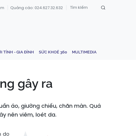
om
Quảng cáo: 024.627.32.632
ỚI TÍNH - GIA ĐÌNH
SỨC KHOẺ 360
MULTIMEDIA
ang gây ra
uần áo, giường chiếu, chăn màn. Quá
ây nên viêm, loét da.
m do