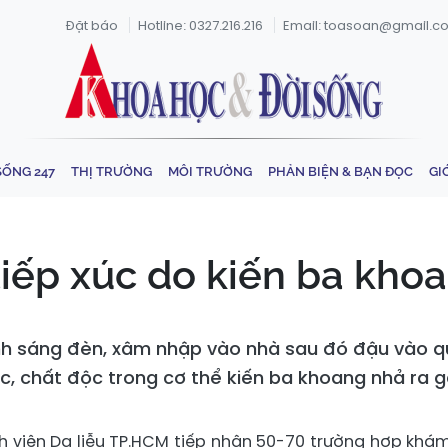
Đặt báo
Hotline: 0327.216.216
Email: toasoan@gmail.c
SỐNG 247
THỊ TRƯỜNG
MÔI TRƯỜNG
PHẢN BIỆN & BẠN ĐỌC
GI
tiếp xúc do kiến ba kho
ánh sáng đèn, xâm nhập vào nhà sau đó đậu vào q
xúc, chất độc trong cơ thể kiến ba khoang nhả ra g
h viện Da liễu TP.HCM tiếp nhận 50-70 trường hợp khá