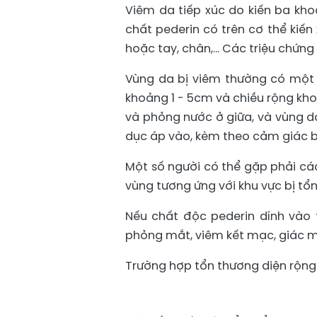
Viêm da tiếp xúc do kiến ba kh
chất pederin có trên cơ thể kiế
hoặc tay, chân,... Các triệu chứn
Vùng da bị viêm thường có một v
khoảng 1 - 5cm và chiều rộng kh
và phỏng nước ở giữa, và vùng d
dục áp vào, kèm theo cảm giác bỏ
Một số người có thể gặp phải các
vùng tương ứng với khu vực bị tổ
Nếu chất độc pederin dính vào 
phỏng mắt, viêm kết mạc, giác m
Trường hợp tổn thương diện rộng 