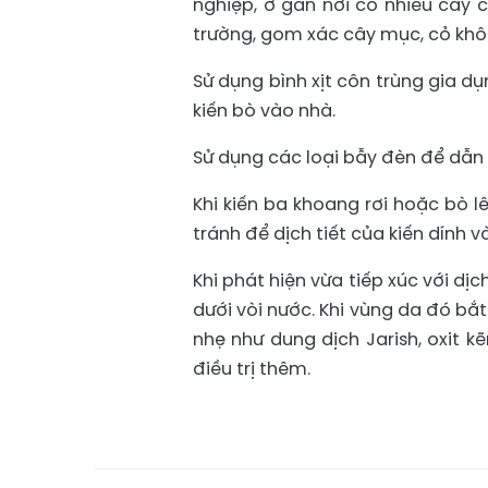
nghiệp, ở gần nơi có nhiều cây 
trường, gom xác cây mục, cỏ khô
Sử dụng bình xịt côn trùng gia d
kiến bò vào nhà.
Sử dụng các loại bẫy đèn để dẫn 
Khi kiến ba khoang rơi hoặc bò l
tránh để dịch tiết của kiến dính v
Khi phát hiện vừa tiếp xúc với dị
dưới vòi nước. Khi vùng da đó bắt
nhẹ như dung dịch Jarish, oxit k
điều trị thêm.