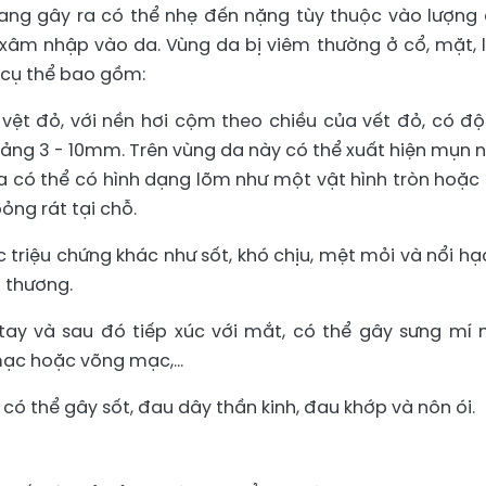
oang gây ra có thể nhẹ đến nặng tùy thuộc vào lượng
n xâm nhập vào da. Vùng da bị viêm thường ở cổ, mặt, 
g cụ thể bao gồm:
ệt đỏ, với nền hơi cộm theo chiều của vết đỏ, có độ
oảng 3 - 10mm. Trên vùng da này có thể xuất hiện mụn 
a có thể có hình dạng lõm như một vật hình tròn hoặc
ng rát tại chỗ.
 triệu chứng khác như sốt, khó chịu, mệt mỏi và nổi hạ
n thương.
tay và sau đó tiếp xúc với mắt, có thể gây sưng mí 
ạc hoặc võng mạc,...
có thể gây sốt, đau dây thần kinh, đau khớp và nôn ói.