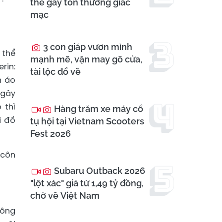
thể gây tổn thương giác
mạc
3 con giáp vươn mình
 thể
mạnh mẽ, vận may gõ cửa,
rin:
tài lộc đổ về
n áo
 gây
 thì
Hàng trăm xe máy cổ
i đồ
tụ hội tại Vietnam Scooters
Fest 2026
 côn
Subaru Outback 2026
"lột xác" giá từ 1,49 tỷ đồng,
chờ về Việt Nam
công