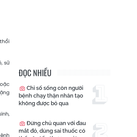
thổi
, sử
ĐỌC NHIỀU
hoặc
Chỉ số sống còn người
nặng
bệnh chạy thận nhân tạo
không được bỏ qua
inh,
Đừng chủ quan với đau
mắt đỏ, dùng sai thuốc có
bệnh