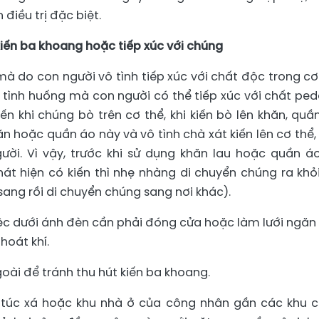
điều trị đặc biệt.
 kiến ba khoang hoặc tiếp xúc với chúng
à do con người vô tình tiếp xúc với chất độc trong cơ
 tình huống mà con người có thể tiếp xúc với chất pede
ến khi chúng bò trên cơ thể, khi kiến bò lên khăn, quầ
n hoặc quần áo này và vô tình chà xát kiến lên cơ thể,
ời. Vì vậy, trước khi sử dụng khăn lau hoặc quần áo
hát hiện có kiến thì nhẹ nhàng di chuyển chúng ra khỏ
sang rồi di chuyển chúng sang nơi khác).
việc dưới ánh đèn cần phải đóng cửa hoặc làm lưới ngăn
hoát khí.
oài để tránh thu hút kiến ba khoang.
ý túc xá hoặc khu nhà ở của công nhân gần các khu 