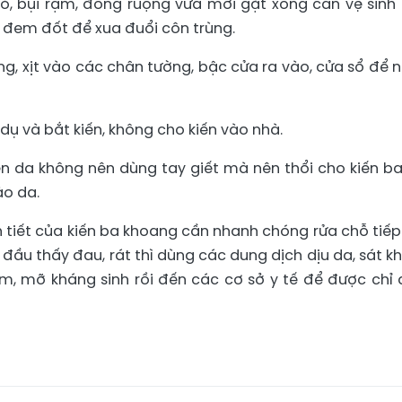
cỏ, bụi rậm, đồng ruộng vừa mới gặt xong cần vệ sinh
 đem đốt để xua đuổi côn trùng.
ụng, xịt vào các chân tường, bậc cửa ra vào, cửa sổ để 
dụ và bắt kiến, không cho kiến vào nhà.
ên da không nên dùng tay giết mà nên thổi cho kiến ba
ào da.
ch tiết của kiến ba khoang cần nhanh chóng rửa chỗ tiếp
 đầu thấy đau, rát thì dùng các dung dịch dịu da, sát k
ẽm, mỡ kháng sinh rồi đến các cơ sở y tế để được chỉ 