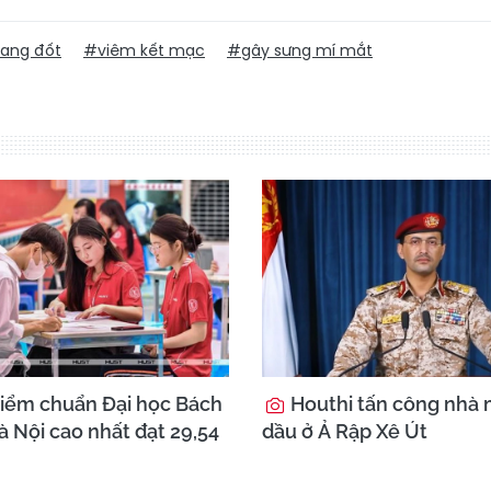
oang đốt
#viêm kết mạc
#gây sưng mí mắt
iểm chuẩn Đại học Bách
Houthi tấn công nhà 
 Nội cao nhất đạt 29,54
dầu ở Ả Rập Xê Út