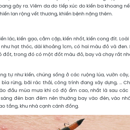
hoang gây ra. Viêm da do tiếp xúc do kiến ba khoang nế
hiến lan rộng vết thương, khiến bệnh nặng thêm.
ến lác, kiến gạo, cằm cặp, kiến nhốt, kiến cong đít. Loài
 như hạt thóc, dài khoảng 1cm, có hai màu đỏ và đen. 
ó đốt, trong đó có một đốt màu đỏ, bay và chạy rất nh
ng tự như kiến, chúng sống ở các ruộng lúa, vườn cây,
bìa rừng, bãi rác thải, công trình đang xây dựng, ... C
 vào đầu mùa mưa khi có độ ẩm cao, nhất là sau các
h sáng đèn ban đêm nên thường bay vào đèn, vào nhà
cao tầng, khu nhà cạnh cánh đồng.