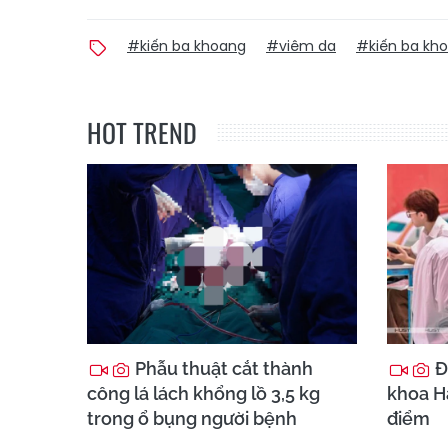
#kiến ba khoang
#viêm da
#kiến ba kh
HOT TREND
Phẫu thuật cắt thành
Đ
công lá lách khổng lồ 3,5 kg
khoa Hà
trong ổ bụng người bệnh
điểm