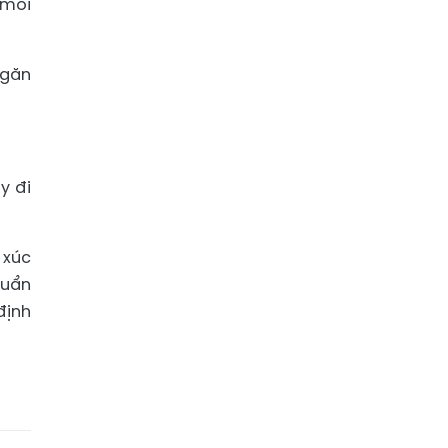
 môi
ngăn
y đi
 xúc
huẩn
định