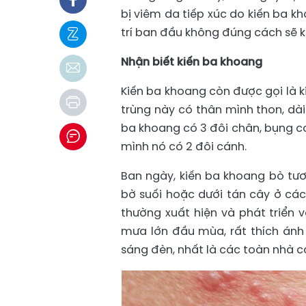
bị viêm da tiếp xúc do kiến ba k
trí ban đầu không đúng cách sẽ k
Nhận biết kiến ba khoang
Kiến ba khoang còn được gọi là ki
trùng này có thân mình thon, dài
ba khoang có 3 đôi chân, bụng c
mình nó có 2 đôi cánh.
Ban ngày, kiến ba khoang bò tươ
bờ suối hoặc dưới tán cây ở các 
thường xuất hiện và phát triển
mưa lớn đầu mùa, rất thích án
sáng đèn, nhất là các toàn nhà 