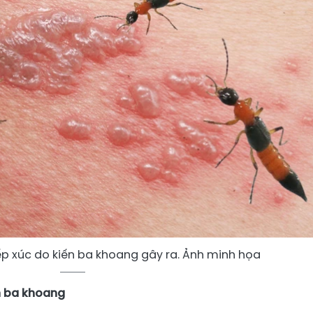
iếp xúc do kiến ba khoang gây ra. Ảnh minh họa
ến ba khoang