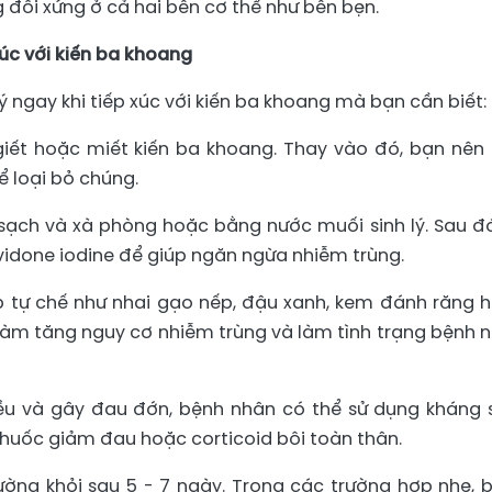
g đối xứng ở cả hai bên cơ thể như bên bẹn.
xúc với kiến ba khoang
ý ngay khi tiếp xúc với kiến ba khoang mà bạn cần biết:
giết hoặc miết kiến ba khoang. Thay vào đó, bạn nên 
 loại bỏ chúng.
sạch và xà phòng hoặc bằng nước muối sinh lý. Sau đó
vidone iodine để giúp ngăn ngừa nhiễm trùng.
p tự chế như nhai gạo nếp, đậu xanh, kem đánh răng 
hể làm tăng nguy cơ nhiễm trùng và làm tình trạng bệnh 
u và gây đau đớn, bệnh nhân có thể sử dụng kháng s
thuốc giảm đau hoặc corticoid bôi toàn thân.
ường khỏi sau 5 - 7 ngày. Trong các trường hợp nhẹ, 