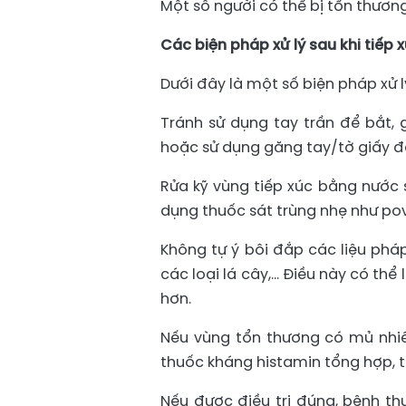
Một số người có thể bị tổn thươn
Các biện pháp xử lý sau khi tiếp 
Dưới đây là một số biện pháp xử l
Tránh sử dụng tay trần để bắt, 
hoặc sử dụng găng tay/tờ giấy để
Rửa kỹ vùng tiếp xúc bằng nước 
dụng thuốc sát trùng nhẹ như po
Không tự ý bôi đắp các liệu phá
các loại lá cây,... Điều này có t
hơn.
Nếu vùng tổn thương có mủ nhiề
thuốc kháng histamin tổng hợp, 
Nếu được điều trị đúng, bệnh th