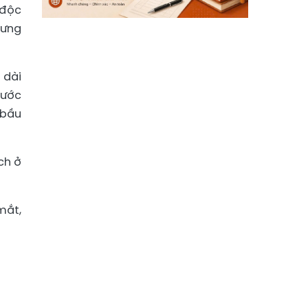
 độc
lưng
 dài
nước
 bầu
ch ở
mắt,