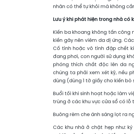
nhân có thể tự khỏi mà không cần 
Lưu ý khi phát hiện trong nhà có
Kiến ba khoang không tấn công m
kiến gây nên viêm da dị ứng. Các
Cố tình hoặc vô tình đập chết ki
đang phơi, con người sử dụng khă
phóng thích chất độc lên da ngư
chúng ta phải xem xét kỹ, nếu p
dùng (dùng 1 tờ giấy cho kiến bò 
Buổi tối khi sinh hoạt hoặc làm 
trùng ở các khu vực cửa sổ có lỗ t
Buông rèm che ánh sáng lọt ra ng
Các khu nhà ở chật hẹp như: k