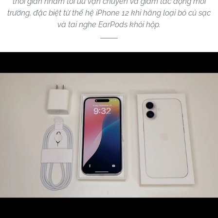
thời gian nhằm tối ưu vận chuyển và giảm tác động môi
trường, đặc biệt từ thế hệ iPhone 12 khi hãng loại bỏ củ sạc
và tai nghe EarPods khỏi hộp.