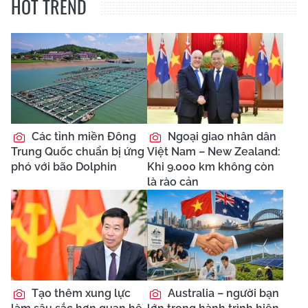
HOT TREND
Các tỉnh miền Đông
Ngoại giao nhân dân
Trung Quốc chuẩn bị ứng
Việt Nam – New Zealand:
phó với bão Dolphin
Khi 9.000 km không còn
là rào cản
Tạo thêm xung lực
Australia – người bạn