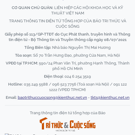
CƠ QUAN CHỦ QUẢN:
LIÊN HIỆP CÁC HỘI KHOA HỌC VÀ KỸ
THUẬT VIỆT NAM
TRANG THÔNG TIN ĐIỆN TỬ TỔNG HỢP CỦA BÁO TRI THỨC VÀ
CUỘC SỐNG
Giấy phép số 113/GP-TTĐT do Cục Phát thanh, truyền hình và Thông
tin điện tử - Bộ Thông tin và Truyền thông cấp ngày 08/07/2021
Tổng Biên tập:
Nhà báo Nguyễn Thị Mai Hương
Tòa soạn:
Số 70 Trần Hưng Đạo, phường Cửa Nam, Hà Nội
VPĐD tại TP.HCM:
590/24 Phan Văn Trị, phường Hạnh Thông, Thành
phố Hồ Chí Minh
Điện thoại:
024 6 254 3519
Hotline:
035 249 5588 / 096 523 7756 (Toà soạn Hà Nội) / 091 122
1222 (VPĐD TPHCM)
Email:
baotrithuccuocsong@kienthuc.net.vn
-
tkts@kienthuc.net.vn
Trang thông tin điện tử tổng hợp của Báo