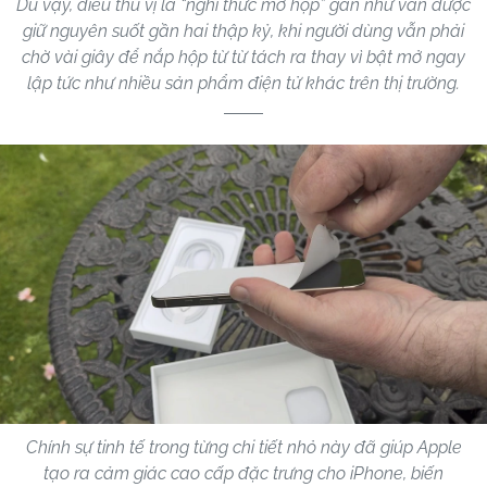
Dù vậy, điều thú vị là “nghi thức mở hộp” gần như vẫn được
giữ nguyên suốt gần hai thập kỷ, khi người dùng vẫn phải
chờ vài giây để nắp hộp từ từ tách ra thay vì bật mở ngay
lập tức như nhiều sản phẩm điện tử khác trên thị trường.
Chính sự tinh tế trong từng chi tiết nhỏ này đã giúp Apple
tạo ra cảm giác cao cấp đặc trưng cho iPhone, biến