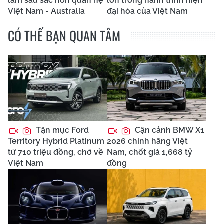
làm sâu sắc hơn quan hệ
lớn trong hành trình hiện
Việt Nam - Australia
đại hóa của Việt Nam
CÓ THỂ BẠN QUAN TÂM
Tận mục Ford
Cận cảnh BMW X1
Territory Hybrid Platinum
2026 chính hãng Việt
từ 710 triệu đồng, chờ về
Nam, chốt giá 1,668 tỷ
Việt Nam
đồng