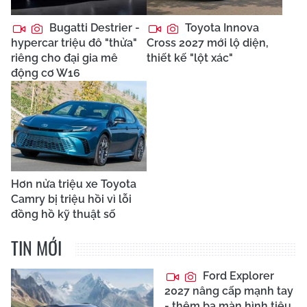
Bugatti Destrier -
Toyota Innova
hypercar triệu đô "thửa"
Cross 2027 mới lộ diện,
riêng cho đại gia mê
thiết kế "lột xác"
động cơ W16
Hơn nửa triệu xe Toyota
Camry bị triệu hồi vì lỗi
đồng hồ kỹ thuật số
TIN MỚI
Ford Explorer
2027 nâng cấp mạnh tay
- thêm ba màn hình tiêu