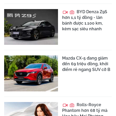
BYD Denza Z9S
hơn 1,1 tỷ đồng - lăn
bánh được 1.100 km,
kèm sạc siêu nhanh
Mazda CX-5 đang giảm
đến 69 triệu đồng, khởi
điểm rẻ ngang SUV cỡ B
Rolls-Royce
Phantom hơn 68 tỷ mà