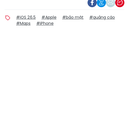
#iOS 26.5
#Apple
#bảo mật
#quảng cáo
#Maps
#iPhone