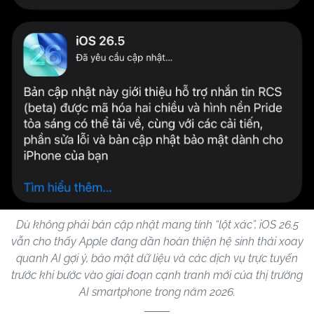
Dù không phải bản cập nhật mang tính “lột xác”, iOS 26.5
vẫn cho thấy Apple đang dần hoàn thiện hệ sinh thái xoay
quanh AI gợi ý, bảo mật dữ liệu và các dịch vụ trực tuyến
trước khi bước vào giai đoạn cạnh tranh mới của thị trường
AI smartphone trong năm 2026.