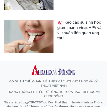
Kẹo cao su sinh học
giảm mạnh virus HPV và
vi khuẩn liên quan ung
thư
CƠ QUAN CHỦ QUẢN:
LIÊN HIỆP CÁC HỘI KHOA HỌC VÀ KỸ
THUẬT VIỆT NAM
TRANG THÔNG TIN ĐIỆN TỬ TỔNG HỢP CỦA BÁO TRI THỨC VÀ
CUỘC SỐNG
Giấy phép số 113/GP-TTĐT do Cục Phát thanh, truyền hình và Thông
tin điện tử - Bộ Thông tin và Truyền thông cấp ngày 08/07/2021