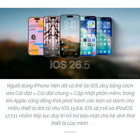
Người dùng iPhone hiện đã có thể tải iOS 26.5 bằng cách
vào Cài đặt > Cài đặt chung > Cập nhật phần mềm, trong
khi Apple cũng đồng thời phát hành các bản vá dành cho
nhiều thiết bị đời cũ như iOS 15.8.8, iOS 16.7.16 và iPadOS
17.7.11 nhằm tiếp tục duy trì hỗ trợ bảo mật cho hệ sinh thái
thiết bị của mình.