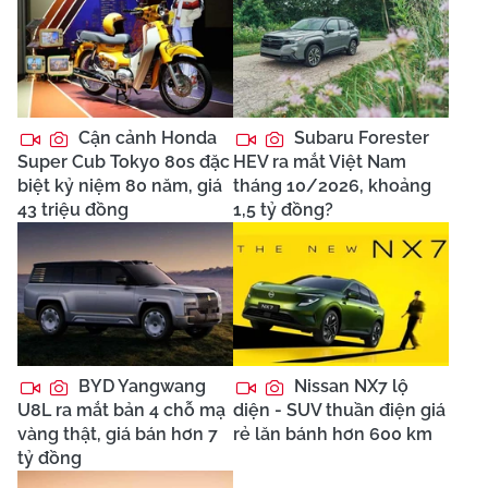
Cận cảnh Honda
Subaru Forester
Super Cub Tokyo 80s đặc
HEV ra mắt Việt Nam
biệt kỷ niệm 80 năm, giá
tháng 10/2026, khoảng
43 triệu đồng
1,5 tỷ đồng?
BYD Yangwang
Nissan NX7 lộ
U8L ra mắt bản 4 chỗ mạ
diện - SUV thuần điện giá
vàng thật, giá bán hơn 7
rẻ lăn bánh hơn 600 km
tỷ đồng