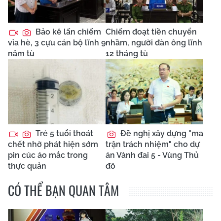
Bảo kê lấn chiếm
Chiếm đoạt tiền chuyển
vỉa hè, 3 cựu cán bộ lĩnh 9
nhầm, người đàn ông lĩnh
năm tù
12 tháng tù
Trẻ 5 tuổi thoát
Đề nghị xây dựng "ma
chết nhờ phát hiện sớm
trận trách nhiệm" cho dự
pin cúc áo mắc trong
án Vành đai 5 - Vùng Thủ
thực quản
đô
CÓ THỂ BẠN QUAN TÂM