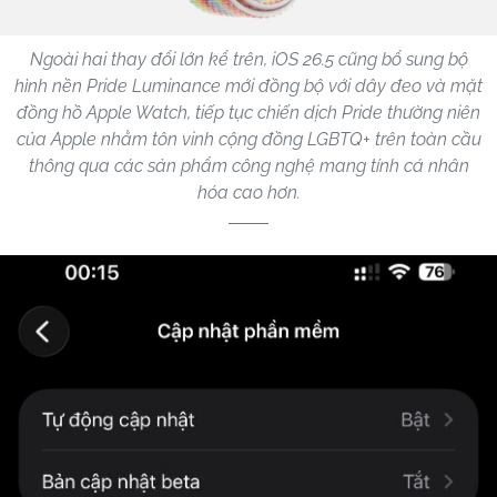
Ngoài hai thay đổi lớn kể trên, iOS 26.5 cũng bổ sung bộ
hình nền Pride Luminance mới đồng bộ với dây đeo và mặt
đồng hồ Apple Watch, tiếp tục chiến dịch Pride thường niên
của Apple nhằm tôn vinh cộng đồng LGBTQ+ trên toàn cầu
thông qua các sản phẩm công nghệ mang tính cá nhân
hóa cao hơn.