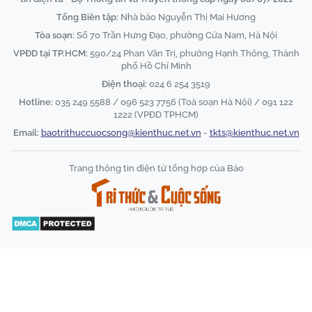
Tổng Biên tập:
Nhà báo Nguyễn Thị Mai Hương
Tòa soạn:
Số 70 Trần Hưng Đạo, phường Cửa Nam, Hà Nội
VPĐD tại TP.HCM:
590/24 Phan Văn Trị, phường Hạnh Thông, Thành
phố Hồ Chí Minh
Điện thoại:
024 6 254 3519
Hotline:
035 249 5588 / 096 523 7756 (Toà soạn Hà Nội) / 091 122
1222 (VPĐD TPHCM)
Email:
baotrithuccuocsong@kienthuc.net.vn
-
tkts@kienthuc.net.vn
Trang thông tin điện tử tổng hợp của Báo