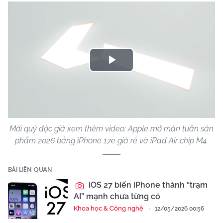
Play
Video
Mời quý độc giả xem thêm video: Apple mở màn tuần sản
phẩm 2026 bằng iPhone 17e giá rẻ và iPad Air chip M4.
BÀI LIÊN QUAN
iOS 27 biến iPhone thành “trạm
AI” mạnh chưa từng có
Khoa học & Công nghệ
12/05/2026 00:56