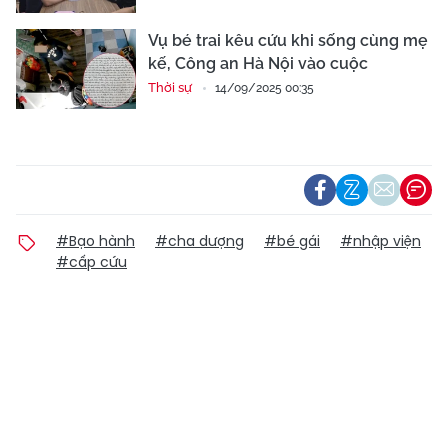
Vụ bé trai kêu cứu khi sống cùng mẹ
kế, Công an Hà Nội vào cuộc
Thời sự
14/09/2025 00:35
#Bạo hành
#cha dượng
#bé gái
#nhập viện
#cấp cứu