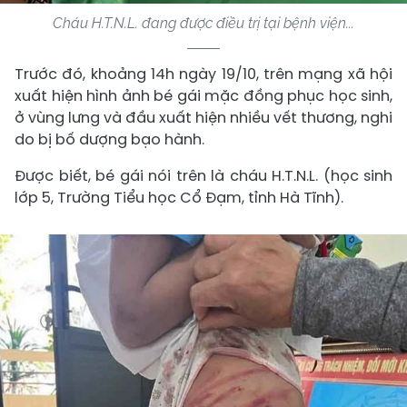
Cháu H.T.N.L. đang được điều trị tại bệnh viện...
Trước đó, khoảng 14h ngày 19/10, trên mạng xã hội
xuất hiện hình ảnh bé gái mặc đồng phục học sinh,
ở vùng lưng và đầu xuất hiện nhiều vết thương, nghi
do bị bố dượng bạo hành.
Được biết, bé gái nói trên là cháu H.T.N.L. (học sinh
lớp 5, Trường Tiểu học Cổ Đạm, tỉnh Hà Tĩnh).