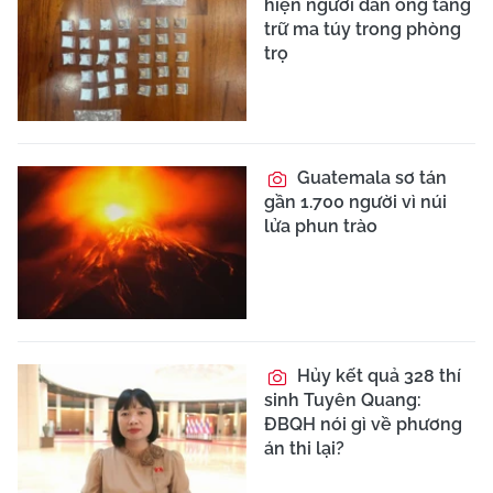
hiện người đàn ông tàng
trữ ma túy trong phòng
trọ
Guatemala sơ tán
gần 1.700 người vì núi
lửa phun trào
Hủy kết quả 328 thí
sinh Tuyên Quang:
ĐBQH nói gì về phương
án thi lại?