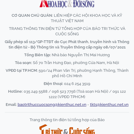
CƠ QUAN CHỦ QUẢN:
LIÊN HIỆP CÁC HỘI KHOA HỌC VÀ KỸ
THUẬT VIỆT NAM
TRANG THÔNG TIN ĐIỆN TỬ TỔNG HỢP CỦA BÁO TRI THỨC VÀ
CUỘC SỐNG
Giấy phép số 113/GP-TTĐT do Cục Phát thanh, truyền hình và Thông
tin điện tử - Bộ Thông tin và Truyền thông cấp ngày 08/07/2021
Tổng Biên tập:
Nhà báo Nguyễn Thị Mai Hương
Tòa soạn:
Số 70 Trần Hưng Đạo, phường Cửa Nam, Hà Nội
VPĐD tại TP.HCM:
590/24 Phan Văn Trị, phường Hạnh Thông, Thành
phố Hồ Chí Minh
Điện thoại:
024 6 254 3519
Hotline:
035 249 5588 / 096 523 7756 (Toà soạn Hà Nội) / 091 122
1222 (VPĐD TPHCM)
Email:
baotrithuccuocsong@kienthuc.net.vn
-
tkts@kienthuc.net.vn
Trang thông tin điện tử tổng hợp của Báo