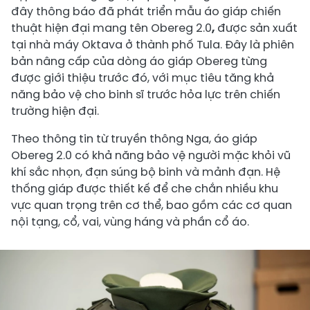
đây thông báo đã phát triển mẫu áo giáp chiến
thuật hiện đại mang tên Obereg 2.0
,
được sản xuất
tại nhà máy Oktava ở thành phố Tula. Đây là phiên
bản nâng cấp của dòng áo giáp Obereg từng
được giới thiệu trước đó, với mục tiêu tăng khả
năng bảo vệ cho binh sĩ trước hỏa lực trên chiến
trường hiện đại.
Theo thông tin từ truyền thông Nga, áo giáp
Obereg 2.0 có khả năng bảo vệ người mặc khỏi vũ
khí sắc nhọn, đạn súng bộ binh và mảnh đạn. Hệ
thống giáp được thiết kế để che chắn nhiều khu
vực quan trọng trên cơ thể, bao gồm các cơ quan
nội tạng, cổ, vai, vùng háng và phần cổ áo.