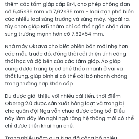
thêm các tấm giáp cấp Br4, cho phép chống đạn
cỡ 5,45×39 mm và 7,62×39 mm - loại đạn phổ biến
của nhiều loại súng trường và súng máy. Ngoài ra,
tùy chọn giáp Br5 thậm chí có thể ngăn chặn đạn
súng trường mạnh hơn cỡ 7,62×54 mm.
Nhà máy Oktava cho biết phiên bản mới nhẹ hơn
các mẫu trước đó, đồng thời cải thiện tính công
thái học và độ bền của các tấm giáp. Áo giáp
cũng được trang bị cơ chế tháo nhanh ở vai và
thắt lưng, giúp binh sĩ có thể cởi bỏ nhanh chóng
trong trường hợp khẩn cấp.
Dù được giới thiệu với nhiều cải tiến, thời điểm
Obereg 2.0 được sản xuất hàng loạt và trang bị
cho quân đội Nga vẫn chưa được công bố. Điều
này làm dấy lên nghi ngờ rằng hệ thống mới có thể
chỉ được triển khai hạn chế.
Trong nhiều năm qua, Nga đã công bố nhiều