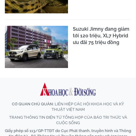
Suzuki Jimny đang giảm
tới 120 triệu, XL7 Hybrid
ưu đãi 75 triệu đồng
CƠ QUAN CHỦ QUẢN:
LIÊN HIỆP CÁC HỘI KHOA HỌC VÀ KỸ
THUẬT VIỆT NAM
TRANG THÔNG TIN ĐIỆN TỬ TỔNG HỢP CỦA BÁO TRI THỨC VÀ
CUỘC SỐNG
Giấy phép số 113/GP-TTĐT do Cục Phát thanh, truyền hình và Thông