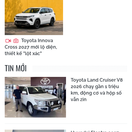
Toyota Innova
Cross 2027 mới lộ diện,
thiết kế "lột xác"
TIN MỚI
Toyota Land Cruiser V8
2026 chạy gần 1 triệu
km, động cơ và hộp số
vẫn zin