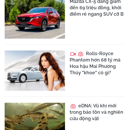
Mazda CX-5 đang giảm
đến 69 triệu đồng, khởi
điểm rẻ ngang SUV cỡ B
Rolls-Royce
Phantom hơn 68 tỷ mà
Hoa hậu Mai Phương
Thúy "khoe" có gì?
eDNA: Vũ khí mới
trong bảo tồn và nghiên
cứu động vật