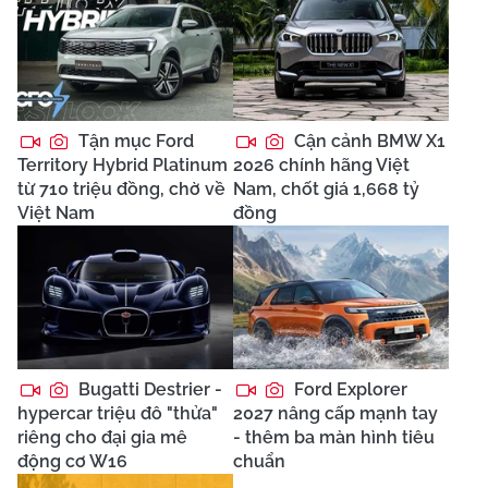
Tận mục Ford
Cận cảnh BMW X1
Territory Hybrid Platinum
2026 chính hãng Việt
từ 710 triệu đồng, chờ về
Nam, chốt giá 1,668 tỷ
Việt Nam
đồng
Bugatti Destrier -
Ford Explorer
hypercar triệu đô "thửa"
2027 nâng cấp mạnh tay
riêng cho đại gia mê
- thêm ba màn hình tiêu
động cơ W16
chuẩn