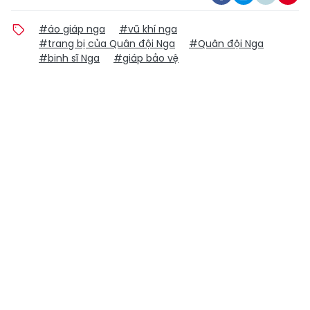
#áo giáp nga
#vũ khí nga
#trang bị của Quân đội Nga
#Quân đội Nga
#binh sĩ Nga
#giáp bảo vệ