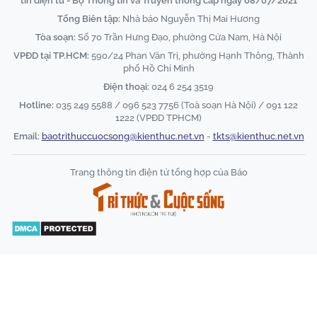
tin điện tử - Bộ Thông tin và Truyền thông cấp ngày 08/07/2021
Tổng Biên tập:
Nhà báo Nguyễn Thị Mai Hương
Tòa soạn:
Số 70 Trần Hưng Đạo, phường Cửa Nam, Hà Nội
VPĐD tại TP.HCM:
590/24 Phan Văn Trị, phường Hạnh Thông, Thành
phố Hồ Chí Minh
Điện thoại:
024 6 254 3519
Hotline:
035 249 5588 / 096 523 7756 (Toà soạn Hà Nội) / 091 122
1222 (VPĐD TPHCM)
Email:
baotrithuccuocsong@kienthuc.net.vn
-
tkts@kienthuc.net.vn
Trang thông tin điện tử tổng hợp của Báo