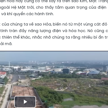
iện hóa này cũng có thể xảy ra trên sao Kim, Mặt Trăn
ngoài Hệ Mặt trời, cho thấy tầm quan trọng của điện
 và khí quyển các hành tinh.
t của chúng ta về sao Hỏa, biến nó từ một vùng cát đỏ
tinh tràn đầy năng lượng điện và hóa học. Nó cũng 
hiên thể khác, nhắc nhở chúng ta rằng nhiều bí ẩn t
iải mã.
Play