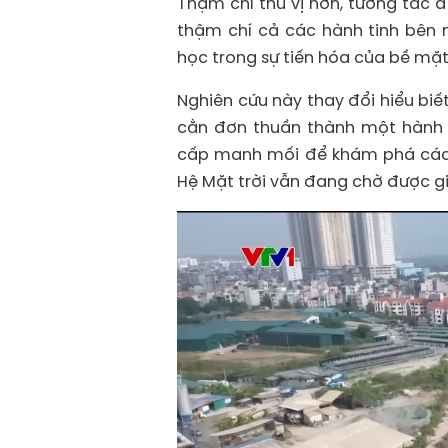
Thậm chí thú vị hơn, tương tác đ
thậm chí cả các hành tinh bên 
học trong sự tiến hóa của bề mặt
Nghiên cứu này thay đổi hiểu biế
cằn đơn thuần thành một hành 
cấp manh mối để khám phá các t
Hệ Mặt trời vẫn đang chờ được g