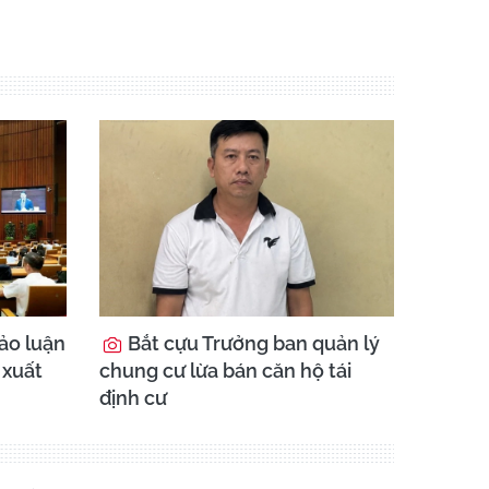
ảo luận
Bắt cựu Trưởng ban quản lý
 xuất
chung cư lừa bán căn hộ tái
định cư