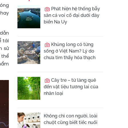
hóng
Phát hiện hệ thống bẫy
thay
săn cá voi cổ đại dưới đáy
biển Na Uy
 dẫn
 tái
Khủng long có từng
h sử
sống ở Việt Nam? Lý do
 thể
chưa tìm thấy hóa thạch
phẩm
Cây tre – từ làng quê
đến vật liệu tương lai của
nhân loại
Không chỉ con người, loài
chuột cũng biết tiếc nuối