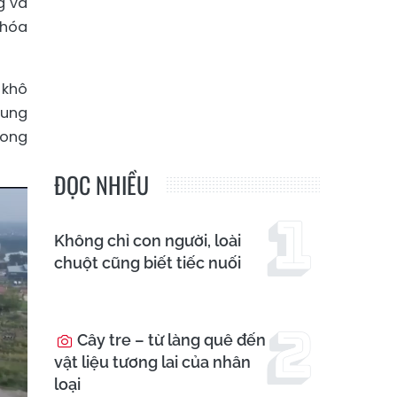
g và
 hóa
 khô
cung
rong
ĐỌC NHIỀU
Không chỉ con người, loài
chuột cũng biết tiếc nuối
Cây tre – từ làng quê đến
vật liệu tương lai của nhân
loại