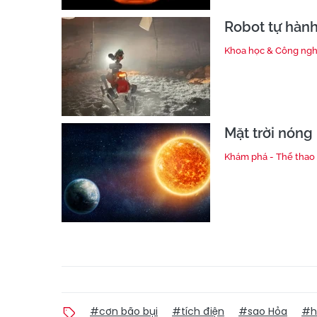
Robot tự hành
Khoa học & Công ng
Mặt trời nóng 
Khám phá - Thể thao
#cơn bão bụi
#tích điện
#sao Hỏa
#h