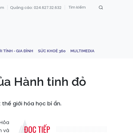
om
Quảng cáo: 024.627.32.632
ỚI TÍNH - GIA ĐÌNH
SỨC KHOẺ 360
MULTIMEDIA
ủa Hành tinh đỏ
thế giới hóa học bí ẩn.
 Hỏa
ĐỌC TIẾP
n và