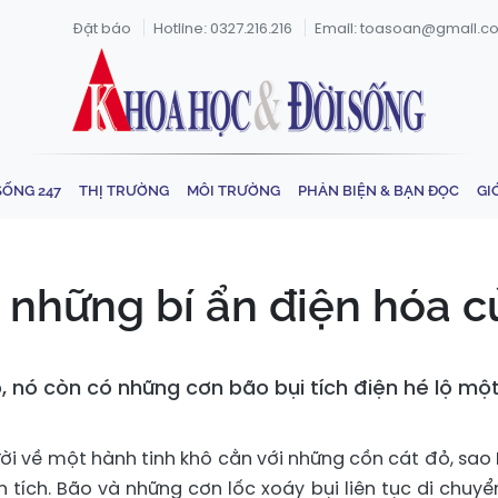
Đặt báo
Hotline: 0327.216.216
Email: toasoan@gmail.c
SỐNG 247
THỊ TRƯỜNG
MÔI TRƯỜNG
PHẢN BIỆN & BẠN ĐỌC
GI
 những bí ẩn điện hóa c
nó còn có những cơn bão bụi tích điện hé lộ một 
ời về một hành tinh khô cằn với những cồn cát đỏ, sao
 tích. Bão và những cơn lốc xoáy bụi liên tục di chuyể