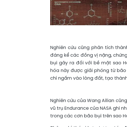
Nghiên cứu cũng phân tích thành
đáng kể các đồng vị nặng, chứng
bụi gây ra đối với bề mặt sao 
hóa này được giải phóng từ bão 
chí ngấm vào lòng đất, tạo thàn
Nghiên cứu của Wang Ailian cũng 
vũ trụ Endurance của NASA ghi nhậ
trong các cơn bão bụi trên sao H