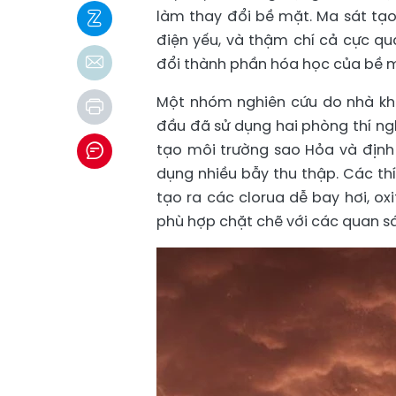
làm thay đổi bề mặt. Ma sát tạo 
điện yếu, và thậm chí cả cực q
đổi thành phần hóa học của bề m
Một nhóm nghiên cứu do nhà kh
đầu đã sử dụng hai phòng thí ng
tạo môi trường sao Hỏa và địn
dụng nhiều bẫy thu thập. Các th
tạo ra các clorua dễ bay hơi, o
phù hợp chặt chẽ với các quan sá