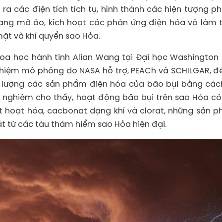
ra các điện tích tích tụ, hình thành các hiện tượng p
uang mờ ảo, kích hoạt các phản ứng điện hóa và làm 
ặt và khí quyển sao Hỏa.
oa học hành tinh Alian Wang tại Đại học Washington
hiệm mô phỏng do NASA hỗ trợ, PEACh và SCHILGAR, để
h lượng các sản phẩm điện hóa của bão bụi bằng các
í nghiệm cho thấy, hoạt động bão bụi trên sao Hỏa có
xit hoạt hóa, cacbonat dạng khí và clorat, những sản 
t từ các tàu thám hiểm sao Hỏa hiện đại.