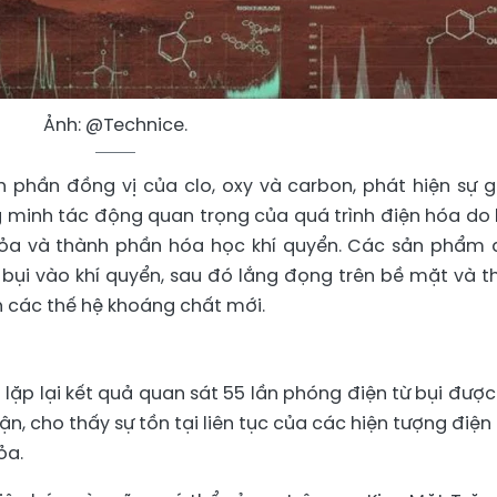
Ảnh: @Technice.
 phần đồng vị của clo, oxy và carbon, phát hiện sự 
 minh tác động quan trọng của quá trình điện hóa do
Hỏa và thành phần hóa học khí quyển. Các sản phẩm 
bụi vào khí quyển, sau đó lắng đọng trên bề mặt và 
h các thế hệ khoáng chất mới.
lặp lại kết quả quan sát 55 lần phóng điện từ bụi được
n, cho thấy sự tồn tại liên tục của các hiện tượng điện
ỏa.