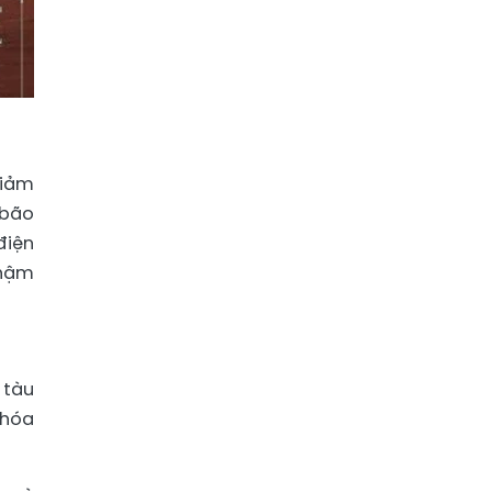
giảm
 bão
điện
thậm
 tàu
 hóa