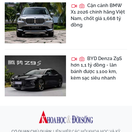
Cận cảnh BMW
X1 2026 chính hãng Việt
Nam, chốt giá 1,668 tỷ
đồng
BYD Denza Z9S
hơn 1,1 tỷ đồng - lăn
bánh được 1.100 km,
kèm sạc siêu nhanh
CƠ QUAN CHỦ QUẢN:
LIÊN HIỆP CÁC HỘI KHOA HỌC VÀ KỸ