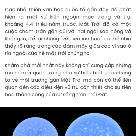
Các nhà thiên văn học quốc tế gần đây đã phát
hiện ra một sự kiện ngoạn mục trong vũ trụ:
khoảng 4,4 triệu năm trước, Mặt Trời đã có một
cuộc chạm trán gần gũi với hai ngôi sao nóng và
khổng lồ, để lại những "vết sẹo ion hóa" có thể nhìn
thấy rõ ràng trong các đám mây giữa các vì sao ở
rìa ngoài của hệ mặt trời chúng ta.
Khám phá mới nhất này không chỉ cung cấp những
manh mối quan trọng cho sự hiểu biết của chúng
ta về môi trường gần Mặt Trời mà còn có thể liên
quan đến các điều kiện vũ trụ cần thiết cho sự tiến
hóa thành công của sự sống trên Trái Đất.