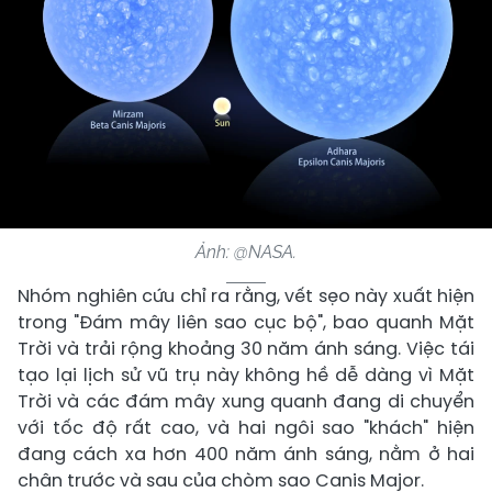
Ảnh: @NASA.
Nhóm nghiên cứu chỉ ra rằng, vết sẹo này xuất hiện
trong "Đám mây liên sao cục bộ", bao quanh Mặt
Trời và trải rộng khoảng 30 năm ánh sáng. Việc tái
tạo lại lịch sử vũ trụ này không hề dễ dàng vì Mặt
Trời và các đám mây xung quanh đang di chuyển
với tốc độ rất cao, và hai ngôi sao "khách" hiện
đang cách xa hơn 400 năm ánh sáng, nằm ở hai
chân trước và sau của chòm sao Canis Major.