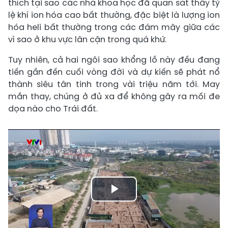
thích tại sao các nhà khoa học đã quan sát thấy tỷ
lệ khí ion hóa cao bất thường, đặc biệt là lượng ion
hóa heli bất thường trong các đám mây giữa các
vì sao ở khu vực lân cận trong quá khứ.
Tuy nhiên, cả hai ngôi sao khổng lồ này đều đang
tiến gần đến cuối vòng đời và dự kiến ​​sẽ phát nổ
thành siêu tân tinh trong vài triệu năm tới. May
mắn thay, chúng ở đủ xa để không gây ra mối đe
dọa nào cho Trái đất.
Play
Video