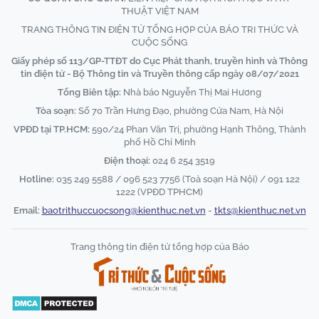
THUẬT VIỆT NAM
TRANG THÔNG TIN ĐIỆN TỬ TỔNG HỢP CỦA BÁO TRI THỨC VÀ
CUỘC SỐNG
Giấy phép số 113/GP-TTĐT do Cục Phát thanh, truyền hình và Thông
tin điện tử - Bộ Thông tin và Truyền thông cấp ngày 08/07/2021
Tổng Biên tập:
Nhà báo Nguyễn Thị Mai Hương
Tòa soạn:
Số 70 Trần Hưng Đạo, phường Cửa Nam, Hà Nội
VPĐD tại TP.HCM:
590/24 Phan Văn Trị, phường Hạnh Thông, Thành
phố Hồ Chí Minh
Điện thoại:
024 6 254 3519
Hotline:
035 249 5588 / 096 523 7756 (Toà soạn Hà Nội) / 091 122
1222 (VPĐD TPHCM)
Email:
baotrithuccuocsong@kienthuc.net.vn
-
tkts@kienthuc.net.vn
Trang thông tin điện tử tổng hợp của Báo