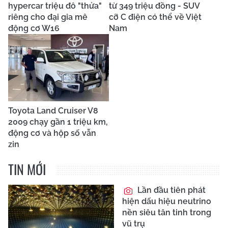
hypercar triệu đô "thửa"
từ 349 triệu đồng - SUV
riêng cho đại gia mê
cỡ C điện có thể về Việt
động cơ W16
Nam
Toyota Land Cruiser V8
2009 chạy gần 1 triệu km,
động cơ và hộp số vẫn
zin
TIN MỚI
Lần đầu tiên phát
hiện dấu hiệu neutrino
nền siêu tân tinh trong
vũ trụ