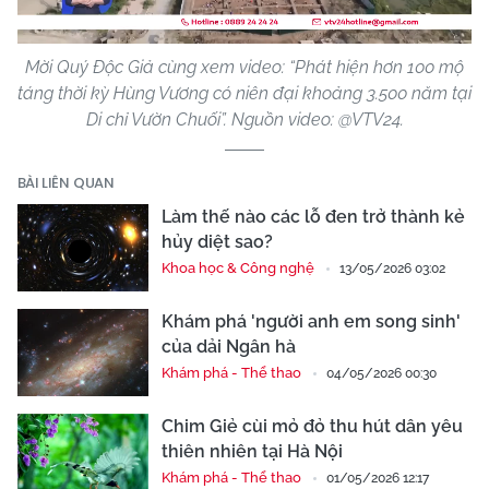
Mời Quý Độc Giả cùng xem video: “Phát hiện hơn 100 mộ
táng thời kỳ Hùng Vương có niên đại khoảng 3.500 năm tại
Di chỉ Vườn Chuối”. Nguồn video: @VTV24.
BÀI LIÊN QUAN
Làm thế nào các lỗ đen trở thành kẻ
hủy diệt sao?
Khoa học & Công nghệ
13/05/2026 03:02
Khám phá 'người anh em song sinh'
của dải Ngân hà
Khám phá - Thể thao
04/05/2026 00:30
Chim Giẻ cùi mỏ đỏ thu hút dân yêu
thiên nhiên tại Hà Nội
Khám phá - Thể thao
01/05/2026 12:17