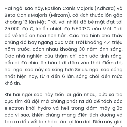
Hai ngôi sao này, Epsilon Canis Majoris (Adhara) và
Beta Canis Majoris (Mirzam), có kích thước lớn gấp
khoảng 13 lần Mặt Trời, với nhiệt độ bề mặt đạt tới
25.000 độ C, khiến nhiệt độ 5.500°C của Mặt Trời
có vẻ khá ôn hòa hơn hẳn. Các mô hình cho thấy
chúng đã bay ngang qua Mặt Trời khoảng 4,4 triệu
năm trước, cách nhau khoảng 30 năm ánh sáng.
Các nhà nghiên cứu thậm chí còn ước tính rằng,
nếu ai đó nhìn lên bầu trời đêm vào thời điểm đó,
hai ngôi sao này sẽ sáng hơn Sirius, ngôi sao sáng
nhất hiện nay, từ 4 đến 6 lần, sáng chói đến mức
khó tin.
Khi hai ngôi sao này tiến lại gần nhau, bức xạ tia
cực tím dữ dội mà chúng phát ra đủ để tách các
electron khỏi hydro và heli trong đám mây giữa
các vì sao, khiến chúng mang điện tích dương và
tạo ra dấu vết ion hóa tồn tại lâu dài. Điều này giải