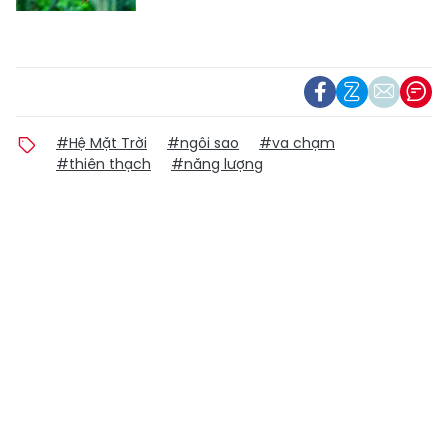
#Hệ Mặt Trời
#ngôi sao
#va chạm
#thiên thạch
#năng lượng