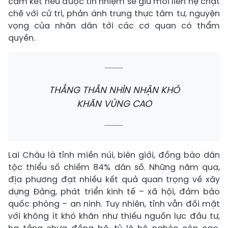
cam kết nếu được tín nhiệm sẽ giữ mối liên hệ chặt
chẽ với cử tri, phản ánh trung thực tâm tư, nguyện
vọng của nhân dân tới các cơ quan có thẩm
quyền.
THẲNG THẮN NHÌN NHẬN KHÓ
KHĂN VÙNG CAO
Lai Châu là tỉnh miền núi, biên giới, đồng bào dân
tộc thiểu số chiếm 84% dân số. Những năm qua,
địa phương đạt nhiều kết quả quan trọng về xây
dựng Đảng, phát triển kinh tế – xã hội, đảm bảo
quốc phòng – an ninh. Tuy nhiên, tỉnh vẫn đối mặt
với không ít khó khăn như thiếu nguồn lực đầu tư,