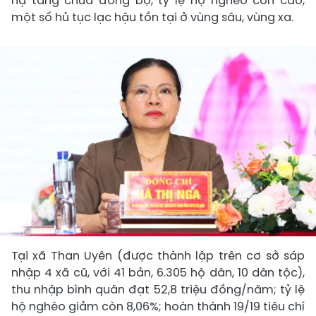
hạ tầng chưa đồng bộ, tỷ lệ hộ nghèo còn cao,
một số hủ tục lạc hậu tồn tại ở vùng sâu, vùng xa.
Tại xã Than Uyên (được thành lập trên cơ sở sáp
nhập 4 xã cũ, với 41 bản, 6.305 hộ dân, 10 dân tộc),
thu nhập bình quân đạt 52,8 triệu đồng/năm; tỷ lệ
hộ nghèo giảm còn 8,06%; hoàn thành 19/19 tiêu chí