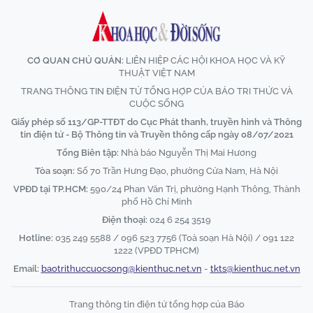
CƠ QUAN CHỦ QUẢN:
LIÊN HIỆP CÁC HỘI KHOA HỌC VÀ KỸ
THUẬT VIỆT NAM
TRANG THÔNG TIN ĐIỆN TỬ TỔNG HỢP CỦA BÁO TRI THỨC VÀ
CUỘC SỐNG
Giấy phép số 113/GP-TTĐT do Cục Phát thanh, truyền hình và Thông
tin điện tử - Bộ Thông tin và Truyền thông cấp ngày 08/07/2021
Tổng Biên tập:
Nhà báo Nguyễn Thị Mai Hương
Tòa soạn:
Số 70 Trần Hưng Đạo, phường Cửa Nam, Hà Nội
VPĐD tại TP.HCM:
590/24 Phan Văn Trị, phường Hạnh Thông, Thành
phố Hồ Chí Minh
Điện thoại:
024 6 254 3519
Hotline:
035 249 5588 / 096 523 7756 (Toà soạn Hà Nội) / 091 122
1222 (VPĐD TPHCM)
Email:
baotrithuccuocsong@kienthuc.net.vn
-
tkts@kienthuc.net.vn
Trang thông tin điện tử tổng hợp của Báo