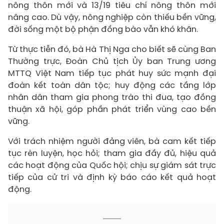
nông thôn mới và 13/19 tiêu chí nông thôn mới
nâng cao. Dù vậy, nông nghiệp còn thiếu bền vững,
đời sống một bộ phận đồng bào vẫn khó khăn.
Từ thực tiễn đó, bà Hà Thị Nga cho biết sẽ cùng Ban
Thường trực, Đoàn Chủ tịch Ủy ban Trung ương
MTTQ Việt Nam tiếp tục phát huy sức mạnh đại
đoàn kết toàn dân tộc; huy động các tầng lớp
nhân dân tham gia phong trào thi đua, tạo đồng
thuận xã hội, góp phần phát triển vùng cao bền
vững.
Với trách nhiệm người đảng viên, bà cam kết tiếp
tục rèn luyện, học hỏi; tham gia đầy đủ, hiệu quả
các hoạt động của Quốc hội; chịu sự giám sát trực
tiếp của cử tri và định kỳ báo cáo kết quả hoạt
động.