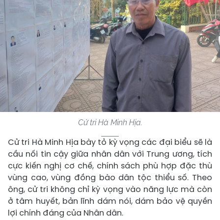
Cử tri Hà Minh Hịa.
Cử tri Hà Minh Hịa bày tỏ kỳ vọng các đại biểu sẽ là
cầu nối tin cậy giữa nhân dân với Trung ương, tích
cực kiến nghị cơ chế, chính sách phù hợp đặc thù
vùng cao, vùng đồng bào dân tộc thiểu số. Theo
ông, cử tri không chỉ kỳ vọng vào năng lực mà còn
ở tâm huyết, bản lĩnh dám nói, dám bảo vệ quyền
lợi chính đáng của Nhân dân.