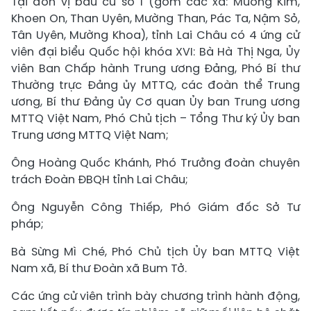
Tại đơn vị bầu cử số 1 (gồm các xã: Mường Kim,
Khoen On, Than Uyên, Mường Than, Pác Ta, Nậm Sỏ,
Tân Uyên, Mường Khoa), tỉnh Lai Châu có 4 ứng cử
viên đại biểu Quốc hội khóa XVI: Bà Hà Thị Nga, Ủy
viên Ban Chấp hành Trung ương Đảng, Phó Bí thư
Thường trực Đảng ủy MTTQ, các đoàn thể Trung
ương, Bí thư Đảng ủy Cơ quan Ủy ban Trung ương
MTTQ Việt Nam, Phó Chủ tịch – Tổng Thư ký Ủy ban
Trung ương MTTQ Việt Nam;
Ông Hoàng Quốc Khánh, Phó Trưởng đoàn chuyên
trách Đoàn ĐBQH tỉnh Lai Châu;
Ông Nguyễn Công Thiếp, Phó Giám đốc Sở Tư
pháp;
Bà Sừng Mì Ché, Phó Chủ tịch Ủy ban MTTQ Việt
Nam xã, Bí thư Đoàn xã Bum Tở.
Các ứng cử viên trình bày chương trình hành động,