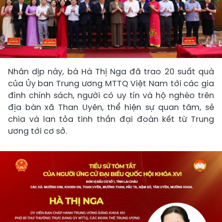
Nhân dịp này, bà Hà Thị Nga đã trao 20 suất quà
của Ủy ban Trung ương MTTQ Việt Nam tới các gia
đình chính sách, người có uy tín và hộ nghèo trên
địa bàn xã Than Uyên, thể hiện sự quan tâm, sẻ
chia và lan tỏa tinh thần đại đoàn kết từ Trung
ương tới cơ sở.