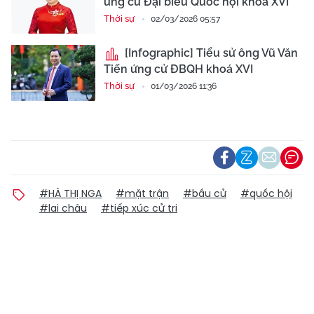
ứng cử Đại biểu Quốc hội khoá XVI
Thời sự
02/03/2026 05:57
[Infographic] Tiểu sử ông Vũ Văn
Tiến ứng cử ĐBQH khoá XVI
Thời sự
01/03/2026 11:36
#HÀ THỊ NGA
#mặt trận
#bầu cử
#quốc hội
#lai châu
#tiếp xúc cử tri