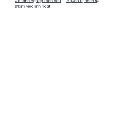
#doanh nghiệp toàn cầu
#quản trị nhân sự
#làm việc linh hoạt.