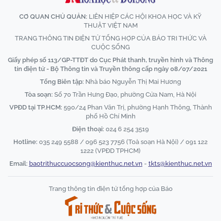
CƠ QUAN CHỦ QUẢN:
LIÊN HIỆP CÁC HỘI KHOA HỌC VÀ KỸ
THUẬT VIỆT NAM
TRANG THÔNG TIN ĐIỆN TỬ TỔNG HỢP CỦA BÁO TRI THỨC VÀ
CUỘC SỐNG
Giấy phép số 113/GP-TTĐT do Cục Phát thanh, truyền hình và Thông
tin điện tử - Bộ Thông tin và Truyền thông cấp ngày 08/07/2021
Tổng Biên tập:
Nhà báo Nguyễn Thị Mai Hương
Tòa soạn:
Số 70 Trần Hưng Đạo, phường Cửa Nam, Hà Nội
VPĐD tại TP.HCM:
590/24 Phan Văn Trị, phường Hạnh Thông, Thành
phố Hồ Chí Minh
Điện thoại:
024 6 254 3519
Hotline:
035 249 5588 / 096 523 7756 (Toà soạn Hà Nội) / 091 122
1222 (VPĐD TPHCM)
Email:
baotrithuccuocsong@kienthuc.net.vn
-
tkts@kienthuc.net.vn
Trang thông tin điện tử tổng hợp của Báo