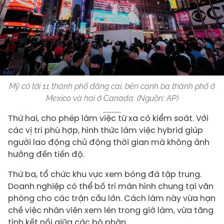
Mỹ có tới 11 thành phố đăng cai, bên cạnh ba thành phố ở
Mexico và hai ở Canada. (Nguồn: AP)
Thứ hai, cho phép làm việc từ xa có kiểm soát. Với
các vị trí phù hợp, hình thức làm việc hybrid giúp
người lao động chủ động thời gian mà không ảnh
hưởng đến tiến độ.
Thứ ba, tổ chức khu vực xem bóng đá tập trung.
Doanh nghiệp có thể bố trí màn hình chung tại văn
phòng cho các trận cầu lớn. Cách làm này vừa hạn
chế việc nhân viên xem lén trong giờ làm, vừa tăng
tính kết nối giữa các bộ phận.