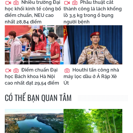
Nhiều trường Đại
Phẫu thuật cắt
học khối kinh tế công bố
thành công lá lách khổng
điểm chuẩn, NEU cao
lồ 3,5 kg trong ổ bụng
nhất 28,84 điểm
người bệnh
Điểm chuẩn Đại
Houthi tấn công nhà
học Bách khoa Hà Nội
máy lọc dầu ở Ả Rập Xê
cao nhất đạt 29,54 điểm
Út
CÓ THỂ BẠN QUAN TÂM