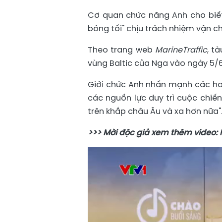
Cơ quan chức năng Anh cho biết
bóng tối" chịu trách nhiệm vận 
Theo trang web
MarineTraffic
, t
vùng Baltic của Nga vào ngày 5/6
Giới chức Anh nhấn mạnh các hoạ
các nguồn lực duy trì cuộc chiế
trên khắp châu Âu và xa hơn nữa"
>>> Mời độc giả xem thêm video: N