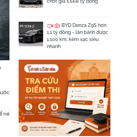
chốt giá 1,668 tỷ đồng
BYD Denza Z9S hơn
1,1 tỷ đồng - lăn bánh được
1.100 km, kèm sạc siêu
nhanh
s
nước
ể né