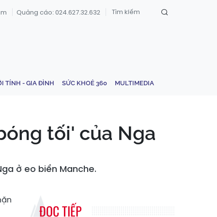
om
Quảng cáo: 024.627.32.632
ỚI TÍNH - GIA ĐÌNH
SỨC KHOẺ 360
MULTIMEDIA
bóng tối' của Nga
Nga ở eo biển Manche.
hặn
ĐỌC TIẾP