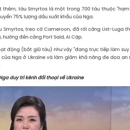
 thêm, tàu Smyrtos là một trong 700 tàu thuộc "hạm
chuyển 75% lượng dầu xuất khẩu của Nga.
àu Smyrtos, treo cờ Cameroon, đã rời cảng Ust-Luga t
, hướng đến cảng Port Said, Ai Cập.
t động (bắt giữ tàu) như vậy "đang trực tiếp làm suy
n của Nga ở Ukraine và làm giảm khả năng đe dọa an 
.
ga duy trì kênh đối thoại về Ukraine