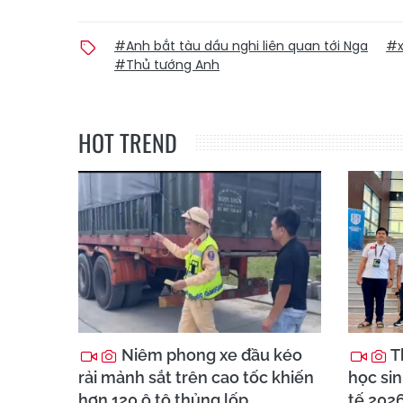
#Anh bắt tàu dầu nghi liên quan tới Nga
#x
#Thủ tướng Anh
HOT TREND
Niêm phong xe đầu kéo
T
rải mảnh sắt trên cao tốc khiến
học sin
hơn 120 ô tô thủng lốp
tế 202