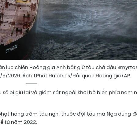
n lục chiến Hoàng gia Anh bắt giữ tàu chở dầu Smyrto
/6/2026. Ảnh: LPhot Hutchins/Hải quân Hoàng gia/AP.
sẽ bị giữ lại và giám sát ngoài khơi bờ biển phía nam 
 phạt hàng trăm tàu nghi thuộc đội tàu mà Nga dùng đ
kể từ năm 2022.