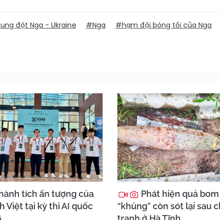
ung đột Nga - Ukraine
#Nga
#hạm đội bóng tối của Nga
hành tích ấn tượng của
Phát hiện quả bom
h Việt tại kỳ thi AI quốc
“khủng” còn sót lại sau 
6
tranh ở Hà Tĩnh