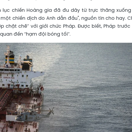
 lục chiến Hoàng gia đã đu dây từ trực thăng xuống
một chiến dịch do Anh dẫn đầu", nguồn tin cho hay. C
p chặt chẽ” với giới chức Pháp. Được biết, Pháp trước
 quan đến “hạm đội bóng tối”.