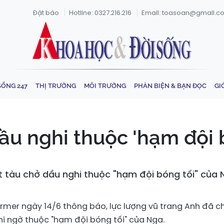
Đặt báo
Hotline: 0327.216.216
Email: toasoan@gmail.c
SỐNG 247
THỊ TRƯỜNG
MÔI TRƯỜNG
PHẢN BIỆN & BẠN ĐỌC
GI
ầu nghi thuộc 'hạm đội 
t tàu chở dầu nghi thuộc "hạm đội bóng tối" của 
tarmer
ngày 14/6 thông báo, lực lượng vũ trang Anh đã c
hi ngờ thuộc "hạm đội bóng tối" của Nga.