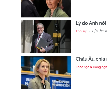
Lý do Anh nới
21/05/202
Thời sự
Châu Âu chia 
Khoa học & Công ng