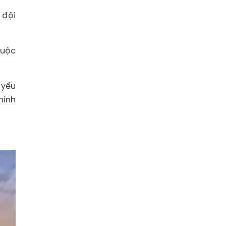
 đội
huộc
 yếu
ninh