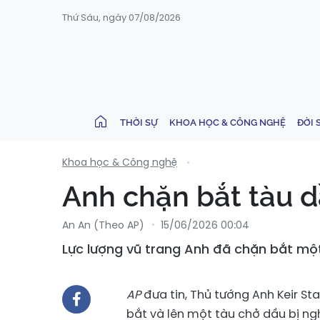
Thứ Sáu, ngày 07/08/2026
THỜI SỰ
KHOA HỌC & CÔNG NGHỆ
ĐỜI 
Khoa học & Công nghệ
Anh chặn bắt tàu d
An An (Theo AP)
15/06/2026 00:04
Lực lượng vũ trang Anh đã chặn bắt mộ
AP
đưa tin, Thủ tướng Anh Keir S
bắt và lên một tàu chở dầu bị ng