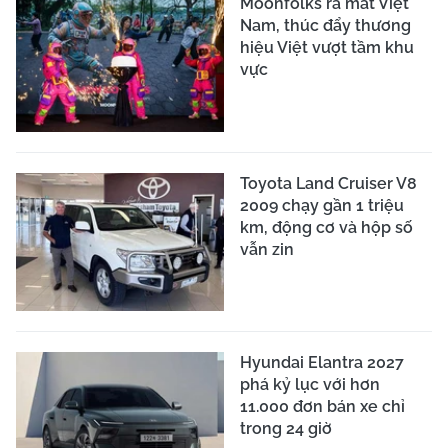
Moonfolks ra mắt Việt
Nam, thúc đẩy thương
hiệu Việt vượt tầm khu
vực
Toyota Land Cruiser V8
2009 chạy gần 1 triệu
km, động cơ và hộp số
vẫn zin
Hyundai Elantra 2027
phá kỷ lục với hơn
11.000 đơn bán xe chỉ
trong 24 giờ