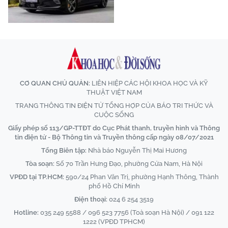
CƠ QUAN CHỦ QUẢN:
LIÊN HIỆP CÁC HỘI KHOA HỌC VÀ KỸ
THUẬT VIỆT NAM
TRANG THÔNG TIN ĐIỆN TỬ TỔNG HỢP CỦA BÁO TRI THỨC VÀ
CUỘC SỐNG
Giấy phép số 113/GP-TTĐT do Cục Phát thanh, truyền hình và Thông
tin điện tử - Bộ Thông tin và Truyền thông cấp ngày 08/07/2021
Tổng Biên tập:
Nhà báo Nguyễn Thị Mai Hương
Tòa soạn:
Số 70 Trần Hưng Đạo, phường Cửa Nam, Hà Nội
VPĐD tại TP.HCM:
590/24 Phan Văn Trị, phường Hạnh Thông, Thành
phố Hồ Chí Minh
Điện thoại:
024 6 254 3519
Hotline:
035 249 5588 / 096 523 7756 (Toà soạn Hà Nội) / 091 122
1222 (VPĐD TPHCM)