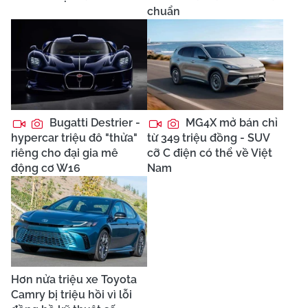
chuẩn
Bugatti Destrier -
MG4X mở bán chỉ
hypercar triệu đô "thửa"
từ 349 triệu đồng - SUV
riêng cho đại gia mê
cỡ C điện có thể về Việt
động cơ W16
Nam
Hơn nửa triệu xe Toyota
Camry bị triệu hồi vì lỗi