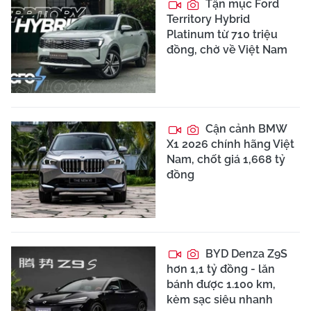
Tận mục Ford
Territory Hybrid
Platinum từ 710 triệu
đồng, chờ về Việt Nam
Cận cảnh BMW
X1 2026 chính hãng Việt
Nam, chốt giá 1,668 tỷ
đồng
BYD Denza Z9S
hơn 1,1 tỷ đồng - lăn
bánh được 1.100 km,
kèm sạc siêu nhanh