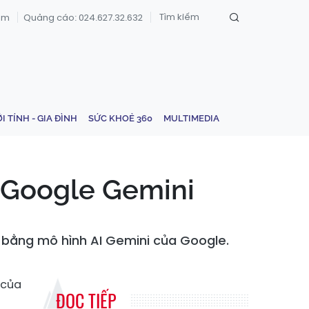
om
Quảng cáo: 024.627.32.632
ỚI TÍNH - GIA ĐÌNH
SỨC KHOẺ 360
MULTIMEDIA
...Google Gemini
web bằng mô hình AI Gemini của Google.
 của
ĐỌC TIẾP