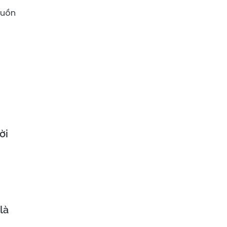
guồn
ời
là