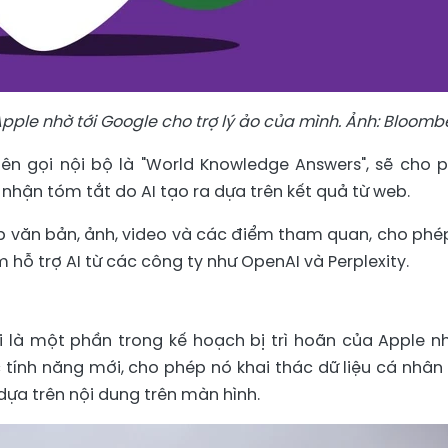
 Apple nhờ tới Google cho trợ lý ảo của mình. Ảnh: Bloomb
ên gọi nội bộ là "World Knowledge Answers", sẽ cho 
nhận tóm tắt do AI tạo ra dựa trên kết quả từ web.
ợp văn bản, ảnh, video và các điểm tham quan, cho phé
 hỗ trợ AI từ các công ty như OpenAI và Perplexity.
iri là một phần trong kế hoạch bị trì hoãn của Apple 
c tính năng mới, cho phép nó khai thác dữ liệu cá nhân
ựa trên nội dung trên màn hình.