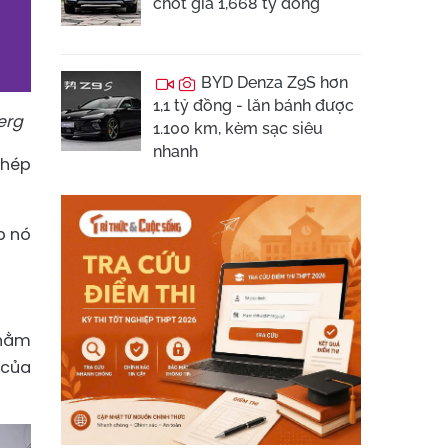
chốt giá 1,668 tỷ đồng
BYD Denza Z9S hơn
1,1 tỷ đồng - lăn bánh được
erg
1.100 km, kèm sạc siêu
nhanh
phép
p nó
nhằm
 của