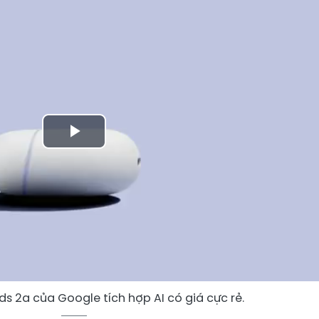
Play
Video
uds 2a của Google tích hợp AI có giá cực rẻ.