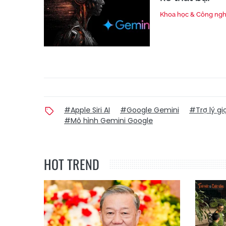
Khoa học & Công ng
#Apple Siri AI
#Google Gemini
#Trợ lý giọ
#Mô hình Gemini Google
HOT TREND