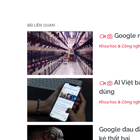
BÀI LIÊN QUAN
Google nâ
Khoa học & Công ng
AI Việt 
dùng
Khoa học & Công ng
Google đau đầ
kẻ thất bại