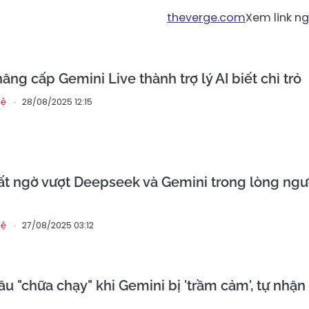
theverge.com
Xem link n
ng cấp Gemini Live thành trợ lý AI biết chỉ trỏ
28/08/2025 12:15
hệ
bất ngờ vượt Deepseek và Gemini trong lòng ngư
27/08/2025 03:12
hệ
u "chữa chạy" khi Gemini bị 'trầm cảm', tự nhận 