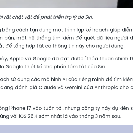
rất chật vật để phát triển trợ lý ảo Siri.
g bằng cách tận dụng một trình lập kế hoạch, giúp diễn 
n bản, một hệ thống tìm kiếm để quét dữ liệu người 
tắt để tổng hợp tất cả thông tin này cho người dùng.
này, Apple và Google đã đạt được "thỏa thuận chính t
o Google thiết kế cho phần tóm tắt của Siri.
ạch sử dụng các mô hình AI của riêng mình để tìm kiế
n đang đánh giá Claude và Gemini của Anthropic cho 
g iPhone 17 vào tuần tới, nhưng công ty này dự kiến ​​s
ùng với iOS 26.4 sớm nhất là vào tháng 3 năm sau.