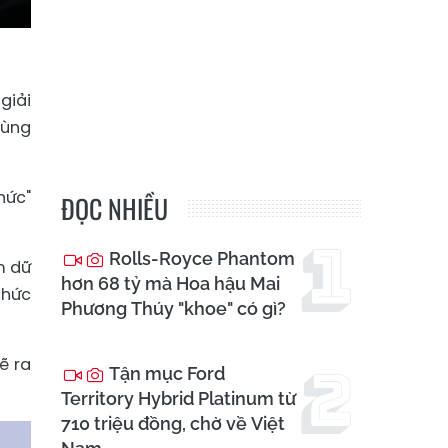
giải
dùng
hức"
ĐỌC NHIỀU
Rolls-Royce Phantom
m dữ
hơn 68 tỷ mà Hoa hậu Mai
chức
Phương Thúy "khoe" có gì?
ẽ ra
Tận mục Ford
Territory Hybrid Platinum từ
710 triệu đồng, chờ về Việt