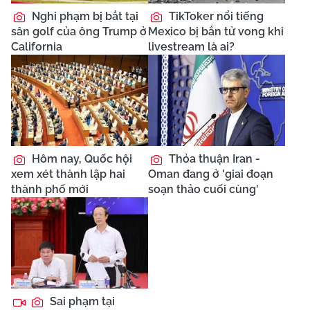
Nghi phạm bị bắt tại
TikToker nổi tiếng
sân golf của ông Trump ở
Mexico bị bắn tử vong khi
California
livestream là ai?
Hôm nay, Quốc hội
Thỏa thuận Iran -
xem xét thành lập hai
Oman đang ở 'giai đoạn
thành phố mới
soạn thảo cuối cùng'
Sai phạm tại