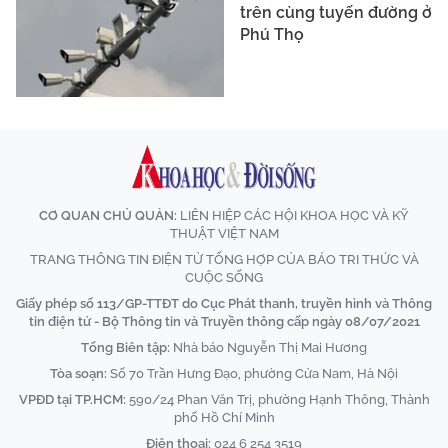
trên cùng tuyến đường ở
Phú Thọ
CƠ QUAN CHỦ QUẢN:
LIÊN HIỆP CÁC HỘI KHOA HỌC VÀ KỸ
THUẬT VIỆT NAM
TRANG THÔNG TIN ĐIỆN TỬ TỔNG HỢP CỦA BÁO TRI THỨC VÀ
CUỘC SỐNG
Giấy phép số 113/GP-TTĐT do Cục Phát thanh, truyền hình và Thông
tin điện tử - Bộ Thông tin và Truyền thông cấp ngày 08/07/2021
Tổng Biên tập:
Nhà báo Nguyễn Thị Mai Hương
Tòa soạn:
Số 70 Trần Hưng Đạo, phường Cửa Nam, Hà Nội
VPĐD tại TP.HCM:
590/24 Phan Văn Trị, phường Hạnh Thông, Thành
phố Hồ Chí Minh
Điện thoại:
024 6 254 3519