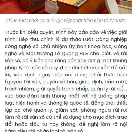
Chính thức chốt cơ chế đặc biệt phát triển kinh tế tư nhân.
Trước khi biểu quyết, trình bày báo cáo về việc giải
trình, tiếp thu, chỉnh lý dự thảo Luật Công nghiệp
công nghệ số Chủ nhiệm Ủy ban Khoa học, Công
nghệ và Môi trường Lê Quang Huy cho biết, về tài
sản số, có ý kiến cho rằng cần xây dựng một khung
pháp lý tài sản số quy định chi tiết các vấn đề cốt
lõi, xác định ngay các nội dung phải thực hiện
(quyền tài sản, quyền sở hữu, giao dịch, bảo mật,
trách nhiệm, giải quyết tranh chấp, quản lý rủi ro)...,
vừa bảo đảm tính thống nhất với hệ thống pháp
luật hiện hành và thông lệ quốc tế, đồng thời thiết
lập cơ chế quản lý, giám sát, phòng ngừa rủi ro;
làm rõ tài sản số có thể sử dụng cho mục đích trao
đổi hoặc đầu tư hay không; đề nghị làm rõ nội
hàm, tiêu chí phân loại tài sản số.