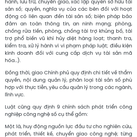
hành, lưu trữ, chuyển giao, xác lập quyền sở hữu tài
sản số; quyền, nghĩa vụ của các bên đối với hoạt
động có liên quan đến tài sản số; biện pháp bảo
đảm an toàn thông tin, an ninh mạng; phòng,
chống rửa tiền, phòng, chống tài trợ khủng bố, tài
trợ phổ biến vũ khí hủy diệt hàng loạt; thanh tra,
kiểm tra, xử lý hành vi vi phạm pháp luật; điều kiện
kinh doanh đối với cung cấp dịch vụ tài sản mã
hóa…).
Đồng thời, giao Chính phủ quy định chi tiết về thẩm
quyền, nội dung quản lý, phân loại tài sản số phù
hợp với thực tiễn, yêu cầu quản lý trong các ngành,
lĩnh vực.
Luật cũng quy định 9 chính sách phát triển công
nghiệp công nghệ số cụ thể gồm:
Một là, huy động nguồn lực đầu tư cho nghiên cứu,
phát triển, thiết kế, chuyển giao công nghệ; từng