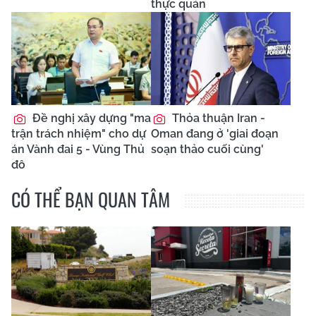
thực quản
Đề nghị xây dựng "ma
Thỏa thuận Iran -
trận trách nhiệm" cho dự
Oman đang ở 'giai đoạn
án Vành đai 5 - Vùng Thủ
soạn thảo cuối cùng'
đô
CÓ THỂ BẠN QUAN TÂM