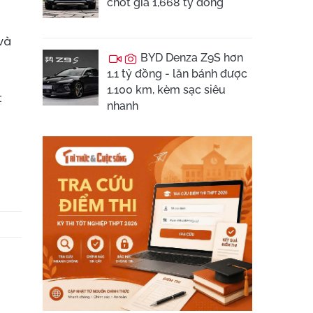
chốt giá 1,668 tỷ đồng
và
BYD Denza Z9S hơn
1,1 tỷ đồng - lăn bánh được
1.100 km, kèm sạc siêu
t
nhanh