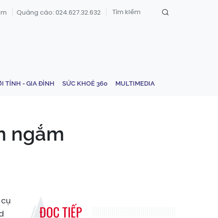
om
Quảng cáo: 024.627.32.632
ỚI TÍNH - GIA ĐÌNH
SỨC KHOẺ 360
MULTIMEDIA
ầm ngắm
 cụ
ĐỌC TIẾP
d