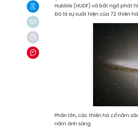
Hubble (HUDF) và bất ngờ phát hiệ
Đó là sự xuất hiện của 72 thiên hà
Phần lớn, các thiên hà
cổ
nằm sâu 
năm ánh sáng.