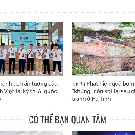
hành tích ấn tượng của
Phát hiện quả bom
h Việt tại kỳ thi AI quốc
“khủng” còn sót lại sau 
6
tranh ở Hà Tĩnh
CÓ THỂ BẠN QUAN TÂM