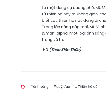
Là một dụng cụ quang phổ, MUSE 
từ thiên hà này ra không gian, c
biết các thiên hà này đang di ch
Trong lần nâng cấp mới, MUSE phá
Lyman-alpha, một loại ánh sáng c
trong vũ trụ.
HD
(Theo Kiến Thức)
#ánh sáng
#quỹ đạo
#Thiên hà cổ