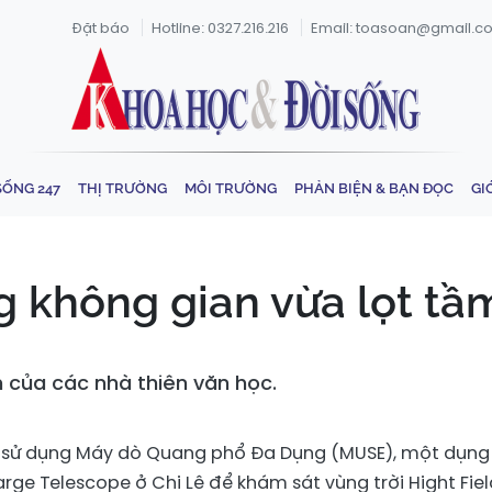
Đặt báo
Hotline: 0327.216.216
Email: toasoan@gmail.c
SỐNG 247
THỊ TRƯỜNG
MÔI TRƯỜNG
PHẢN BIỆN & BẠN ĐỌC
GI
ng không gian vừa lọt t
 của các nhà thiên văn học.
 sử dụng Máy dò Quang phổ Đa Dụng (MUSE), một dụng
arge Telescope ở Chi Lê để khám sát vùng trời Hight Fiel