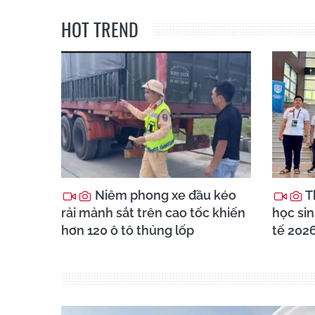
HOT TREND
Niêm phong xe đầu kéo
T
rải mảnh sắt trên cao tốc khiến
học sin
hơn 120 ô tô thủng lốp
tế 202