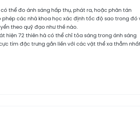
có thể đo ánh sáng hấp thụ, phát ra, hoặc phân tán
ho phép các nhà khoa học xác định tốc độ sao trong đó 
uyển theo quỹ đạo như thế nào.
t hiện 72 thiên hà có thể chỉ tỏa sáng trong ánh sáng
ực tím đặc trưng gắn liền với các vật thể xa thẳm nhấ