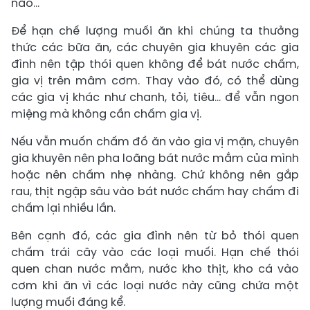
não...
Để hạn chế lượng muối ăn khi chúng ta thưởng
thức các bữa ăn, các chuyên gia khuyên các gia
đình nên tập thói quen không để bát nước chấm,
gia vị trên mâm cơm. Thay vào đó, có thể dùng
các gia vị khác như chanh, tỏi, tiêu… để vẫn ngon
miệng mà không cần chấm gia vị.
Nếu vẫn muốn chấm đồ ăn vào gia vị mặn, chuyên
gia khuyên nên pha loãng bát nước mắm của mình
hoặc nên chấm nhẹ nhàng. Chứ không nên gắp
rau, thịt ngập sâu vào bát nước chấm hay chấm đi
chấm lại nhiều lần.
Bên cạnh đó, các gia đình nên từ bỏ thói quen
chấm trái cây vào các loại muối. Hạn chế thói
quen chan nước mắm, nước kho thịt, kho cá vào
cơm khi ăn vì các loại nước này cũng chứa một
lượng muối đáng kể.