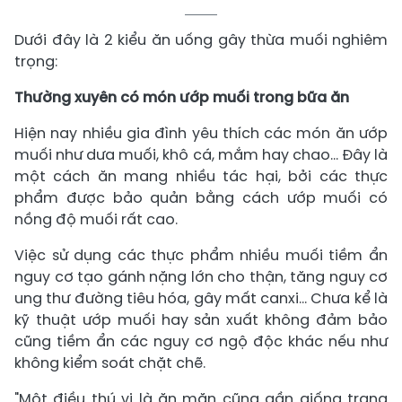
Dưới đây là 2 kiểu ăn uống gây thừa muối nghiêm
trọng:
Thường xuyên có món ướp muối trong bữa ăn
Hiện nay nhiều gia đình yêu thích các món ăn ướp
muối như dưa muối, khô cá, mắm hay chao... Đây là
một cách ăn mang nhiều tác hại, bởi các thực
phẩm được bảo quản bằng cách ướp muối có
nồng độ muối rất cao.
Việc sử dụng các thực phẩm nhiều muối tiềm ẩn
nguy cơ tạo gánh nặng lớn cho thận, tăng nguy cơ
ung thư đường tiêu hóa, gây mất canxi… Chưa kể là
kỹ thuật ướp muối hay sản xuất không đảm bảo
cũng tiềm ẩn các nguy cơ ngộ độc khác nếu như
không kiểm soát chặt chẽ.
"Một điều thú vị là ăn mặn cũng gần giống trạng