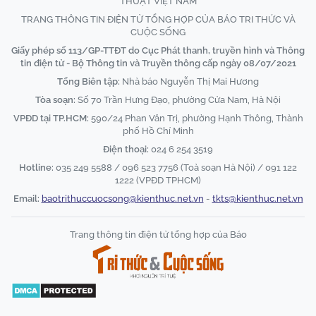
THUẬT VIỆT NAM
TRANG THÔNG TIN ĐIỆN TỬ TỔNG HỢP CỦA BÁO TRI THỨC VÀ
CUỘC SỐNG
Giấy phép số 113/GP-TTĐT do Cục Phát thanh, truyền hình và Thông
tin điện tử - Bộ Thông tin và Truyền thông cấp ngày 08/07/2021
Tổng Biên tập:
Nhà báo Nguyễn Thị Mai Hương
Tòa soạn:
Số 70 Trần Hưng Đạo, phường Cửa Nam, Hà Nội
VPĐD tại TP.HCM:
590/24 Phan Văn Trị, phường Hạnh Thông, Thành
phố Hồ Chí Minh
Điện thoại:
024 6 254 3519
Hotline:
035 249 5588 / 096 523 7756 (Toà soạn Hà Nội) / 091 122
1222 (VPĐD TPHCM)
Email:
baotrithuccuocsong@kienthuc.net.vn
-
tkts@kienthuc.net.vn
Trang thông tin điện tử tổng hợp của Báo