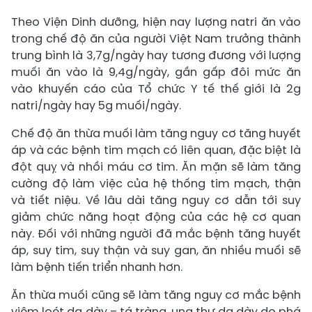
Theo Viện Dinh dưỡng, hiện nay lượng natri ăn vào
trong chế độ ăn của người Việt Nam trưởng thành
trung bình là 3,7g/ngày hay tương đương với lượng
muối ăn vào là 9,4g/ngày, gần gấp đôi mức ăn
vào khuyến cáo của Tổ chức Y tế thế giới là 2g
natri/ngày hay 5g muối/ngày.
Chế độ ăn thừa muối làm tăng nguy cơ tăng huyết
áp và các bệnh tim mạch có liên quan, đặc biệt là
đột quỵ và nhồi máu cơ tim. Ăn mặn sẽ làm tăng
cường độ làm việc của hệ thống tim mạch, thận
và tiết niệu. Về lâu dài tăng nguy cơ dẫn tới suy
giảm chức năng hoạt động của các hệ cơ quan
này. Đối với những người đã mắc bệnh tăng huyết
áp, suy tim, suy thận và suy gan, ăn nhiều muối sẽ
làm bệnh tiến triển nhanh hơn.
Ăn thừa muối cũng sẽ làm tăng nguy cơ mắc bệnh
viêm loét dạ dày – tá tràng, ung thư dạ dày do phá