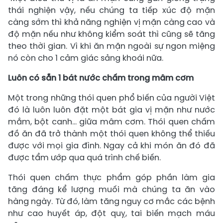
thái nghiện vậy, nếu chúng ta tiếp xúc độ mặn
càng sớm thì khả năng nghiện vị mặn càng cao và
độ mặn nếu như không kiểm soát thì cũng sẽ tăng
theo thời gian. Vì khi ăn mặn ngoài sự ngon miệng
nó còn cho 1 cảm giác sảng khoái nữa.
Luôn có sẵn 1 bát nước chấm trong mâm cơm
Một trong những thói quen phổ biến của người Việt
đó là luôn luôn đặt một bát gia vị mặn như nước
mắm, bột canh... giữa mâm cơm. Thói quen chấm
đồ ăn đã trở thành một thói quen không thể thiếu
được với mọi gia đình. Ngay cả khi món ăn đó đã
được tẩm ướp qua quá trình chế biến.
Thói quen chấm thực phẩm góp phần làm gia
tăng đáng kể lượng muối mà chúng ta ăn vào
hàng ngày. Từ đó, làm tăng nguy cơ mắc các bệnh
như cao huyết áp, đột quỵ, tai biến mạch máu