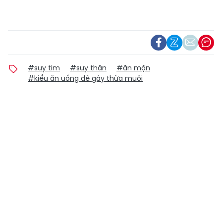
#suy tim
#suy thân
#ăn mặn
#kiểu ăn uống dễ gây thừa muối