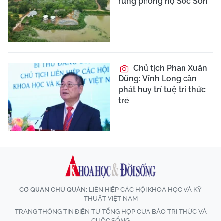
rừng phòng hộ Sóc Sơn
Chủ tịch Phan Xuân
Dũng: Vĩnh Long cần
phát huy trí tuệ trí thức
trẻ
CƠ QUAN CHỦ QUẢN:
LIÊN HIỆP CÁC HỘI KHOA HỌC VÀ KỸ
THUẬT VIỆT NAM
TRANG THÔNG TIN ĐIỆN TỬ TỔNG HỢP CỦA BÁO TRI THỨC VÀ
CUỘC SỐNG