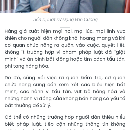
Tiến sĩ, luật sư Đặng Văn Cường
Hàng giả xuất hiện mọi nơi, mọi lúc, mọi lĩnh vực
khiến cho người dân không khỏi hoang mang và khi
cơ quan chức năng ra quân, vào cuộc, quyết liệt,
không ít trường hợp vi phạm pháp luật đã “giật
mình” và án binh bất động hoặc tìm cách tẩu tán,
phi tang hàng hóa.
Do đó, cùng với việc ra quân kiểm tra, cơ quan
chức năng cũng cần xem xét các biểu hiện bất
minh, các hành vi tẩu tán, vứt bỏ hàng hóa và
những hành vi đóng cửa không bán hàng có yếu tố
bất thường để xử lý.
Có thể có những trường hợp người dân thiếu hiểu
biết pháp luật, tiếp cận những thông tin không