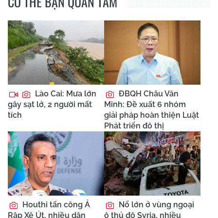
CÓ THỂ BẠN QUAN TÂM
Lào Cai: Mưa lớn
ĐBQH Châu Văn
gây sạt lở, 2 người mất
Minh: Đề xuất 6 nhóm
tích
giải pháp hoàn thiện Luật
Phát triển đô thị
Houthi tấn công Ả
Nổ lớn ở vùng ngoại
Rập Xê Út, nhiều dân
ô thủ đô Syria, nhiều