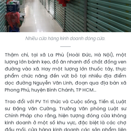
Nhiều cửa hàng kinh doanh đóng cửa.
Thậm chí, tại xã La Phù (Hoài Đức, Hà Nội), một
lượng lớn bánh kẹo, đồ ăn nhanh đổ chất đống ven
đường vào xã. Hay một lượng lớn thuốc tây, thực
phẩm chức năng đến vứt bỏ tại nhiều địa điểm
dọc đường Nguyễn Văn Linh, đoạn qua địa bàn xã
Phong Phú, huyện Bình Chánh, TP HCM…
Trao đổi với PV Tri thức và Cuộc sống, Tiến sĩ, Luật
sư Đặng Văn Cường, Trưởng Văn phòng Luật sư
Chính Pháp cho rằng, hiện tượng đóng cửa không
kinh doanh ở một số khu vực, đặc biệt là các chợ
đầu mối, cửa hàng kinh doanh các sản phẩm liên