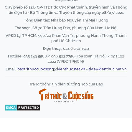
Giấy phép số 113/GP-TTĐT do Cục Phát thanh, truyền hình và Thông
tin điện tử - Bộ Thông tin và Truyền thông cấp ngày 08/07/2021
Tổng Biên tập:
Nhà báo Nguyễn Thị Mai Hương
Tòa soạn:
Số 70 Trần Hưng Đạo, phường Cửa Nam, Hà Nội
VPĐD tại TP.HCM:
590/24 Phan Văn Trị, phường Hạnh Thông, Thành
phố Hồ Chí Minh
Điện thoại:
024 6 254 3519
Hotline:
035 249 5588 / 096 523 7756 (Toà soạn Hà Nội) / 091 122
1222 (VPĐD TPHCM)
Email:
baotrithuccuocsong@kienthuc.net.vn
-
tkts@kienthuc.net.vn
Trang thông tin điện tử tổng hợp của Báo