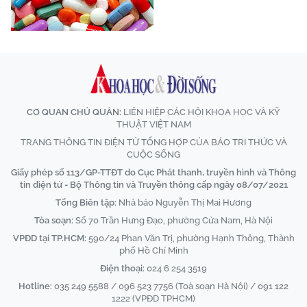
CƠ QUAN CHỦ QUẢN:
LIÊN HIỆP CÁC HỘI KHOA HỌC VÀ KỸ
THUẬT VIỆT NAM
TRANG THÔNG TIN ĐIỆN TỬ TỔNG HỢP CỦA BÁO TRI THỨC VÀ
CUỘC SỐNG
Giấy phép số 113/GP-TTĐT do Cục Phát thanh, truyền hình và Thông
tin điện tử - Bộ Thông tin và Truyền thông cấp ngày 08/07/2021
Tổng Biên tập:
Nhà báo Nguyễn Thị Mai Hương
Tòa soạn:
Số 70 Trần Hưng Đạo, phường Cửa Nam, Hà Nội
VPĐD tại TP.HCM:
590/24 Phan Văn Trị, phường Hạnh Thông, Thành
phố Hồ Chí Minh
Điện thoại:
024 6 254 3519
Hotline:
035 249 5588 / 096 523 7756 (Toà soạn Hà Nội) / 091 122
1222 (VPĐD TPHCM)