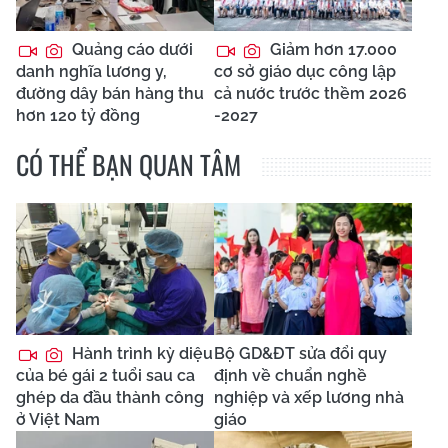
Quảng cáo dưới
Giảm hơn 17.000
danh nghĩa lương y,
cơ sở giáo dục công lập
đường dây bán hàng thu
cả nước trước thềm 2026
hơn 120 tỷ đồng
-2027
CÓ THỂ BẠN QUAN TÂM
Hành trình kỳ diệu
Bộ GD&ĐT sửa đổi quy
của bé gái 2 tuổi sau ca
định về chuẩn nghề
ghép da đầu thành công
nghiệp và xếp lương nhà
ở Việt Nam
giáo