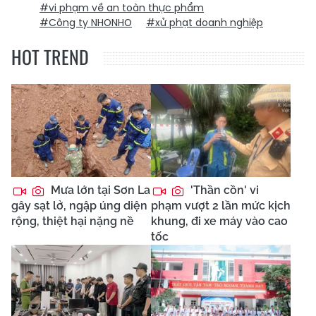
#vi phạm về an toàn thực phẩm
#Công ty NHONHO
#xử phạt doanh nghiệp
HOT TREND
Mưa lớn tại Sơn La
'Thần cồn' vi
gây sạt lở, ngập úng diện
phạm vượt 2 lần mức kịch
rộng, thiệt hại nặng nề
khung, đi xe máy vào cao
tốc