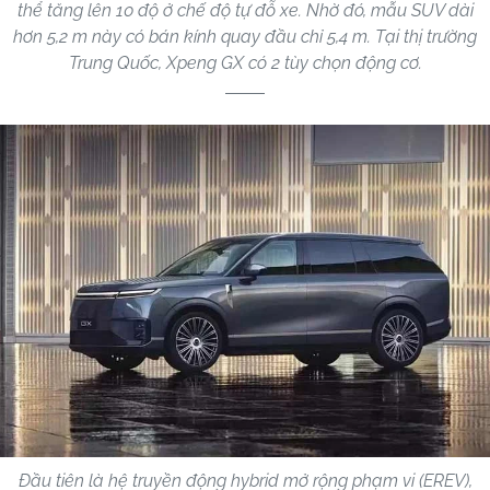
thể tăng lên 10 độ ở chế độ tự đỗ xe. Nhờ đó, mẫu SUV dài
hơn 5,2 m này có bán kính quay đầu chỉ 5,4 m. Tại thị trường
Trung Quốc, Xpeng GX có 2 tùy chọn động cơ.
Đầu tiên là hệ truyền động hybrid mở rộng phạm vi (EREV),