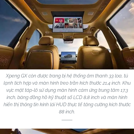
Xpeng GX còn được trang bị hệ thống âm thanh 33 loa, tủ
lạnh tích hợp và màn hình treo trần kích thước 21,4 inch. Khu
vực mặt táp-lô sử dụng màn hình cảm ứng trung tâm 17,3
inch, bảng đồng hồ kỹ thuật số LCD 8,8 inch và màn hình
hiển thị thông tin kính lái HUD thực tế tăng cường kích thước
88 inch.