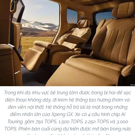
Trong khi đó, khu vực bệ trung tâm được trang bị hai đế sạc
điện thoại không dây, đi kèm hệ thống tạo hương thơm và
đèn viền nội thất. Hệ thống hỗ trợ lái là một trong những
điểm nhấn lớn của Xpeng GX. Xe có 4 cấu hình chip AI
Touring, gồm 750 TOPS, 1.500 TOPS, 2.250 TOPS và 3.000
TOPS. Phiên bản cuối cùng dự kiến được mở bán trong nửa