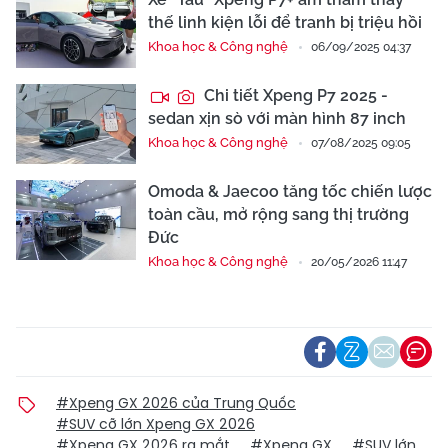
thế linh kiện lỗi để tranh bị triệu hồi
Khoa học & Công nghệ
06/09/2025 04:37
Chi tiết Xpeng P7 2025 -
sedan xịn sò với màn hình 87 inch
Khoa học & Công nghệ
07/08/2025 09:05
Omoda & Jaecoo tăng tốc chiến lược
toàn cầu, mở rộng sang thị trường
Đức
Khoa học & Công nghệ
20/05/2026 11:47
#Xpeng GX 2026 của Trung Quốc
#SUV cỡ lớn Xpeng GX 2026
#Xpeng GX 2026 ra mắt
#Xpeng GX
#SUV lớn