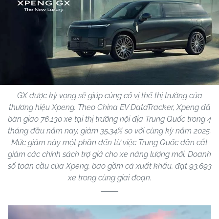
GX được kỳ vọng sẽ giúp củng cố vị thế thị trường của
thương hiệu Xpeng. Theo China EV DataTracker, Xpeng đã
bàn giao 76.130 xe tại thị trường nội địa Trung Quốc trong 4
tháng đầu năm nay, giảm 35,34% so với cùng kỳ năm 2025.
Mức giảm này một phần đến từ việc Trung Quốc dần cắt
giảm các chính sách trợ giá cho xe năng lượng mới. Doanh
số toàn cầu của Xpeng, bao gồm cả xuất khẩu, đạt 93.693
xe trong cùng giai đoạn.