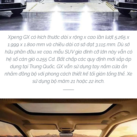
Xpeng GX có kích thước dài x rộng x cao lần lượt 5.265 x
1.999 x 1.800 mm và chiều dài cơ sở đạt 3.115 mm. Dù sở
hữu phần đầu xe cao, mẫu SUV gia đình cỡ lớn này vẫn có
hệ số cản gió 0,255 Cd. Bất chấp các quy định mới sắp áp
dụng tại Trung Quốc, GX vẫn sử dụng tay nắm cửa ẩn
nhằm đồng bộ với phong cách thiết kế tối giản tổng thể. Xe
sử dụng bộ mâm 21 hoặc 22 inch.