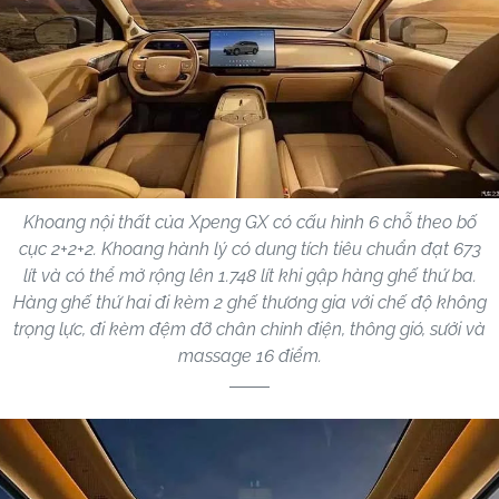
Khoang nội thất của Xpeng GX có cấu hình 6 chỗ theo bố
cục 2+2+2. Khoang hành lý có dung tích tiêu chuẩn đạt 673
lít và có thể mở rộng lên 1.748 lít khi gập hàng ghế thứ ba.
Hàng ghế thứ hai đi kèm 2 ghế thương gia với chế độ không
trọng lực, đi kèm đệm đỡ chân chỉnh điện, thông gió, sưởi và
massage 16 điểm.