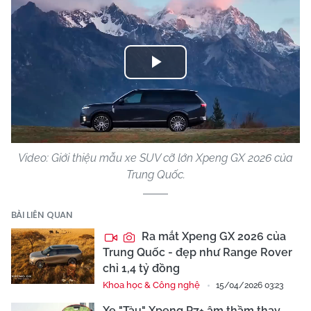
Play
Video
Video: Giới thiệu mẫu xe SUV cỡ lớn Xpeng GX 2026 của
Trung Quốc.
BÀI LIÊN QUAN
Ra mắt Xpeng GX 2026 của
Trung Quốc - đẹp như Range Rover
chỉ 1,4 tỷ đồng
Khoa học & Công nghệ
15/04/2026 03:23
Xe "Tàu" Xpeng P7+ âm thầm thay