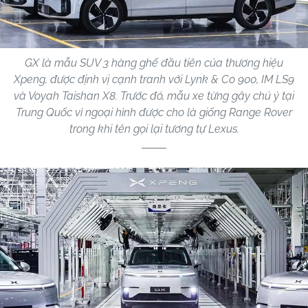
GX là mẫu SUV 3 hàng ghế đầu tiên của thương hiệu
Xpeng, được định vị cạnh tranh với Lynk & Co 900, IM LS9
và Voyah Taishan X8. Trước đó, mẫu xe từng gây chú ý tại
Trung Quốc vì ngoại hình được cho là giống Range Rover
trong khi tên gọi lại tương tự Lexus.