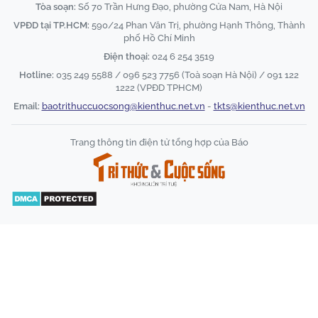
Tòa soạn:
Số 70 Trần Hưng Đạo, phường Cửa Nam, Hà Nội
VPĐD tại TP.HCM:
590/24 Phan Văn Trị, phường Hạnh Thông, Thành
phố Hồ Chí Minh
Điện thoại:
024 6 254 3519
Hotline:
035 249 5588 / 096 523 7756 (Toà soạn Hà Nội) / 091 122
1222 (VPĐD TPHCM)
Email:
baotrithuccuocsong@kienthuc.net.vn
-
tkts@kienthuc.net.vn
Trang thông tin điện tử tổng hợp của Báo