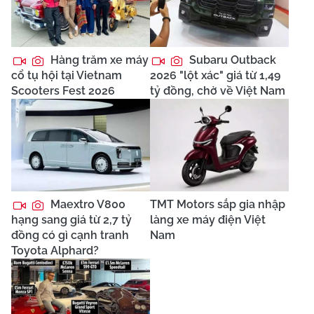
Hàng trăm xe máy
Subaru Outback
cổ tụ hội tại Vietnam
2026 "lột xác" giá từ 1,49
Scooters Fest 2026
tỷ đồng, chờ về Việt Nam
Maextro V800
TMT Motors sắp gia nhập
hạng sang giá từ 2,7 tỷ
làng xe máy điện Việt
đồng có gì cạnh tranh
Nam
Toyota Alphard?