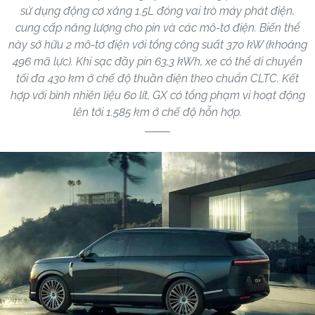
sử dụng động cơ xăng 1.5L đóng vai trò máy phát điện,
cung cấp năng lượng cho pin và các mô-tơ điện. Biến thể
này sở hữu 2 mô-tơ điện với tổng công suất 370 kW (khoảng
496 mã lực). Khi sạc đầy pin 63,3 kWh, xe có thể di chuyển
tối đa 430 km ở chế độ thuần điện theo chuẩn CLTC. Kết
hợp với bình nhiên liệu 60 lít, GX có tổng phạm vi hoạt động
lên tới 1.585 km ở chế độ hỗn hợp.