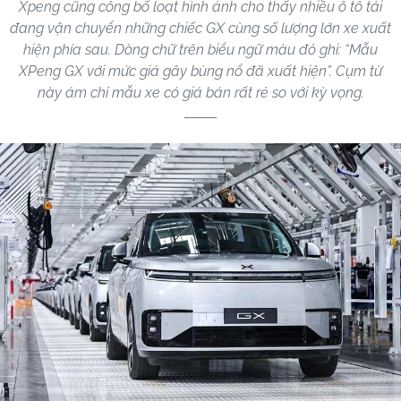
Xpeng cũng công bố loạt hình ảnh cho thấy nhiều ô tô tải
đang vận chuyển những chiếc GX cùng số lượng lớn xe xuất
hiện phía sau. Dòng chữ trên biểu ngữ màu đỏ ghi: “Mẫu
XPeng GX với mức giá gây bùng nổ đã xuất hiện”. Cụm từ
này ám chỉ mẫu xe có giá bán rất rẻ so với kỳ vọng.