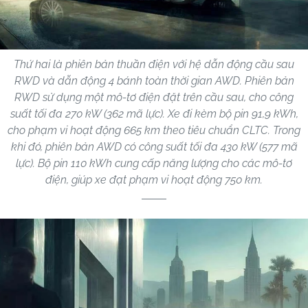
Thứ hai là phiên bản thuần điện với hệ dẫn động cầu sau
RWD và dẫn động 4 bánh toàn thời gian AWD. Phiên bản
RWD sử dụng một mô-tơ điện đặt trên cầu sau, cho công
suất tối đa 270 kW (362 mã lực). Xe đi kèm bộ pin 91,9 kWh,
cho phạm vi hoạt động 665 km theo tiêu chuẩn CLTC. Trong
khi đó, phiên bản AWD có công suất tối đa 430 kW (577 mã
lực). Bộ pin 110 kWh cung cấp năng lượng cho các mô-tơ
điện, giúp xe đạt phạm vi hoạt động 750 km.