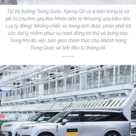
Tại thị trường Trung Quốc, Xpeng GX có 6 bản trang bị và
giá từ 279.800-329.800 Nhân dân tệ (khoảng 979 triệu đến
1,15 tỷ đồng). Những chiếc xe trong ảnh được phân phối tới
các đại lý nhằm phục vụ hoạt động lái thử và trưng bày.
Trong khi đó, việc bàn giao chính thức cho khách hàng
Trung Quốc sẽ bắt đầu từ tháng tới.