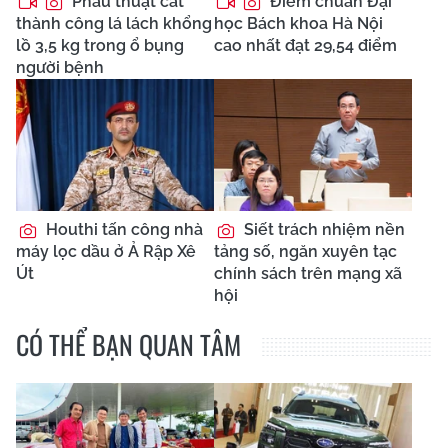
Phẫu thuật cắt
Điểm chuẩn Đại
thành công lá lách khổng
học Bách khoa Hà Nội
lồ 3,5 kg trong ổ bụng
cao nhất đạt 29,54 điểm
người bệnh
Houthi tấn công nhà
Siết trách nhiệm nền
máy lọc dầu ở Ả Rập Xê
tảng số, ngăn xuyên tạc
Út
chính sách trên mạng xã
hội
CÓ THỂ BẠN QUAN TÂM