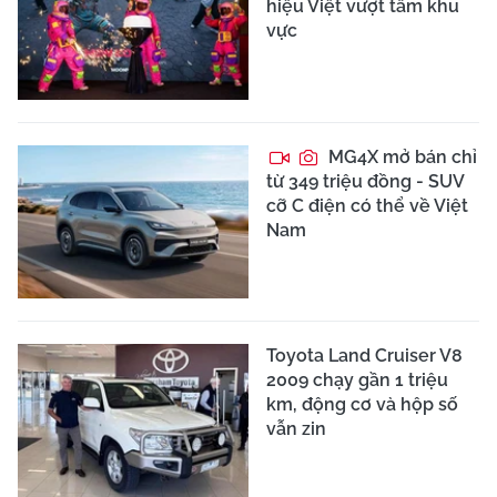
hiệu Việt vượt tầm khu
vực
MG4X mở bán chỉ
từ 349 triệu đồng - SUV
cỡ C điện có thể về Việt
Nam
Toyota Land Cruiser V8
2009 chạy gần 1 triệu
km, động cơ và hộp số
vẫn zin