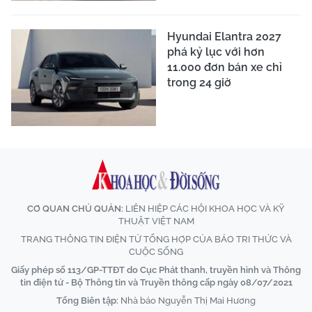
Hyundai Elantra 2027
phá kỷ lục với hơn
11.000 đơn bán xe chỉ
trong 24 giờ
CƠ QUAN CHỦ QUẢN:
LIÊN HIỆP CÁC HỘI KHOA HỌC VÀ KỸ
THUẬT VIỆT NAM
TRANG THÔNG TIN ĐIỆN TỬ TỔNG HỢP CỦA BÁO TRI THỨC VÀ
CUỘC SỐNG
Giấy phép số 113/GP-TTĐT do Cục Phát thanh, truyền hình và Thông
tin điện tử - Bộ Thông tin và Truyền thông cấp ngày 08/07/2021
Tổng Biên tập:
Nhà báo Nguyễn Thị Mai Hương