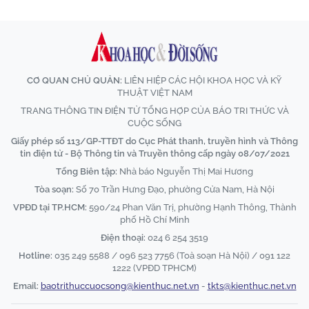
CƠ QUAN CHỦ QUẢN:
LIÊN HIỆP CÁC HỘI KHOA HỌC VÀ KỸ
THUẬT VIỆT NAM
TRANG THÔNG TIN ĐIỆN TỬ TỔNG HỢP CỦA BÁO TRI THỨC VÀ
CUỘC SỐNG
Giấy phép số 113/GP-TTĐT do Cục Phát thanh, truyền hình và Thông
tin điện tử - Bộ Thông tin và Truyền thông cấp ngày 08/07/2021
Tổng Biên tập:
Nhà báo Nguyễn Thị Mai Hương
Tòa soạn:
Số 70 Trần Hưng Đạo, phường Cửa Nam, Hà Nội
VPĐD tại TP.HCM:
590/24 Phan Văn Trị, phường Hạnh Thông, Thành
phố Hồ Chí Minh
Điện thoại:
024 6 254 3519
Hotline:
035 249 5588 / 096 523 7756 (Toà soạn Hà Nội) / 091 122
1222 (VPĐD TPHCM)
Email:
baotrithuccuocsong@kienthuc.net.vn
-
tkts@kienthuc.net.vn