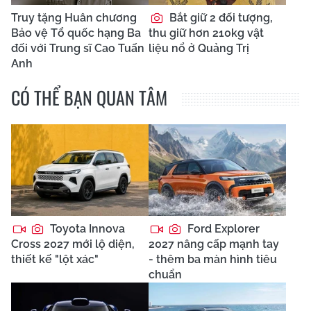
Truy tặng Huân chương
Bắt giữ 2 đối tượng,
Bảo vệ Tổ quốc hạng Ba
thu giữ hơn 210kg vật
đối với Trung sĩ Cao Tuấn
liệu nổ ở Quảng Trị
Anh
CÓ THỂ BẠN QUAN TÂM
Toyota Innova
Ford Explorer
Cross 2027 mới lộ diện,
2027 nâng cấp mạnh tay
thiết kế "lột xác"
- thêm ba màn hình tiêu
chuẩn