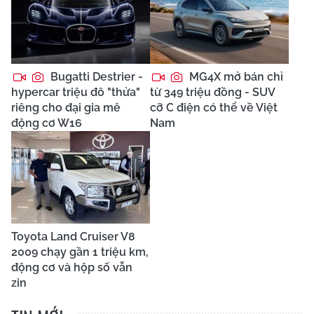
Bugatti Destrier -
MG4X mở bán chỉ
hypercar triệu đô "thửa"
từ 349 triệu đồng - SUV
riêng cho đại gia mê
cỡ C điện có thể về Việt
động cơ W16
Nam
Toyota Land Cruiser V8
2009 chạy gần 1 triệu km,
động cơ và hộp số vẫn
zin