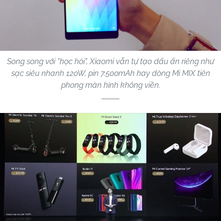
Song song với "học hỏi", Xiaomi vẫn tự tạo dấu ấn riêng như
sạc siêu nhanh 120W, pin 7.500mAh hay dòng Mi MIX tiên
phong màn hình không viền.