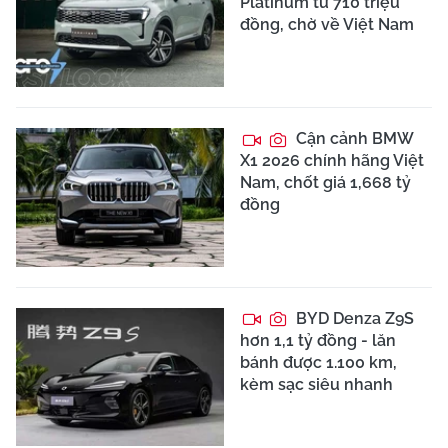
Platinum từ 710 triệu
đồng, chờ về Việt Nam
Cận cảnh BMW
X1 2026 chính hãng Việt
Nam, chốt giá 1,668 tỷ
đồng
BYD Denza Z9S
hơn 1,1 tỷ đồng - lăn
bánh được 1.100 km,
kèm sạc siêu nhanh