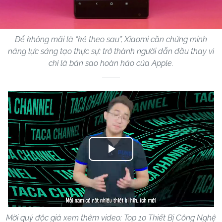
Để không mãi là “kẻ theo sau”, Xiaomi cần chứng minh
năng lực sáng tạo thực sự: trở thành người dẫn đầu thay vì
chỉ là bản sao hoàn hảo của Apple.
Play
Video
Mời quý độc giả xem thêm video: Top 10 Thiết Bị Công Nghệ