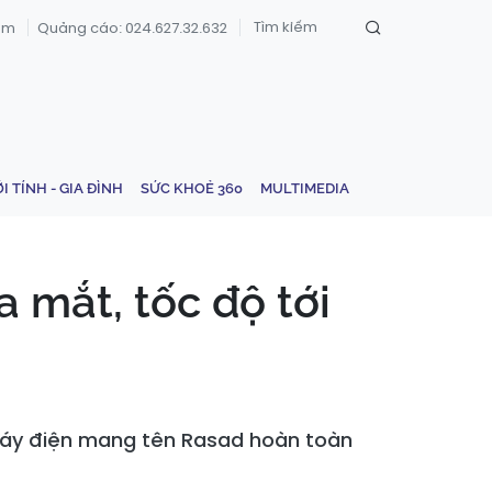
om
Quảng cáo: 024.627.32.632
ỚI TÍNH - GIA ĐÌNH
SỨC KHOẺ 360
MULTIMEDIA
 mắt, tốc độ tới
máy điện mang tên Rasad hoàn toàn