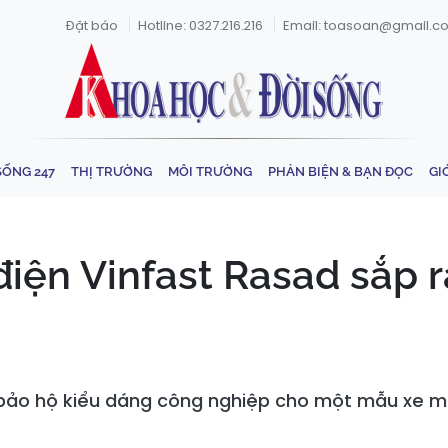
Đặt báo
Hotline: 0327.216.216
Email: toasoan@gmail.c
SỐNG 247
THỊ TRƯỜNG
MÔI TRƯỜNG
PHẢN BIỆN & BẠN ĐỌC
GI
iện Vinfast Rasad sắp ra
ý bảo hộ kiểu dáng công nghiệp cho một mẫu xe 