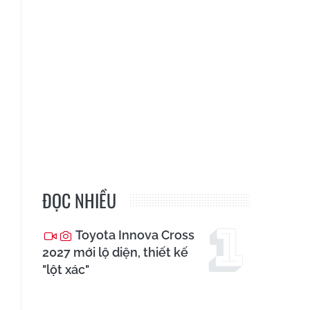
ĐỌC NHIỀU
Toyota Innova Cross
2027 mới lộ diện, thiết kế
"lột xác"