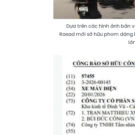
Dựa trên các hình ảnh bản v
Rasad mới sở hữu phom dáng b
lớ