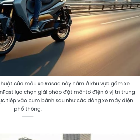
 thuật của mẫu xe Rasad này nằm ở khu vực gầm xe.
Fast lựa chọn giải pháp đặt mô-tơ điện ở vị trí trung
trực tiếp vào cụm bánh sau như các dòng xe máy điện
phổ thông.