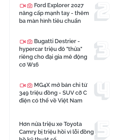
Ford Explorer 2027
nâng cấp mạnh tay - thêm
ba màn hình tiêu chuẩn
Bugatti Destrier -
hypercar triệu đô "thửa"
riêng cho đại gia mê động
cơ W16
MG4X mở bán chỉ từ
349 triệu đồng - SUV cỡ C
điện có thể về Việt Nam
Hơn nửa triệu xe Toyota
Camry bị triệu hồi vì lỗi đồng
hồ kỹ thuật số