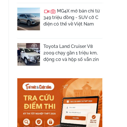
MG4X mở bán chỉ từ
349 triệu đồng - SUV cỡ C
điện có thể về Việt Nam
Toyota Land Cruiser V8
2009 chạy gần 1 triệu km,
động cơ và hộp số vẫn zin