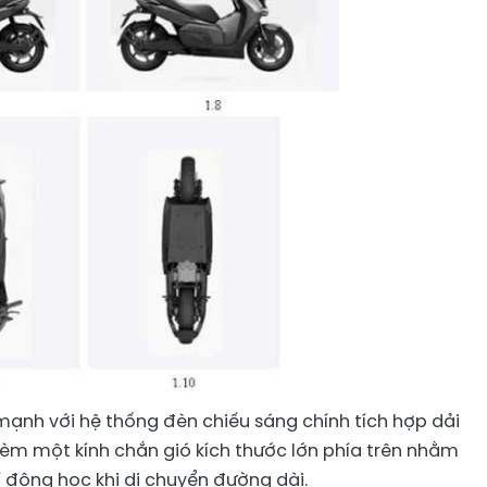
ạnh với hệ thống đèn chiếu sáng chính tích hợp dải
 kèm một kính chắn gió kích thước lớn phía trên nhằm
hí động học khi di chuyển đường dài.