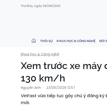
Thứ Bảy, ngày 08/08/2026
THỜI SỰ
KHOA HỌC & CÔNG NGHỆ
ĐỜI 
Khoa học & Công nghệ
Xem trước xe máy đ
130 km/h
Nguyễn Anh
23/05/2026 12:57
VinFast vừa tiếp tục gây chú ý đăng k
mới.