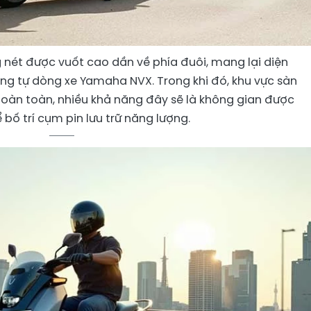
 nét được vuốt cao dần về phía đuôi, mang lại diện
g tự dòng xe Yamaha NVX. Trong khi đó, khu vực sàn
oàn toàn, nhiều khả năng đây sẽ là không gian được
bố trí cụm pin lưu trữ năng lượng.