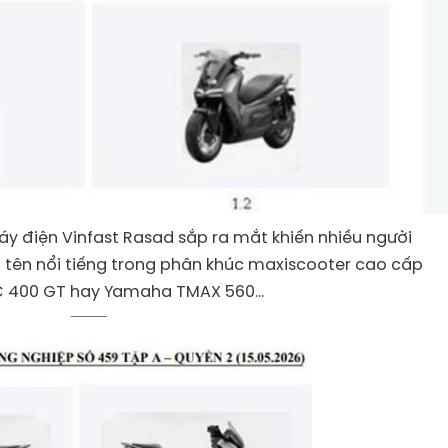
áy điện Vinfast Rasad sắp ra mắt khiến nhiều người
 tên nổi tiếng trong phân khúc maxiscooter cao cấp
 400 GT hay Yamaha TMAX 560...