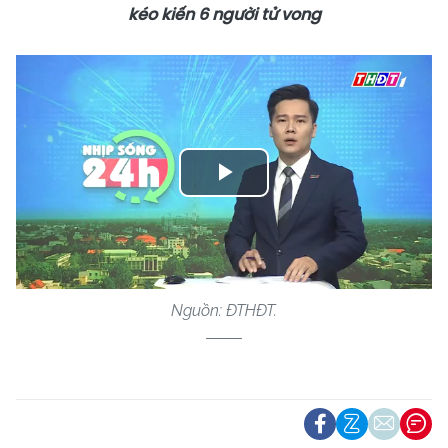
kéo kiến 6 người tử vong
Play
Video
Nguồn: ĐTHĐT.