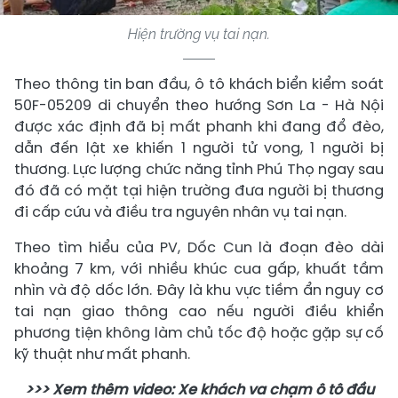
Hiện trường vụ tai nạn.
Theo thông tin ban đầu, ô tô khách biển kiểm soát
50F-05209 di chuyển theo hướng Sơn La - Hà Nội
được xác định đã bị mất phanh khi đang đổ đèo,
dẫn đến lật xe khiến 1 người tử vong, 1 người bị
thương. Lực lượng chức năng tỉnh Phú Thọ ngay sau
đó đã có mặt tại hiện trường đưa người bị thương
đi cấp cứu và điều tra nguyên nhân vụ tai nạn.
Theo tìm hiểu của PV, Dốc Cun là đoạn đèo dài
khoảng 7 km, với nhiều khúc cua gấp, khuất tầm
nhìn và độ dốc lớn. Đây là khu vực tiềm ẩn nguy cơ
tai nạn giao thông cao nếu người điều khiển
phương tiện không làm chủ tốc độ hoặc gặp sự cố
kỹ thuật như mất phanh.
>>> Xem thêm video: Xe khách va chạm ô tô đầu