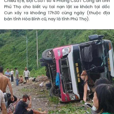
Chiều 5/8, Đội CSGT số 4 Phòng CSGT Công an tỉnh
Phú Thọ cho biết vụ tai nạn lật xe khách tại dốc
Cun xảy ra khoảng 17h30 cùng ngày (thuộc địa
bàn tỉnh Hòa Bình cũ, nay là tỉnh Phú Thọ).