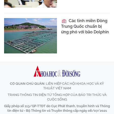
Các tỉnh miền Đông
Trung Quốc chuẩn bị
ứng phó với bão Dolphin
CƠ QUAN CHỦ QUẢN:
LIÊN HIỆP CÁC HỘI KHOA HỌC VÀ KỸ
THUẬT VIỆT NAM
TRANG THÔNG TIN ĐIỆN TỬ TỔNG HỢP CỦA BÁO TRI THỨC VÀ
CUỘC SỐNG
Giấy phép số 113/GP-TTĐT do Cục Phát thanh, truyền hình và Thông
tin điện tử - Bộ Thông tin và Truyền thông cấp ngày 08/07/2021