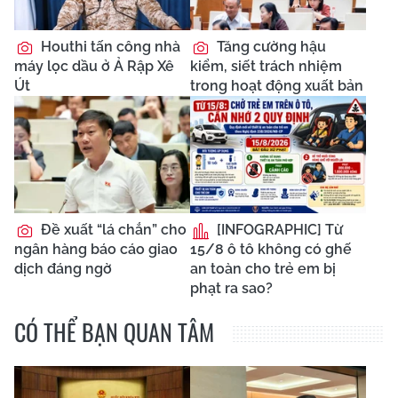
Houthi tấn công nhà
Tăng cường hậu
máy lọc dầu ở Ả Rập Xê
kiểm, siết trách nhiệm
Út
trong hoạt động xuất bản
Đề xuất “lá chắn” cho
[INFOGRAPHIC] Từ
ngân hàng báo cáo giao
15/8 ô tô không có ghế
dịch đáng ngờ
an toàn cho trẻ em bị
phạt ra sao?
CÓ THỂ BẠN QUAN TÂM