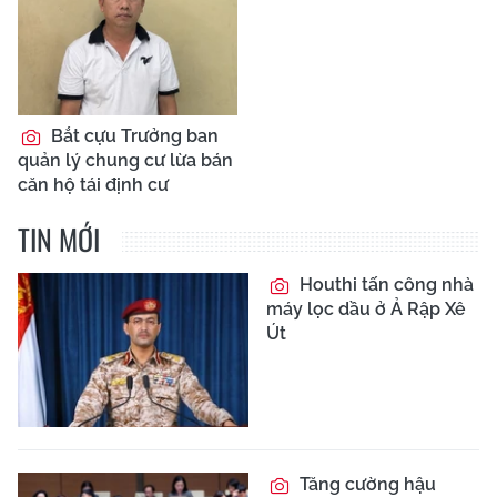
Bắt cựu Trưởng ban
quản lý chung cư lừa bán
căn hộ tái định cư
TIN MỚI
Houthi tấn công nhà
máy lọc dầu ở Ả Rập Xê
Út
Tăng cường hậu