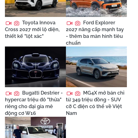
Toyota Innova
Ford Explorer
Cross 2027 mới lộ diện,
2027 nâng cấp mạnh tay
thiết kế "lột xác"
- thêm ba màn hình tiêu
chuẩn
Bugatti Destrier -
MG4X mở bán chỉ
hypercar triệu đô "thửa"
từ 349 triệu đồng - SUV
riêng cho đại gia mê
cỡ C điện có thể về Việt
động cơ W16
Nam