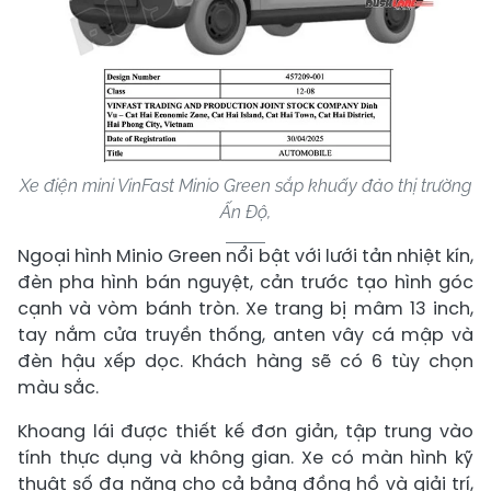
Xe điện mini VinFast Minio Green sắp khuấy đảo thị trường
Ấn Độ,
Ngoại hình Minio Green nổi bật với lưới tản nhiệt kín,
đèn pha hình bán nguyệt, cản trước tạo hình góc
cạnh và vòm bánh tròn. Xe trang bị mâm 13 inch,
tay nắm cửa truyền thống, anten vây cá mập và
đèn hậu xếp dọc. Khách hàng sẽ có 6 tùy chọn
màu sắc.
Khoang lái được thiết kế đơn giản, tập trung vào
tính thực dụng và không gian. Xe có màn hình kỹ
thuật số đa năng cho cả bảng đồng hồ và giải trí,