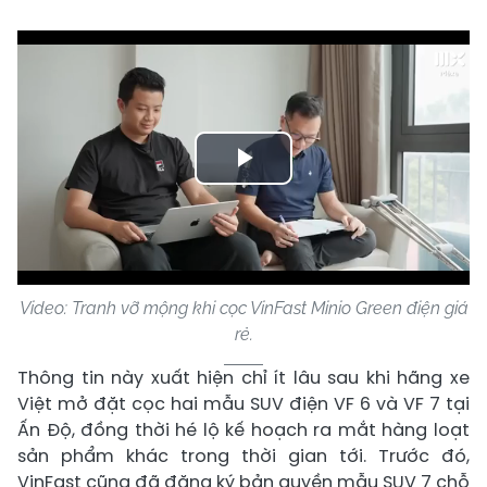
Play
Video
Video: Tranh vỡ mộng khi cọc VinFast Minio Green điện giá
rẻ.
Thông tin này xuất hiện chỉ ít lâu sau khi hãng xe
Việt mở đặt cọc hai mẫu SUV điện VF 6 và VF 7 tại
Ấn Độ, đồng thời hé lộ kế hoạch ra mắt hàng loạt
sản phẩm khác trong thời gian tới. Trước đó,
VinFast cũng đã đăng ký bản quyền mẫu SUV 7 chỗ