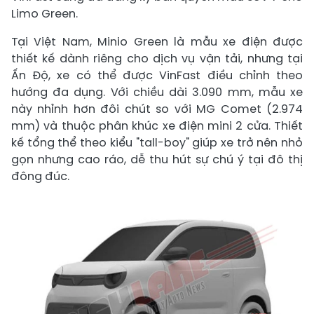
Limo Green.
Tại Việt Nam, Minio Green là mẫu xe điện được
thiết kế dành riêng cho dịch vụ vận tải, nhưng tại
Ấn Độ, xe có thể được VinFast điều chỉnh theo
hướng đa dụng. Với chiều dài 3.090 mm, mẫu xe
này nhỉnh hơn đôi chút so với MG Comet (2.974
mm) và thuộc phân khúc xe điện mini 2 cửa. Thiết
kế tổng thể theo kiểu "tall-boy" giúp xe trở nên nhỏ
gọn nhưng cao ráo, dễ thu hút sự chú ý tại đô thị
đông đúc.