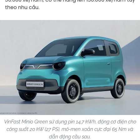
theo nhu cầu.
VinFast Minio Green sử dụng pin 14,7 kWh, động cơ điện cho
công suất 20 kW (27 PS), mô-men xoắn cực đại 65 Nm và
dẫn động cầu sau.