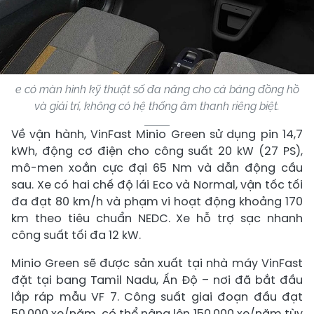
e có màn hình kỹ thuật số đa năng cho cả bảng đồng hồ
và giải trí, không có hệ thống âm thanh riêng biệt.
Về vận hành, VinFast Minio Green sử dụng pin 14,7
kWh, động cơ điện cho công suất 20 kW (27 PS),
mô-men xoắn cực đại 65 Nm và dẫn động cầu
sau. Xe có hai chế độ lái Eco và Normal, vận tốc tối
đa đạt 80 km/h và phạm vi hoạt động khoảng 170
km theo tiêu chuẩn NEDC. Xe hỗ trợ sạc nhanh
công suất tối đa 12 kW.
Minio Green sẽ được sản xuất tại nhà máy VinFast
đặt tại bang Tamil Nadu, Ấn Độ – nơi đã bắt đầu
lắp ráp mẫu VF 7. Công suất giai đoạn đầu đạt
50.000 xe/năm, có thể nâng lên 150.000 xe/năm tùy