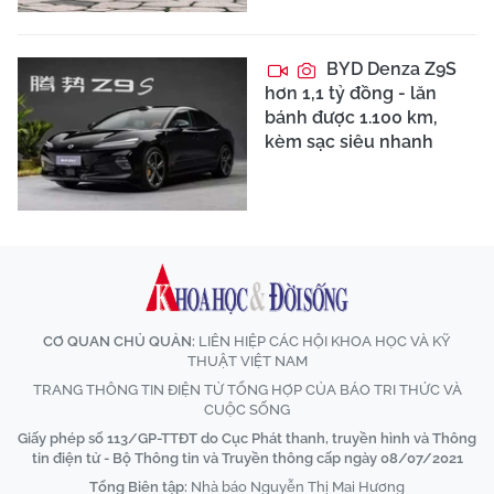
BYD Denza Z9S
hơn 1,1 tỷ đồng - lăn
bánh được 1.100 km,
kèm sạc siêu nhanh
CƠ QUAN CHỦ QUẢN:
LIÊN HIỆP CÁC HỘI KHOA HỌC VÀ KỸ
THUẬT VIỆT NAM
TRANG THÔNG TIN ĐIỆN TỬ TỔNG HỢP CỦA BÁO TRI THỨC VÀ
CUỘC SỐNG
Giấy phép số 113/GP-TTĐT do Cục Phát thanh, truyền hình và Thông
tin điện tử - Bộ Thông tin và Truyền thông cấp ngày 08/07/2021
Tổng Biên tập:
Nhà báo Nguyễn Thị Mai Hương