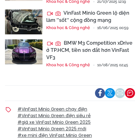
Khoa học & Công nghệ
21/07/2025 12:19
VinFast Minio Green lộ diện
làm ''sốt'' cộng đồng mạng
Khoa học & Công nghệ
16/06/2025 00:59
BMW M3 Competition xDrive
ở TP.HCM, tiền sơn đắt hơn VinFast
VF3
Khoa học & Công nghệ
10/08/2025 02:45
#VinFast Minio Green chạy điện
#VinFast Minio Green điện siêu rẻ
#giá xe VinFast Minio Green 2025
#VinFast Minio Green 2025 mới
#xe mini điện VinFast Minio Green