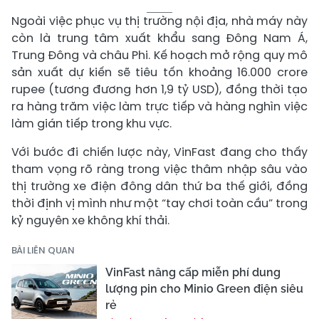
Ngoài việc phục vụ thị trường nội địa, nhà máy này
còn là trung tâm xuất khẩu sang Đông Nam Á,
Trung Đông và châu Phi. Kế hoạch mở rộng quy mô
sản xuất dự kiến sẽ tiêu tốn khoảng 16.000 crore
rupee (tương đương hơn 1,9 tỷ USD), đồng thời tạo
ra hàng trăm việc làm trực tiếp và hàng nghìn việc
làm gián tiếp trong khu vực.
Với bước đi chiến lược này, VinFast đang cho thấy
tham vọng rõ ràng trong việc thâm nhập sâu vào
thị trường xe điện đông dân thứ ba thế giới, đồng
thời định vị mình như một “tay chơi toàn cầu” trong
kỷ nguyên xe không khí thải.
BÀI LIÊN QUAN
VinFast nâng cấp miễn phí dung
lượng pin cho Minio Green điện siêu
rẻ