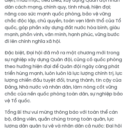
diện, mẫu mực, tiêu biểu, xây dựng Quân đội nhân
dân cách mạng, chính quy, tinh nhuệ, hiện đại;
nâng cao sức mạnh quốc phòng, bảo vệ vững
chắc độc lập, chủ quyền, toàn vẹn lãnh thổ của Tổ
quốc, góp phần xây dựng đất nước hòa bình, giàu
mạnh, phồn vinh, văn minh, hạnh phúc, vững bước
đi lên chính nghĩa xã hội.
Đặc biệt, Đại hội đã mở ra một chương mới trong
sự nghiệp xây dựng Quân đội, củng cố quốc phòng
theo hướng hiện đại để Quân đội ngày càng phát
triển hùng mạnh, luôn luôn là lực lượng chính trị, lực
lượng chiến đấu tuyệt đối, trung thành, tin cậy của
Đảng, Nhà nước và nhân dân, làm nòng cốt vững
chắc của nền quốc phòng toàn dân, sự nghiệp bảo
vệ Tổ quốc.
Tổng Bí thư vui mừng thông báo với toàn thể cán
bộ, đảng viên, quần chúng trong toàn quân, lực
lượng dân quân tự vệ và nhân dân cả nước: Đại hội