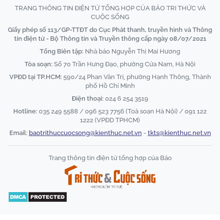
TRANG THÔNG TIN ĐIỆN TỬ TỔNG HỢP CỦA BÁO TRI THỨC VÀ
CUỘC SỐNG
Giấy phép số 113/GP-TTĐT do Cục Phát thanh, truyền hình và Thông
tin điện tử - Bộ Thông tin và Truyền thông cấp ngày 08/07/2021
Tổng Biên tập:
Nhà báo Nguyễn Thị Mai Hương
Tòa soạn:
Số 70 Trần Hưng Đạo, phường Cửa Nam, Hà Nội
VPĐD tại TP.HCM:
590/24 Phan Văn Trị, phường Hạnh Thông, Thành
phố Hồ Chí Minh
Điện thoại:
024 6 254 3519
Hotline:
035 249 5588 / 096 523 7756 (Toà soạn Hà Nội) / 091 122
1222 (VPĐD TPHCM)
Email:
baotrithuccuocsong@kienthuc.net.vn
-
tkts@kienthuc.net.vn
Trang thông tin điện tử tổng hợp của Báo