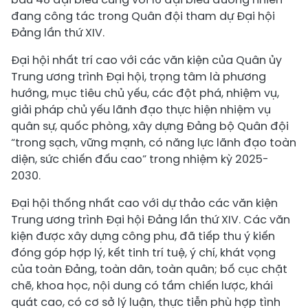
đang công tác trong Quân đội tham dự Đại hội
Đảng lần thứ XIV.
Đại hội nhất trí cao với các văn kiện của Quân ủy
Trung ương trình Đại hội, trọng tâm là phương
hướng, mục tiêu chủ yếu, các đột phá, nhiệm vụ,
giải pháp chủ yếu lãnh đạo thực hiện nhiệm vụ
quân sự, quốc phòng, xây dựng Đảng bộ Quân đội
“trong sạch, vững mạnh, có năng lực lãnh đạo toàn
diện, sức chiến đấu cao” trong nhiệm kỳ 2025-
2030.
Đại hội thống nhất cao với dự thảo các văn kiện
Trung ương trình Đại hội Đảng lần thứ XIV. Các văn
kiện được xây dựng công phu, đã tiếp thu ý kiến
đóng góp hợp lý, kết tinh trí tuệ, ý chí, khát vọng
của toàn Đảng, toàn dân, toàn quân; bố cục chặt
chẽ, khoa học, nội dung có tầm chiến lược, khái
quát cao, có cơ sở lý luận, thực tiễn phù hợp tình