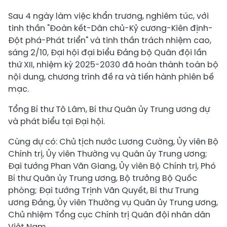
Sau 4 ngày làm việc khẩn trương, nghiêm túc, với
tinh thần "Đoàn kết-Dân chủ-Kỷ cương-Kiên định-
Đột phá-Phát triển" và tinh thần trách nhiệm cao,
sáng 2/10, Đại hội đại biểu Đảng bộ Quân đội lần
thứ XII, nhiệm kỳ 2025-2030 đã hoàn thành toàn bộ
nội dung, chương trình đề ra và tiến hành phiên bế
mạc.
Tổng Bí thư Tô Lâm, Bí thư Quân ủy Trung ương dự
và phát biểu tại Đại hội.
Cùng dự có: Chủ tịch nước Lương Cường, Ủy viên Bộ
Chính trị, Ủy viên Thường vụ Quân ủy Trung ương;
Đại tướng Phan Văn Giang, Ủy viên Bộ Chính trị, Phó
Bí thư Quân ủy Trung ương, Bộ trưởng Bộ Quốc
phòng; Đại tướng Trịnh Văn Quyết, Bí thư Trung
ương Đảng, Ủy viên Thường vụ Quân ủy Trung ương,
Chủ nhiệm Tổng cục Chính trị Quân đội nhân dân
Việt Nam.