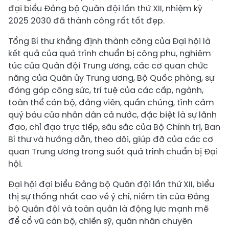
đại biểu Đảng bộ Quân đội lần thứ XII, nhiệm kỳ
2025 2030 đã thành công rất tốt đẹp.
Tổng Bí thư khẳng định thành công của Đại hội là
kết quả của quá trình chuẩn bị công phu, nghiêm
túc của Quân đội Trung ương, các cơ quan chức
năng của Quân ủy Trung ương, Bộ Quốc phòng, sự
đóng góp công sức, trí tuệ của các cấp, ngành,
toàn thể cán bộ, đảng viên, quần chúng, tình cảm
quý báu của nhân dân cả nước, đặc biệt là sự lãnh
đạo, chỉ đạo trực tiếp, sâu sắc của Bộ Chính trị, Ban
Bí thư và hướng dẫn, theo dõi, giúp đỡ của các cơ
quan Trung ương trong suốt quá trình chuẩn bị Đại
hội.
Đại hội đại biểu Đảng bộ Quân đội lần thứ XII, biểu
thị sự thống nhất cao về ý chí, niềm tin của Đảng
bộ Quân đội và toàn quân là động lực mạnh mẽ
để cổ vũ cán bộ, chiến sỹ, quân nhân chuyên