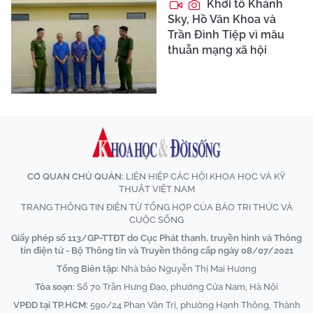
Khởi tố Khánh
Sky, Hồ Văn Khoa và
Trần Đình Tiệp vì mâu
thuẫn mạng xã hội
CƠ QUAN CHỦ QUẢN:
LIÊN HIỆP CÁC HỘI KHOA HỌC VÀ KỸ
THUẬT VIỆT NAM
TRANG THÔNG TIN ĐIỆN TỬ TỔNG HỢP CỦA BÁO TRI THỨC VÀ
CUỘC SỐNG
Giấy phép số 113/GP-TTĐT do Cục Phát thanh, truyền hình và Thông
tin điện tử - Bộ Thông tin và Truyền thông cấp ngày 08/07/2021
Tổng Biên tập:
Nhà báo Nguyễn Thị Mai Hương
Tòa soạn:
Số 70 Trần Hưng Đạo, phường Cửa Nam, Hà Nội
VPĐD tại TP.HCM:
590/24 Phan Văn Trị, phường Hạnh Thông, Thành