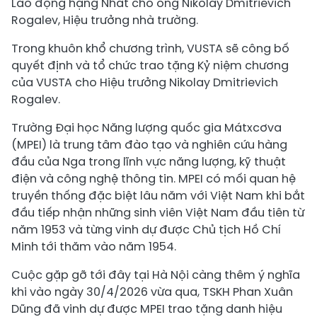
Lao động hạng Nhất cho ông Nikolay Dmitrievich
Rogalev, Hiệu trưởng nhà trường.
Trong khuôn khổ chương trình, VUSTA sẽ công bố
quyết định và tổ chức trao tặng Kỷ niệm chương
của VUSTA cho Hiệu trưởng Nikolay Dmitrievich
Rogalev.
Trường Đại học Năng lượng quốc gia Mátxcơva
(MPEI) là trung tâm đào tạo và nghiên cứu hàng
đầu của Nga trong lĩnh vực năng lượng, kỹ thuật
điện và công nghệ thông tin. MPEI có mối quan hệ
truyền thống đặc biệt lâu năm với Việt Nam khi bắt
đầu tiếp nhận những sinh viên Việt Nam đầu tiên từ
năm 1953 và từng vinh dự được Chủ tịch Hồ Chí
Minh tới thăm vào năm 1954.
Cuộc gặp gỡ tới đây tại Hà Nội càng thêm ý nghĩa
khi vào ngày 30/4/2026 vừa qua, TSKH Phan Xuân
Dũng đã vinh dự được MPEI trao tặng danh hiệu