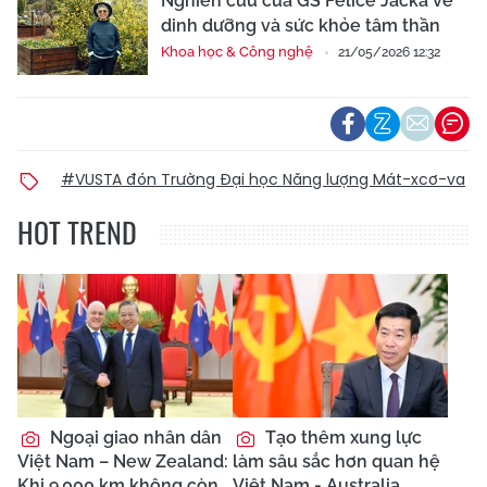
Nghiên cứu của GS Felice Jacka về
dinh dưỡng và sức khỏe tâm thần
Khoa học & Công nghệ
21/05/2026 12:32
#VUSTA đón Trường Đại học Năng lượng Mát-xcơ-va
HOT TREND
Ngoại giao nhân dân
Tạo thêm xung lực
Việt Nam – New Zealand:
làm sâu sắc hơn quan hệ
Khi 9.000 km không còn
Việt Nam - Australia