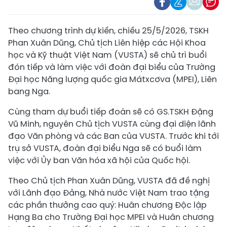
Theo chương trình dự kiến, chiều 25/5/2026, TSKH
Phan Xuân Dũng, Chủ tịch Liên hiệp các Hội Khoa
học và Kỹ thuật Việt Nam (VUSTA) sẽ chủ trì buổi
đón tiếp và làm việc với đoàn đại biểu của Trường
Đại học Năng lượng quốc gia Mátxcơva (MPEI), Liên
bang Nga.
Cùng tham dự buổi tiếp đoàn sẽ có GS.TSKH Đặng
Vũ Minh, nguyên Chủ tịch VUSTA cùng đại diện lãnh
đạo Văn phòng và các Ban của VUSTA. Trước khi tới
trụ sở VUSTA, đoàn đại biểu Nga sẽ có buổi làm
việc với Ủy ban Văn hóa xã hội của Quốc hội.
Theo Chủ tịch Phan Xuân Dũng, VUSTA đã đề nghị
với Lãnh đạo Đảng, Nhà nước Việt Nam trao tặng
các phần thưởng cao quý: Huân chương Độc lập
Hạng Ba cho Trường Đại học MPEI và Huân chương