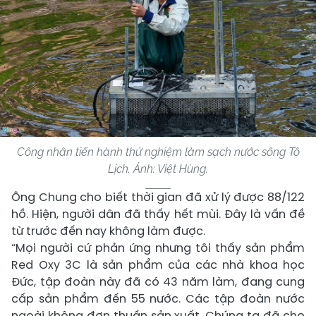
Công nhân tiến hành thử nghiệm làm sạch nước sông Tô
Lịch. Ảnh:
Việt Hùng.
Ông Chung cho biết thời gian đã xử lý được 88/122
hồ. Hiện, người dân đã thấy hết mùi. Đây là vấn đề
từ trước đến nay không làm được.
“Mọi người cứ phản ứng nhưng tôi thấy sản phẩm
Red Oxy 3C là sản phẩm của các nhà khoa học
Đức, tập đoàn này đã có 43 năm làm, đang cung
cấp sản phẩm đến 55 nước. Các tập đoàn nước
ngoài không đơn thuần sản xuất. Chúng ta đã cho