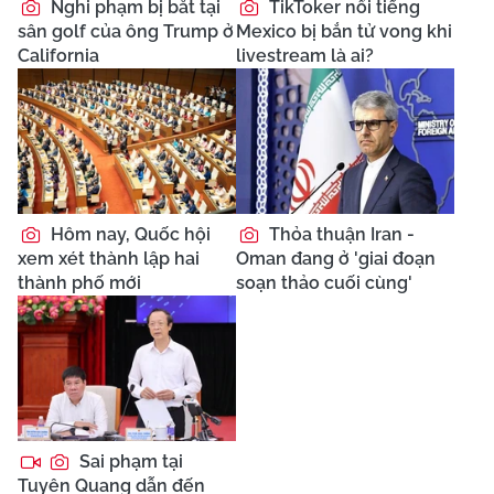
Nghi phạm bị bắt tại
TikToker nổi tiếng
sân golf của ông Trump ở
Mexico bị bắn tử vong khi
California
livestream là ai?
Hôm nay, Quốc hội
Thỏa thuận Iran -
xem xét thành lập hai
Oman đang ở 'giai đoạn
thành phố mới
soạn thảo cuối cùng'
Sai phạm tại
Tuyên Quang dẫn đến