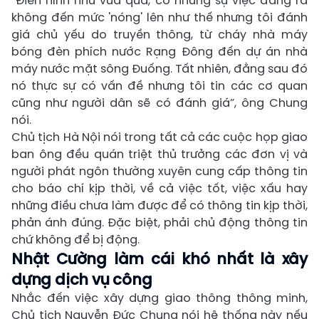
“Điển hình như vừa qua, có những sự việc đáng ra
không đến mức 'nóng' lên như thế nhưng tôi đánh
giá chủ yếu do truyền thông, từ cháy nhà máy
bóng đèn phích nước Rạng Đông đến dự án nhà
máy nước mặt sông Đuống. Tất nhiên, đằng sau đó
nó thực sự có vấn đề nhưng tôi tin các cơ quan
cũng như người dân sẽ có đánh giá”, ông Chung
nói.
Chủ tịch Hà Nội nói trong tất cả các cuộc họp giao
ban ông đều quán triệt thủ trưởng các đơn vị và
người phát ngôn thường xuyên cung cấp thông tin
cho báo chí kịp thời, về cả việc tốt, việc xấu hay
những điều chưa làm được để có thông tin kịp thời,
phản ánh đúng. Đặc biệt, phải chủ động thông tin
chứ không để bị động.
Nhật Cường làm cái khó nhất là xây
dựng dịch vụ công
Nhắc đến việc xây dựng giao thông thông minh,
Chủ tịch Nguyễn Đức Chung nói hệ thống này nếu