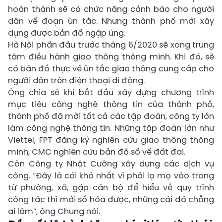
hoàn thành sẽ có chức năng cảnh báo cho người
dân về đoạn ùn tắc. Nhưng thành phố mới xây
dựng được bản đồ ngập úng.
Hà Nội phấn đấu trước tháng 6/2020 sẽ xong trung
tâm điều hành giao thông thông minh. Khi đó, sẽ
có bản đồ thực về ùn tắc giao thông cung cấp cho
người dân trên điện thoại di động.
Ông chia sẻ khi bắt đầu xây dựng chương trình
mục tiêu công nghệ thông tin của thành phố,
thành phố đã mời tất cả các tập đoàn, công ty lớn
làm công nghệ thông tin. Những tập đoàn lớn như
Viettel, FPT đăng ký nghiên cứu giao thông thông
minh, CMC nghiên cứu bản đồ số về đất đai.
Còn Công ty Nhật Cường xây dựng các dịch vụ
công. “Đây là cái khó nhất vì phải lọ mọ vào trong
từ phường, xã, gặp cán bộ để hiểu về quy trình
công tác thì mới số hóa được, những cái đó chẳng
ai làm”, ông Chung nói.