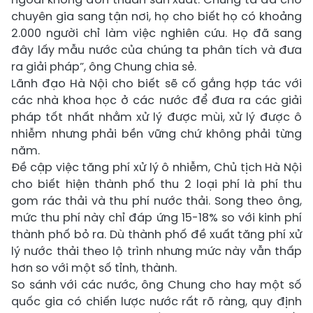
chuyên gia sang tận nơi, họ cho biết họ có khoảng
2.000 người chỉ làm việc nghiên cứu. Họ đã sang
đây lấy mẫu nước của chúng ta phân tích và đưa
ra giải pháp”, ông Chung chia sẻ.
Lãnh đạo Hà Nội cho biết sẽ cố gắng hợp tác với
các nhà khoa học ở các nước để đưa ra các giải
pháp tốt nhất nhằm xử lý được mùi, xử lý được ô
nhiễm nhưng phải bền vững chứ không phải từng
năm.
Đề cập việc tăng phí xử lý ô nhiễm, Chủ tịch Hà Nội
cho biết hiện thành phố thu 2 loại phí là phí thu
gom rác thải và thu phí nước thải. Song theo ông,
mức thu phí này chỉ đáp ứng 15-18% so với kinh phí
thành phố bỏ ra. Dù thành phố đề xuất tăng phí xử
lý nước thải theo lộ trình nhưng mức này vẫn thấp
hơn so với một số tỉnh, thành.
So sánh với các nước, ông Chung cho hay một số
quốc gia có chiến lược nước rất rõ ràng, quy định