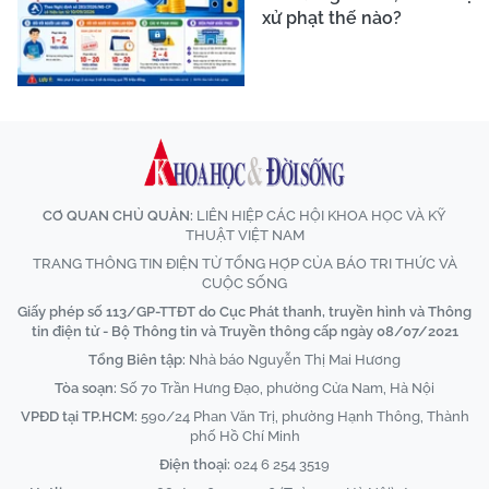
xử phạt thế nào?
CƠ QUAN CHỦ QUẢN:
LIÊN HIỆP CÁC HỘI KHOA HỌC VÀ KỸ
THUẬT VIỆT NAM
TRANG THÔNG TIN ĐIỆN TỬ TỔNG HỢP CỦA BÁO TRI THỨC VÀ
CUỘC SỐNG
Giấy phép số 113/GP-TTĐT do Cục Phát thanh, truyền hình và Thông
tin điện tử - Bộ Thông tin và Truyền thông cấp ngày 08/07/2021
Tổng Biên tập:
Nhà báo Nguyễn Thị Mai Hương
Tòa soạn:
Số 70 Trần Hưng Đạo, phường Cửa Nam, Hà Nội
VPĐD tại TP.HCM:
590/24 Phan Văn Trị, phường Hạnh Thông, Thành
phố Hồ Chí Minh
Điện thoại:
024 6 254 3519