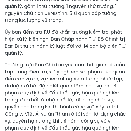
quản lý, gồm 1 thứ trưởng, 1 nguyên thứ trưởng, 1
nguyên Chủ tịch UBND tỉnh, 5 sĩ quan cấp tướng
trong lực lượng vũ trang.
Ủy ban Kiểm tra T.Ư đã khẩn trương kiểm tra, phát
hiện, xử lý, kiến nghị Ban Chấp hành T.Ư, Bộ Chính trị,
Ban Bí thư thi hành kỷ luật đối với 14 cán bộ diện T.Ư
quản lý.
Thường trực Ban Chỉ đạo yêu cầu thời gian tới, cần
tập trung điều tra, xử lý nghiêm sai phạm liên quan
đến các vụ án, vụ việc rất nghiêm trọng, phức tạp,
dư luận xã hội đặc biệt quan tâm, như: vụ án “vi
phạm quy định về đấu thầu gây hậu quả nghiêm
trọng; đưa hối lộ; nhận hối lộ; lợi dụng chức vụ,
quyền hạn trong khi thi hành công vụ”, xảy ra tại
Công ty Việt Á; vụ án “tham ô tài sản; lợi dụng chức
vụ, quyền hạn trong khi thi hành công vụ và vi
phạm quy định về đấu thầu gây hậu quả nghiêm