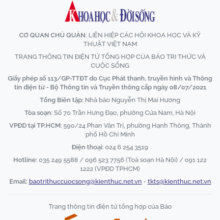
CƠ QUAN CHỦ QUẢN:
LIÊN HIỆP CÁC HỘI KHOA HỌC VÀ KỸ
THUẬT VIỆT NAM
TRANG THÔNG TIN ĐIỆN TỬ TỔNG HỢP CỦA BÁO TRI THỨC VÀ
CUỘC SỐNG
Giấy phép số 113/GP-TTĐT do Cục Phát thanh, truyền hình và Thông
tin điện tử - Bộ Thông tin và Truyền thông cấp ngày 08/07/2021
Tổng Biên tập:
Nhà báo Nguyễn Thị Mai Hương
Tòa soạn:
Số 70 Trần Hưng Đạo, phường Cửa Nam, Hà Nội
VPĐD tại TP.HCM:
590/24 Phan Văn Trị, phường Hạnh Thông, Thành
phố Hồ Chí Minh
Điện thoại:
024 6 254 3519
Hotline:
035 249 5588 / 096 523 7756 (Toà soạn Hà Nội) / 091 122
1222 (VPĐD TPHCM)
Email:
baotrithuccuocsong@kienthuc.net.vn
-
tkts@kienthuc.net.vn
Trang thông tin điện tử tổng hợp của Báo