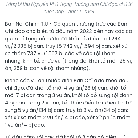
Tổng bí thư Nguyễn Phú Trọng, Trưởng ban Chỉ đạo, chủ trì
cuộc họp - Ảnh: TTXVN
Ban Nội Chính T.Ư - Cơ quan thường trực của Ban
Chỉ đạo cho biết, từ đầu năm 2022 đến nay các cơ
quan tố tụng cả nước đã khởi tố, điều tra 1.264
vụ/2.038 bị can, truy tố 742 vụ/1.594 bị can, xét xử
sơ thẩm 737 vụ/1.567 bị cáo về các tội tham
nhũng, kinh tế, chức vụ (trong đó, khởi tố mới 125 vụ
án, 259 bị can về tội tham nhũng).
Riêng các vụ án thuộc diện Ban Chỉ đạo theo dõi,
chỉ đạo, đã khởi tố mới 4 vụ án/23 bị can, khởi tố
mới 7 bị can trong 3 vụ án, khởi tố bổ sung tội danh
4 bị can trong 2 vụ án; kết thúc điều tra, điều tra bổ
sung 5 vụ án/134 bị can; truy tố 3 vụ án/34 bị can;
xét xử sơ thẩm 2 vụ án/14 bị cáo, xét xử phúc thẩm
1 vụ án/4 bị cáo.
Từ đầu năm tới nay, đã khởi tố 8 cán bộ diện T.Ư