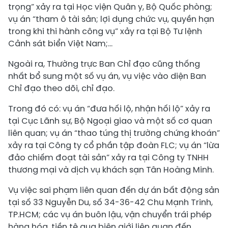
trọng” xảy ra tại Học viện Quân y, Bộ Quốc phòng;
vụ án “tham ô tài sản; lợi dụng chức vụ, quyền hạn
trong khi thi hành công vụ” xảy ra tại Bộ Tư lệnh
Cảnh sát biển Việt Nam;…
Ngoài ra, Thường trực Ban Chỉ đạo cũng thống
nhất bổ sung một số vụ án, vụ việc vào diện Ban
Chỉ đạo theo dõi, chỉ đạo.
Trong đó có: vụ án “đưa hối lộ, nhận hối lộ” xảy ra
tại Cục Lãnh sự, Bộ Ngoại giao và một số cơ quan
liên quan; vụ án “thao túng thị trường chứng khoán”
xảy ra tại Công ty cổ phần tập đoàn FLC; vụ án “lừa
đảo chiếm đoạt tài sản” xảy ra tại Công ty TNHH
thương mại và dịch vụ khách sạn Tân Hoàng Minh.
Vụ việc sai phạm liên quan đến dự án bất động sản
tại số 33 Nguyễn Du, số 34-36-42 Chu Mạnh Trinh,
TP.HCM; các vụ án buôn lậu, vận chuyển trái phép
hàng hóa, tiền tệ qua biên giới liên quan đến