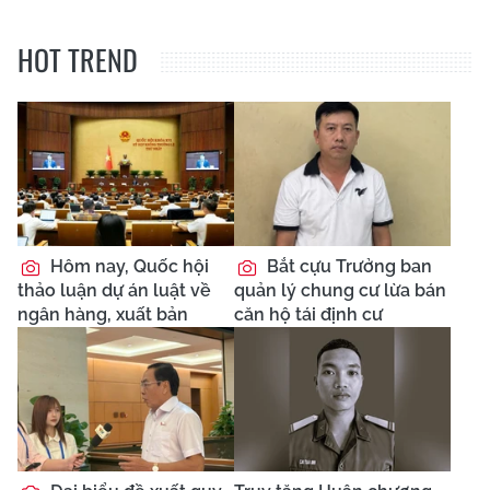
HOT TREND
Hôm nay, Quốc hội
Bắt cựu Trưởng ban
thảo luận dự án luật về
quản lý chung cư lừa bán
ngân hàng, xuất bản
căn hộ tái định cư